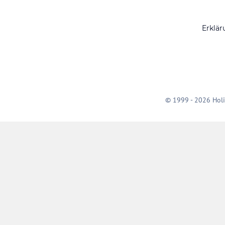
Erklär
© 1999 - 2026 Holi