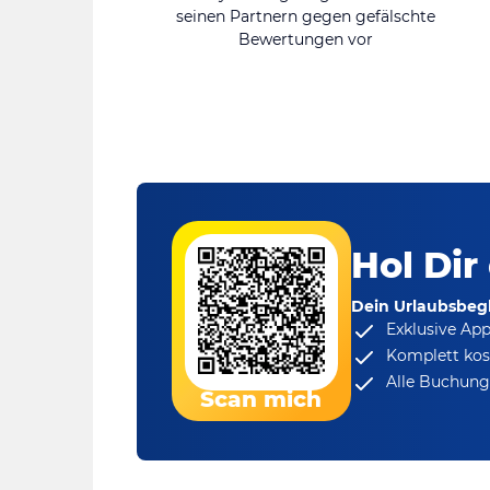
seinen Partnern gegen gefälschte
Bewertungen vor
Hol Dir
Dein Urlaubsbegl
Exklusive Ap
Komplett kos
Alle Buchungs
Scan mich