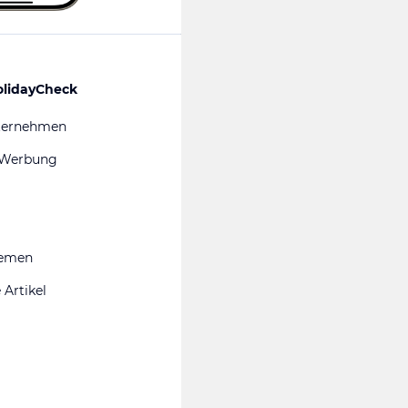
olidayCheck
ternehmen
 Werbung
hemen
 Artikel