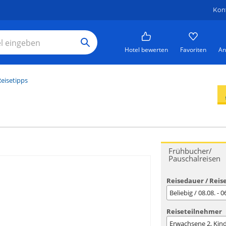
Kon
Hotel bewerten
Favoriten
An
eisetipps
Frühbucher/
Pauschalreisen
Reisedauer / Reis
Beliebig / 08.08. - 
Reiseteilnehmer
Erwachsene
2
, Kin