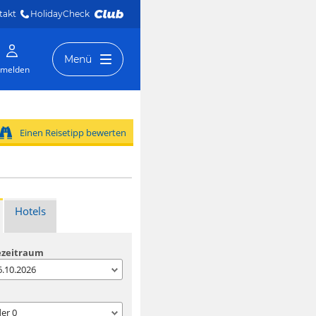
takt
HolidayCheck 
Menü
melden
Einen Reisetipp bewerten
Hotels
ezeitraum
06.10.2026
der
0