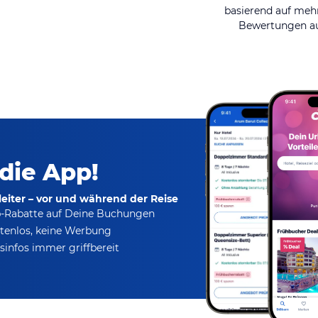
basierend auf mehr
Bewertungen au
 die App!
eiter – vor und während der Reise
p-Rabatte
auf Deine Buchungen
tenlos,
keine Werbung
infos immer griffbereit