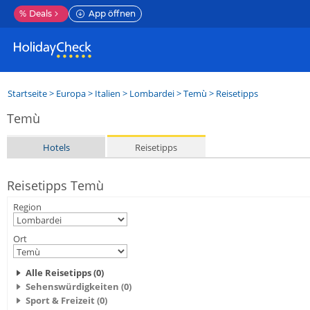
%
Deals
App öffnen
Startseite
>
Europa
>
Italien
>
Lombardei
>
Temù
> Reisetipps
Temù
Hotels
Reisetipps
Reisetipps Temù
Region
Ort
Alle Reisetipps (0)
Sehenswürdigkeiten (0)
Sport & Freizeit (0)