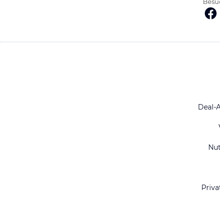
Besuc
Deal-
Nu
Priva