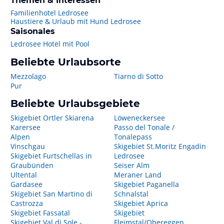
Themen & Interessen
Familienhotel Ledrosee
Haustiere & Urlaub mit Hund Ledrosee
Saisonales
Ledrosee Hotel mit Pool
Beliebte Urlaubsorte
Mezzolago
Tiarno di Sotto
Pur
Beliebte Urlaubsgebiete
Skigebiet Ortler Skiarena
Löweneckersee
Karersee
Passo del Tonale /
Alpen
Tonalepass
Vinschgau
Skigebiet St.Moritz Engadin
Skigebiet Furtschellas in
Ledrosee
Graubünden
Seiser Alm
Ultental
Meraner Land
Gardasee
Skigebiet Paganella
Skigebiet San Martino di
Schnalstal
Castrozza
Skigebiet Aprica
Skigebiet Fassatal
Skigebiet
Skigebiet Val di Sole -
Fleimstal/Obereggen