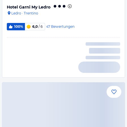
Hotel Garni My Ledro
Ledro
·
Trentino
47
Bewertungen
100%
6,0
/ 6