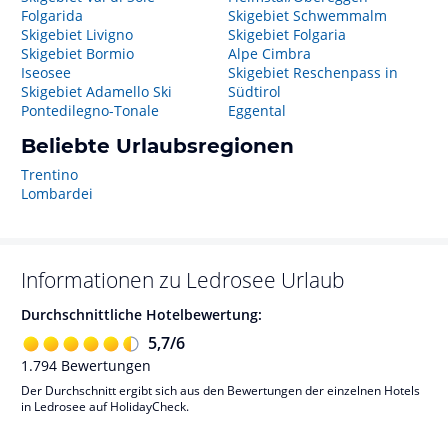
Folgarida
Skigebiet Schwemmalm
Skigebiet Livigno
Skigebiet Folgaria
Skigebiet Bormio
Alpe Cimbra
Iseosee
Skigebiet Reschenpass in
Skigebiet Adamello Ski
Südtirol
Pontedilegno-Tonale
Eggental
Beliebte Urlaubsregionen
Trentino
Lombardei
Informationen zu
Ledrosee
Urlaub
Durchschnittliche Hotelbewertung:
5,7
/
6
1.794
Bewertungen
Der Durchschnitt ergibt sich aus den Bewertungen der einzelnen Hotels
in Ledrosee auf HolidayCheck.