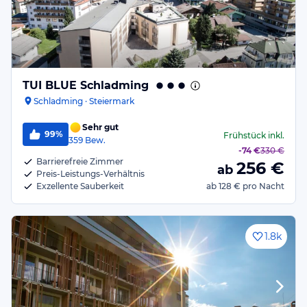
TUI BLUE Schladming
Schladming · Steiermark
Sehr gut
99%
Frühstück
inkl.
359
Bew.
-
74 €
330 €
Barrierefreie Zimmer
256
€
ab
Preis-Leistungs-Verhältnis
Exzellente Sauberkeit
ab
128 €
pro Nacht
1.8k