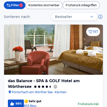
Filter
1
Kostenlos stornierbar
Frühstück inbegriffen
Sortieren nach:
197
das Balance - SPA & GOLF Hotel am
Wörthersee
Pörtschach am Wörther See · Kärnten
Sehr gut
98%
Frühstück
inkl.
853
Bew.