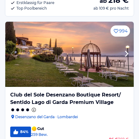
218
€
ab
Erstklassig für Paare
Top Poolbereich
ab
109 €
pro Nacht
994
Club del Sole Desenzano Boutique Resort/
Sentido Lago di Garda Premium Village
Desenzano del Garda · Lombardei
Gut
84%
259
Bew.