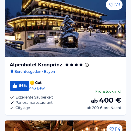
173
Alpenhotel Kronprinz
Berchtesgaden · Bayern
Gut
86%
443
Bew.
Frühstück
inkl.
Exzellente Sauberkeit
400
€
ab
Panoramarestaurant
Citylage
ab
200 €
pro Nacht
114