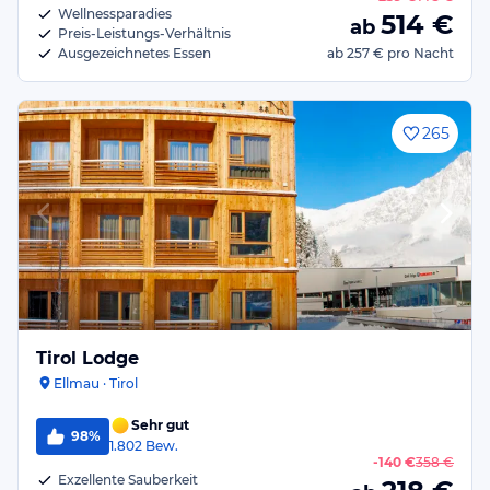
Wellnessparadies
514
€
ab
Preis-Leistungs-Verhältnis
Ausgezeichnetes Essen
ab
257 €
pro Nacht
265
Tirol Lodge
Ellmau · Tirol
Sehr gut
98%
1.802
Bew.
-
140 €
358 €
Exzellente Sauberkeit