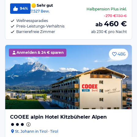
Sehr gut
94%
Halbpension Plus
inkl.
7.527
Bew.
-
270 €
730 €
Wellnessparadies
460
€
ab
Preis-Leistungs-Verhältnis
Barrierefreie Zimmer
ab
230 €
pro Nacht
Anmelden &
24 € sparen
486
COOEE alpin Hotel Kitzbüheler Alpen
St. Johann in Tirol · Tirol