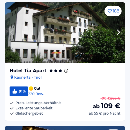
188
Hotel Tia Apart
Kaunertal · Tirol
Gut
91%
220
Bew.
-
96 €
205 €
Preis-Leistungs-Verhältnis
109
€
ab
Exzellente Sauberkeit
Gletschergebiet
ab
55 €
pro Nacht