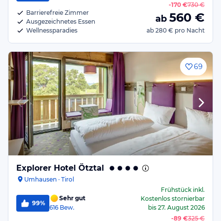
-
170 €
730 €
Barrierefreie Zimmer
560
€
ab
Ausgezeichnetes Essen
Wellnessparadies
ab
280 €
pro Nacht
69
Explorer Hotel Ötztal
Umhausen · Tirol
Frühstück
inkl.
Sehr gut
Kostenlos stornierbar
99%
616
Bew.
bis
27. August 2026
-
89 €
325 €