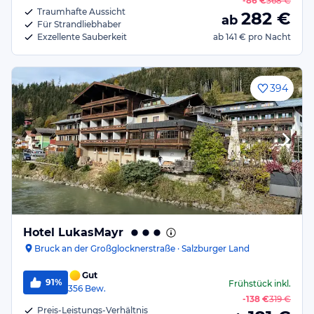
-
86 €
368 €
Traumhafte Aussicht
282
€
ab
Für Strandliebhaber
Exzellente Sauberkeit
ab
141 €
pro Nacht
394
Hotel LukasMayr
Bruck an der Großglocknerstraße · Salzburger Land
Gut
91%
Frühstück
inkl.
356
Bew.
-
138 €
319 €
Preis-Leistungs-Verhältnis