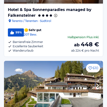
Hotel & Spa Sonnenparadies managed by
Falkensteiner
Terento / Terenten · Südtirol
Sehr gut
99%
207
Bew.
Halbpension Plus
inkl.
Barrierefreie Zimmer
448
€
ab
Exzellente Sauberkeit
Wanderurlaub
ab
224 €
pro Nacht
610