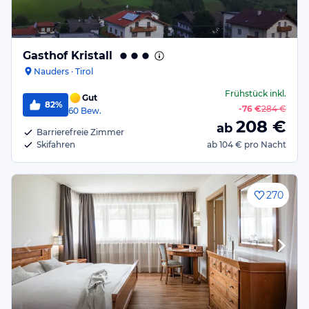
Gasthof Kristall
Nauders · Tirol
Frühstück
inkl.
Gut
82%
-
76 €
284 €
60
Bew.
208
€
ab
Barrierefreie Zimmer
Skifahren
ab
104 €
pro Nacht
270