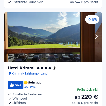
Exzellente Sauberkeit
ab
344 €
pro Nacht
198
Hotel Krimml
Krimml · Salzburger Land
Sehr gut
95%
145
Bew.
Frühstück
inkl.
Exzellente Sauberkeit
220
€
ab
Whirlpool
Skifahren
ab
110 €
pro Nacht