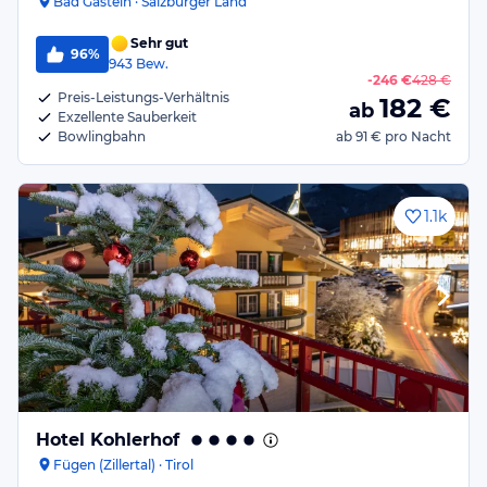
Bad Gastein · Salzburger Land
Sehr gut
96%
943
Bew.
-
246 €
428 €
Preis-Leistungs-Verhältnis
182
€
ab
Exzellente Sauberkeit
Bowlingbahn
ab
91 €
pro Nacht
1.1k
Hotel Kohlerhof
Fügen (Zillertal) · Tirol