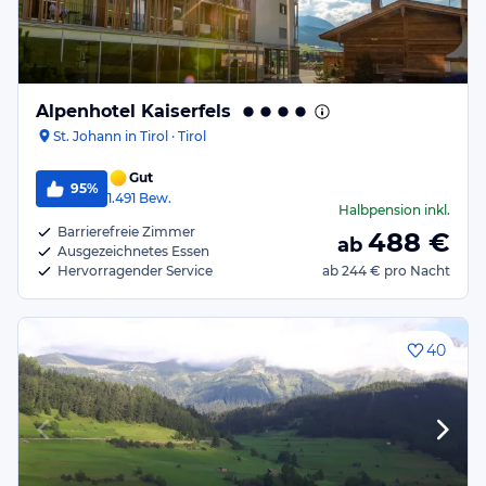
Alpenhotel Kaiserfels
St. Johann in Tirol · Tirol
Gut
95%
1.491
Bew.
Halbpension
inkl.
Barrierefreie Zimmer
488
€
ab
Ausgezeichnetes Essen
Hervorragender Service
ab
244 €
pro Nacht
40