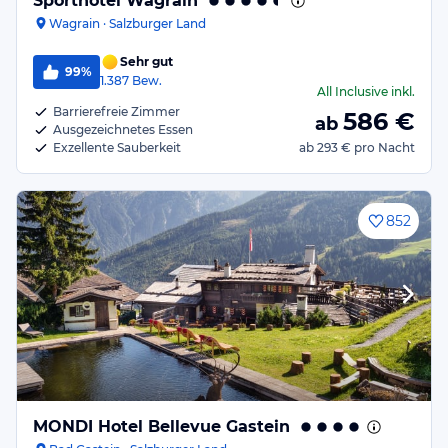
Sporthotel Wagrain
Wagrain · Salzburger Land
Sehr gut
99%
1.387
Bew.
All Inclusive
inkl.
Barrierefreie Zimmer
586
€
ab
Ausgezeichnetes Essen
Exzellente Sauberkeit
ab
293 €
pro Nacht
852
MONDI Hotel Bellevue Gastein