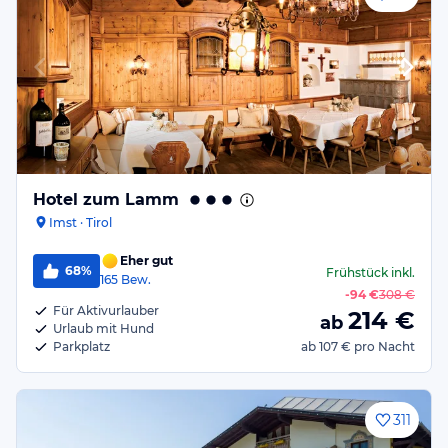
Hotel zum Lamm
Imst · Tirol
Eher gut
68%
Frühstück
inkl.
165
Bew.
-
94 €
308 €
Für Aktivurlauber
214
€
ab
Urlaub mit Hund
Parkplatz
ab
107 €
pro Nacht
311