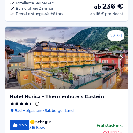
Exzellente Sauberkeit
236
€
ab
Barrierefreie Zimmer
Preis-Leistungs-Verhältnis
ab
118 €
pro Nacht
721
Hotel Norica - Thermenhotels Gastein
Bad Hofgastein · Salzburger Land
Sehr gut
95%
Frühstück
inkl.
816
Bew.
-
259 €
773 €