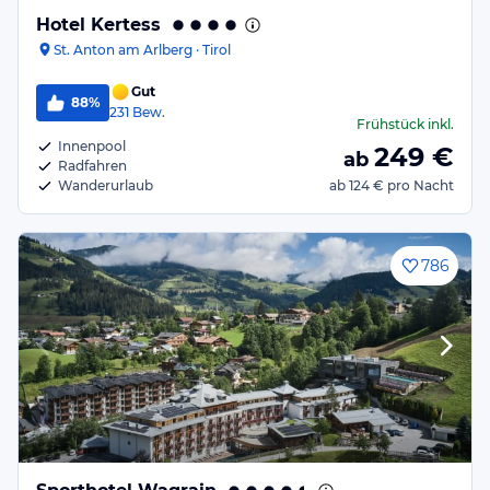
Hotel Kertess
St. Anton am Arlberg · Tirol
Gut
88%
231
Bew.
Frühstück
inkl.
Innenpool
249
€
ab
Radfahren
Wanderurlaub
ab
124 €
pro Nacht
786