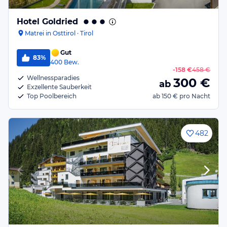
Hotel Goldried
Matrei in Osttirol · Tirol
Gut
83%
400
Bew.
-
158 €
458 €
Wellnessparadies
300
€
ab
Exzellente Sauberkeit
Top Poolbereich
ab
150 €
pro Nacht
482