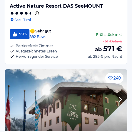
Active Nature Resort DAS SeeMOUNT
See · Tirol
Sehr gut
99%
Frühstück
inkl.
892
Bew.
-
61 €
632 €
Barrierefreie Zimmer
571
€
ab
Ausgezeichnetes Essen
Hervorragender Service
ab
285 €
pro Nacht
249