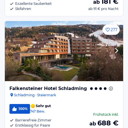
181
€
ab
Exzellente Sauberkeit
Skifahren
ab
91 €
pro Nacht
277
Falkensteiner Hotel Schladming
Schladming · Steiermark
Sehr gut
100%
747
Bew.
Frühstück
inkl.
Barrierefreie Zimmer
688
€
ab
Erstklassig für Paare