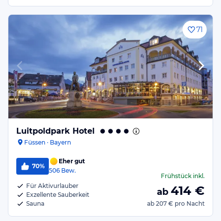
71
Luitpoldpark Hotel
Füssen · Bayern
Eher gut
70%
506
Bew.
Frühstück
inkl.
Für Aktivurlauber
414
€
ab
Exzellente Sauberkeit
Sauna
ab
207 €
pro Nacht