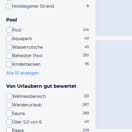
Hoteleigener Strand
8
Pool
Pool
414
Aquapark
40
Wasserrutsche
45
Beheizter Pool
397
Kinderbecken
95
Alle 10 anzeigen
Von Urlaubern gut bewertet
Wellnessbereich
331
Wanderurlaub
287
Sauna
269
Über 5,0 von 6
411
Paare
239