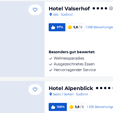
Hotel Valserhof
Vals
·
Südtirol
1.598
Bewertunge
97%
5,8
/ 6
Besonders gut bewertet:
Wellnessparadies
Ausgezeichnetes Essen
Hervorragender Service
Hotel Alpenblick
Sesto / Sexten
·
Südtirol
1.395
Bewertung
100%
5,8
/ 6