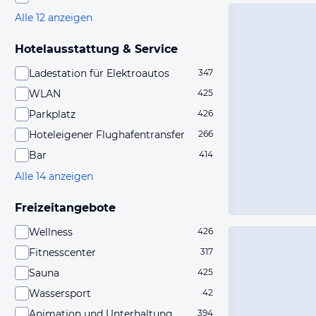
Alle 12 anzeigen
Hotelausstattung & Service
Ladestation für Elektroautos
347
WLAN
425
Parkplatz
426
Hoteleigener Flughafentransfer
266
Bar
414
Alle 14 anzeigen
Freizeitangebote
Wellness
426
Fitnesscenter
317
Sauna
425
Wassersport
42
Animation und Unterhaltung
394