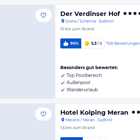
Der Verdinser Hof
Scena / Schenna
·
Südtirol
10 km
zum Strand
708
Bewertungen
90%
5,3
/ 6
Besonders gut bewertet:
Top Poolbereich
Außenpool
Wanderurlaub
Hotel Kolping Meran
Merano / Meran
·
Südtirol
1,6 km
zum Strand