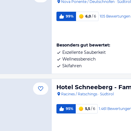
Nova Ponente / Deutschnofen
·
Südtirol
105
Bewertungen
99%
6,0
/ 6
Besonders gut bewertet:
Exzellente Sauberkeit
Wellnessbereich
Skifahren
Hotel Schneeberg - Fam
Racines / Ratschings
·
Südtirol
1.461
Bewertunge
95%
5,5
/ 6