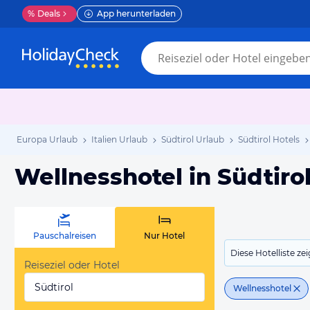
%
Deals
App herunterladen
Europa Urlaub
Italien Urlaub
Südtirol Urlaub
Südtirol Hotels
Wellnesshotel in Südtiro
Pauschalreisen
Nur Hotel
Diese Hotelliste z
Reiseziel oder Hotel
Südtirol
Wellnesshotel