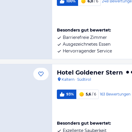
248
Bewertunge
100%
6,0
/ 6
Besonders gut bewertet:
Barrierefreie Zimmer
Ausgezeichnetes Essen
Hervorragender Service
Hotel Goldener Stern
Kaltern
·
Südtirol
163
Bewertungen
93%
5,6
/ 6
Besonders gut bewertet:
Exzellente Sauberkeit