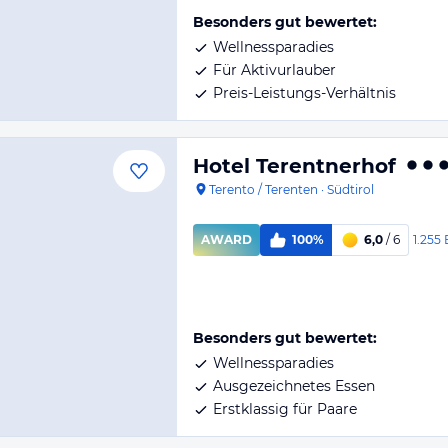
Besonders gut bewertet:
Wellnessparadies
Für Aktivurlauber
Preis-Leistungs-Verhältnis
Hotel Terentnerhof
Terento / Terenten
·
Südtirol
1.255
AWARD
100%
6,0
/ 6
Besonders gut bewertet:
Wellnessparadies
Ausgezeichnetes Essen
Erstklassig für Paare