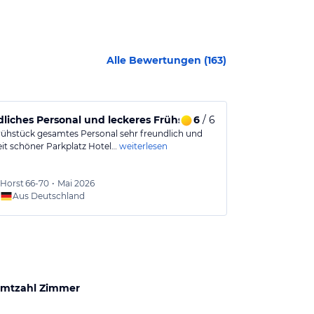
Alle Bewertungen (
163
)
ice
liches Personal und leckeres Frühstück begeistert
6
/ 6
Gemütliche 
Frühstück gesamtes Personal sehr freundlich und
Hatten eine s
eit schöner Parkplatz Hotel…
weiterlesen
renovierten N
Alles ziemlich…
Horst
66-70
•
Mai 2026
Wolfg
Aus Deutschland
Aus
mtzahl Zimmer