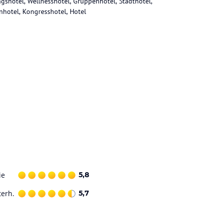
gshotel, Wellnesshotel, Gruppenhotel, Stadthotel,
nhotel, Kongresshotel, Hotel
ie
5,8
terh.
5,7