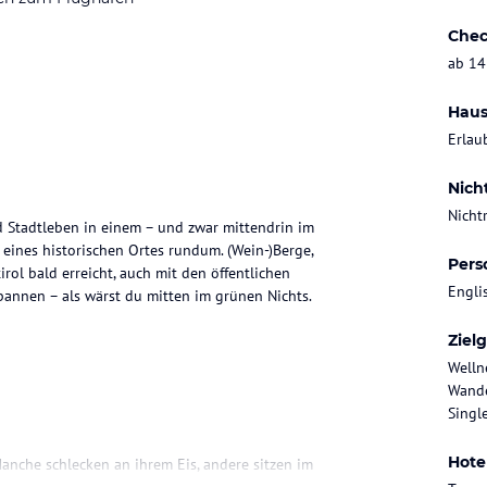
Chec
ab 14
Haus
Erlau
Nich
Nicht
d Stadtleben in einem – und zwar mittendrin im
 eines historischen Ortes rundum. (Wein-)Berge,
Pers
rol bald erreicht, auch mit den öffentlichen
Engli
spannen – als wärst du mitten im grünen Nichts.
Ziel
Welln
Wande
Singl
Hote
anche schlecken an ihrem Eis, andere sitzen im