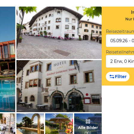
Nur 
Reisezeitrau
05.09.26 - 
Reiseteilneh
2 Erw, 0 Kin
vom Hotelier, Oktober 2017
Filter
von Jana, September 2010
Alle Bilder
(
90
)