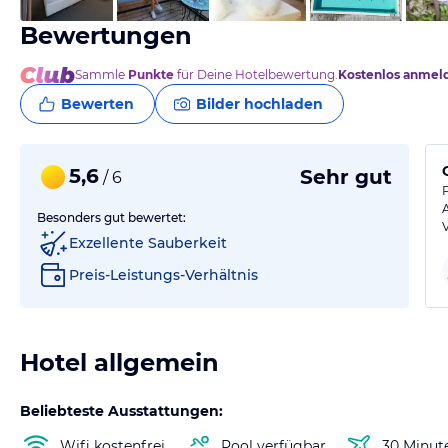
Bewertungen
Sammle
Punkte
für Deine Hotelbewertung.
Kostenlos anmel
Bewerten
Bilder hochladen
5,6
Sehr gut
/ 6
Besonders gut bewertet:
Exzellente Sauberkeit
Preis-Leistungs-Verhältnis
Hotel allgemein
Beliebteste Ausstattungen:
Wifi kostenfrei
Pool verfügbar
30 Minut