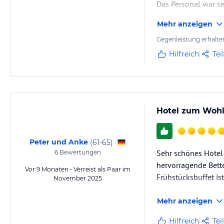
Das Personal war se
Zentrale Lage zu d
Mehr anzeigen
Gegenleistung erhalte
Hilfreich
Tei
Hotel zum Wohl
Peter und Anke
(
61-65
)
Sehr schönes Hotel
6
Bewertungen
hervorragende Bette
Vor 9 Monaten • Verreist als Paar im
Frühstücksbuffet is
November 2025
Mehr anzeigen
Hilfreich
Tei