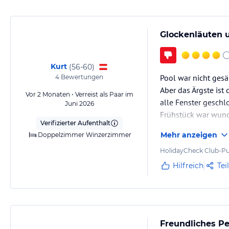
schau sie dir an.
Sport und Unterhaltung
Glockenläuten u
Erholsame Stunden in unserer Wellness-Oase erleben und die Hektik d
Zugang mit dem Goldenen Stern verbunden erstreckt sich, nur wenig
Wellnessbereich mit dem großen Freischwimmbad, dem Whirlpool mit
Kurt
(
56-60
)
feinen Saunareich.
Pool war nicht gesä
4
Bewertungen
Aber das Ärgste is
In den Ruheräumen können Sie nach einer wohltuenden Medical Wel
Vor 2 Monaten • Verreist als Paar im
Rückenmassage nach Herzenslust träumen und für einen Moment das I
alle Fenster geschl
Juni 2026
Frühstück war wund
Verifizierter Aufenthalt
Hinweis:
Allgemeine und unverbindliche Hoteliers-/Veranstalter-/K
Mehr anzeigen
Doppelzimmer Winzerzimmer
Gewähr und ohne Prüfung durch HolidayCheck. Bitte lies vor der B
jeweiligen Veranstalters.
HolidayCheck Club-Pu
Hilfreich
Tei
Freundliches Pe