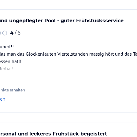
nd ungepflegter Pool - guter Frühstücksservice
es Alltags vergessen. Durch einen direkten
e Meter vom Haupthaus entfernt unser neuer
4
/ 6
 Unterwassermassage und einem kleinen, aber
ubert!!
t das man das Glockenläuten Viertelstunden mässig hört und das
lness Behandlung oder einer entspannenden
nnehalten der Zeit genießen.
ossen hat!!
erbar!
ataloginformationen. Alle Angaben ohne
uchung die verbindlichen
Angebotsdetails
des
nkte erhalten
len
rsonal und leckeres Frühstück begeistert