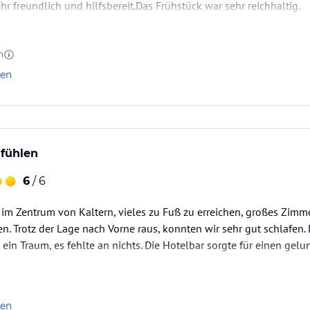
hr freundlich und hilfsbereit.Das Frühstück war sehr reichhaltig.
en umliegenden Restaurants und Weinstuben-.Pizza im Haus sehr l
n
len
fühlen
6
/ 6
 im Zentrum von Kaltern, vieles zu Fuß zu erreichen, großes Zim
n. Trotz der Lage nach Vorne raus, konnten wir sehr gut schlafen.
t ein Traum, es fehlte an nichts. Die Hotelbar sorgte für einen ge
len