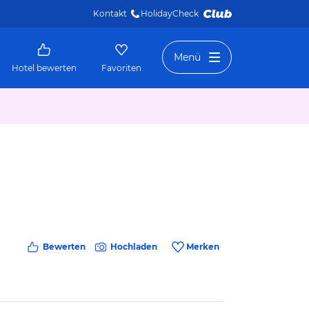
Kontakt
HolidayCheck 
Menü
Hotel bewerten
Favoriten
Bewerten
Hochladen
Merken