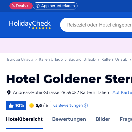
%
Deals
App herunterladen
Europa Urlaub
Italien Urlaub
Südtirol Urlaub
Kaltern Urlaub
Hotel Goldener Ste
Andreas-Hofer-Strasse 28 39052 Kaltern Italien
Auf Kart
93%
5,6
/ 6
163
Bewertungen
Hotelübersicht
Bewertungen
Bilder
Frag