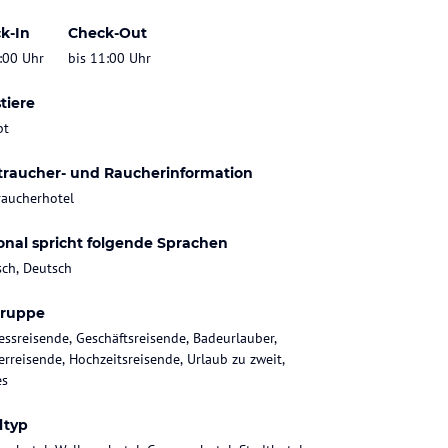
k-In
Check-Out
:00 Uhr
bis 11:00 Uhr
tiere
bt
traucher- und Raucherinformation
raucherhotel
onal spricht folgende Sprachen
sch, Deutsch
gruppe
essreisende, Geschäftsreisende, Badeurlauber,
rreisende, Hochzeitsreisende, Urlaub zu zweit,
es
ltyp