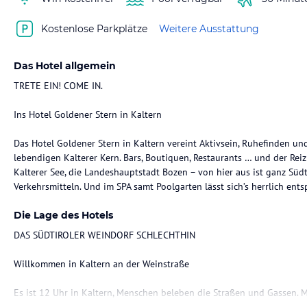
Kostenlose Parkplätze
Weitere Ausstattung
Das Hotel allgemein
TRETE EIN! COME IN.
Ins Hotel Goldener Stern in Kaltern
Das Hotel Goldener Stern in Kaltern vereint Aktivsein, Ruhefinden un
lebendigen Kalterer Kern. Bars, Boutiquen, Restaurants … und der Reiz
Kalterer See, die Landeshauptstadt Bozen – von hier aus ist ganz Südti
Verkehrsmitteln. Und im SPA samt Poolgarten lässt sich’s herrlich ent
Die Lage des Hotels
DAS SÜDTIROLER WEINDORF SCHLECHTHIN
Willkommen in Kaltern an der Weinstraße
Es ist 12 Uhr in Kaltern, Menschen beleben die Straßen und Gassen. M