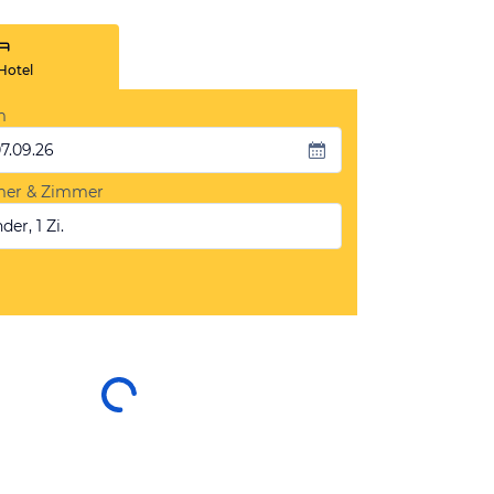
Hotel
m
07.09.26
mer & Zimmer
der, 1 Zi.