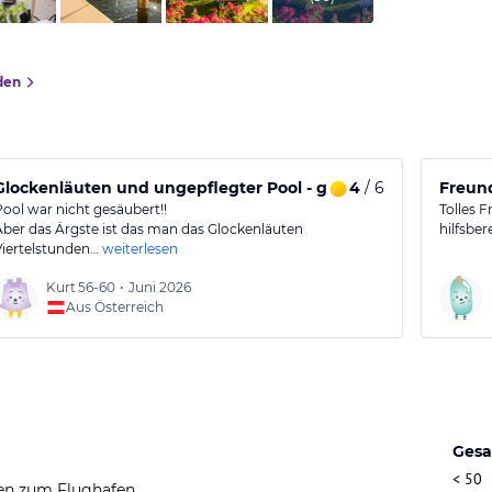
den
Glockenläuten und ungepflegter Pool - guter Frühstücksserv
4
/ 6
Freund
Pool war nicht gesäubert!!
Tolles 
Aber das Ärgste ist das man das Glockenläuten
hilfsber
Viertelstunden…
weiterlesen
Kurt
56-60
•
Juni 2026
Aus Österreich
Gesa
< 50
en zum Flughafen