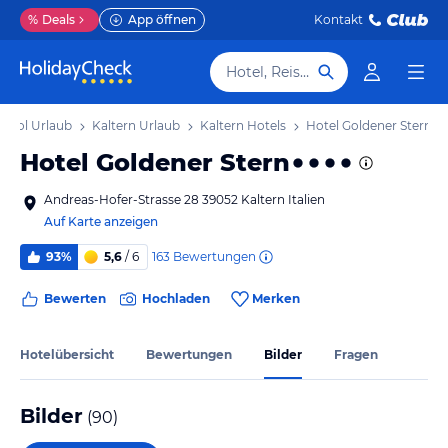
%
Deals
App öffnen
Kontakt
Hotel, Reiseziel
tirol Urlaub
Kaltern Urlaub
Kaltern Hotels
Hotel Goldener Stern
Hotel Goldener Stern
Andreas-Hofer-Strasse 28 39052 Kaltern Italien
Auf Karte anzeigen
163
Bewertungen
93%
5,6
/ 6
Bewerten
Hochladen
Merken
Hotelübersicht
Bewertungen
Bilder
Fragen
Bilder
(
90
)