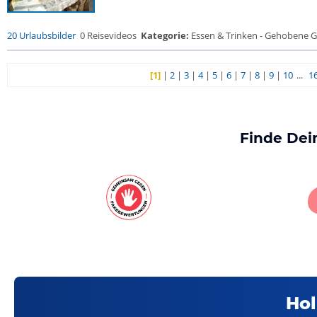
20 Urlaubsbilder
0 Reisevideos
Kategorie:
Essen & Trinken - Gehobene Ga
[1]
|
2
|
3
|
4
|
5
|
6
|
7
|
8
|
9
|
10
...
1
Finde Dei
Hol