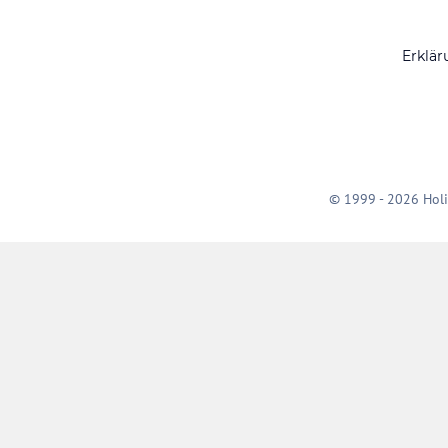
Erklär
© 1999 - 2026 Holi