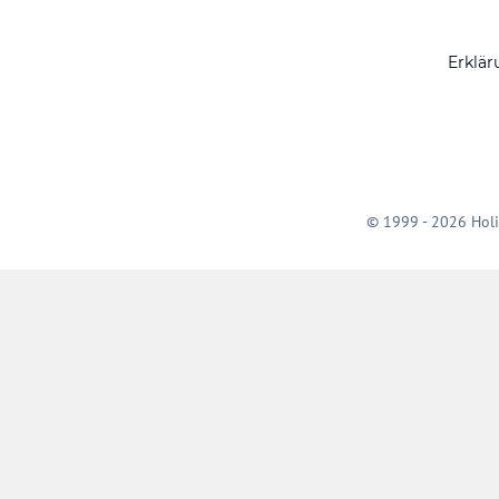
Erklär
© 1999 - 2026 Holi