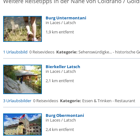
Weitere Reisetipps in der Nähe von Coldrano / Gold
Burg Untermontani
in Laces / Latsch
1,9 km entfernt
1 Urlaubsbild
0 Reisevideos
Kategorie:
Sehenswürdigke... - historische Ge
Bierkeller Latsch
in Laces / Latsch
2,1 km entfernt
3 Urlaubsbilder
0 Reisevideos
Kategorie:
Essen & Trinken - Restaurant
Burg Obermontani
in Laces / Latsch
2,4 km entfernt