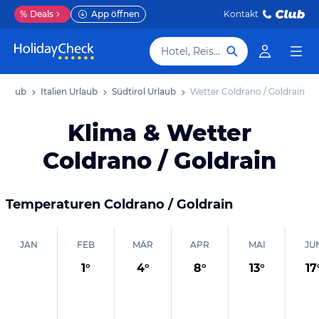
%
Deals
App öffnen
Kontakt
Hotel, Reiseziel
Urlaub
Italien Urlaub
Südtirol Urlaub
Wetter Coldrano / Goldrain
Klima & Wetter
Coldrano / Goldrain
Temperaturen
Coldrano / Goldrain
JAN
FEB
MÄR
APR
MAI
JU
1
°
4
°
8
°
13
°
17