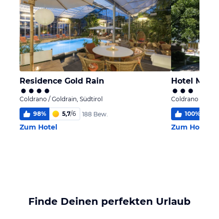
Residence Gold Rain
Hotel Mont
Coldrano / Goldrain, Südtirol
Coldrano / Goldr
98
%
5,7
/
6
100
%
188 Bew.
Zum Hotel
Zum Hotel
Finde Deinen perfekten Urlaub