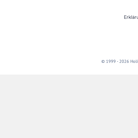
Erklär
© 1999 - 2026 Holi