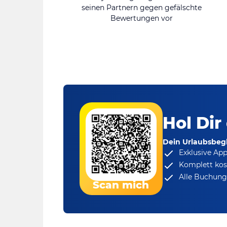
seinen Partnern gegen gefälschte
Bewertungen vor
Hol Dir
Dein Urlaubsbegl
Exklusive Ap
Komplett kos
Alle Buchungs
Scan mich