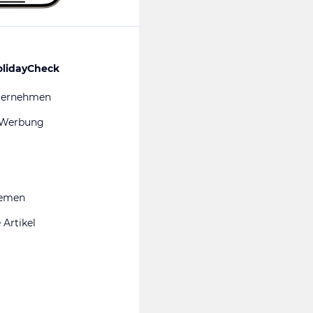
olidayCheck
ternehmen
 Werbung
hemen
 Artikel