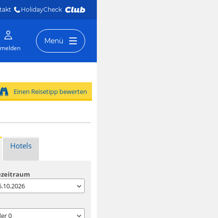
takt
HolidayCheck 
Menü
melden
Einen Reisetipp bewerten
Hotels
ezeitraum
06.10.2026
der
0