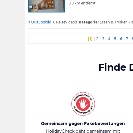
3,3 km entfernt
1 Urlaubsbild
0 Reisevideos
Kategorie:
Essen & Trinken - 
[1]
|
2
|
3
|
4
|
5
|
6
|
7
|
Finde 
Gemeinsam gegen Fakebewertungen
HolidayCheck geht gemeinsam mit