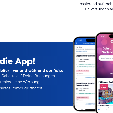
basierend auf mehr
Bewertungen au
 die App!
eiter – vor und während der Reise
p-Rabatte
auf Deine Buchungen
tenlos,
keine Werbung
infos immer griffbereit