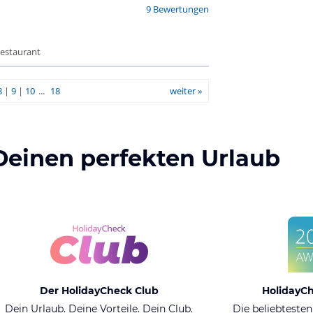
9 Bewertungen
Restaurant
8
|
9
|
10
...
18
weiter »
Deinen perfekten Urlaub
Der HolidayCheck Club
HolidayC
Dein Urlaub. Deine Vorteile. Dein Club.
Die beliebtesten