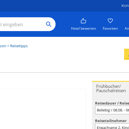
Kon
Hotel bewerten
Favoriten
An
azon
> Reisetipps
Frühbucher/
Pauschalreisen
Reisedauer / Reis
Beliebig / 08.08. - 
Reiseteilnehmer
Erwachsene
2
, Kin