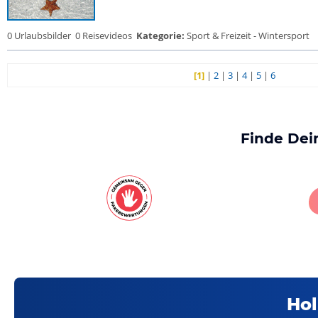
0 Urlaubsbilder
0 Reisevideos
Kategorie:
Sport & Freizeit - Wintersport
[1]
|
2
|
3
|
4
|
5
|
6
Finde Dei
Hol