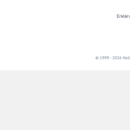
Erklär
© 1999 - 2026 Holi