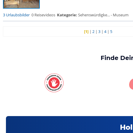
3 Urlaubsbilder
0 Reisevideos
Kategorie:
Sehenswürdigke... - Museum
[1]
|
2
|
3
|
4
|
5
Finde Dei
Hol