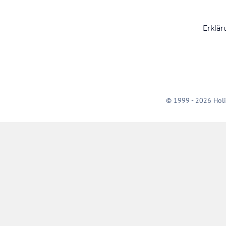
Erklär
© 1999 - 2026 Holi