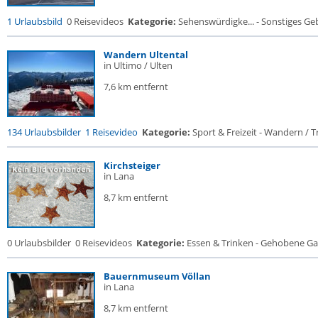
1 Urlaubsbild
0 Reisevideos
Kategorie:
Sehenswürdigke... - Sonstiges G
Wandern Ultental
in Ultimo / Ulten
7,6 km entfernt
134 Urlaubsbilder
1 Reisevideo
Kategorie:
Sport & Freizeit - Wandern / Tr
Kirchsteiger
in Lana
8,7 km entfernt
0 Urlaubsbilder
0 Reisevideos
Kategorie:
Essen & Trinken - Gehobene Gas
Bauernmuseum Völlan
in Lana
8,7 km entfernt