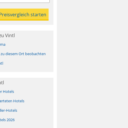
u Vintl
ima
 zu diesem Ort beobachten
tl
tl
er Hotels
erteten Hotels
ller-Hotels
tels 2026