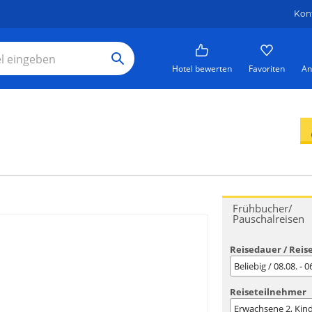
Kon
Hotel bewerten
Favoriten
An
Frühbucher/
Pauschalreisen
Reisedauer / Reis
Beliebig / 08.08. - 
Reiseteilnehmer
Erwachsene
2
, Kin