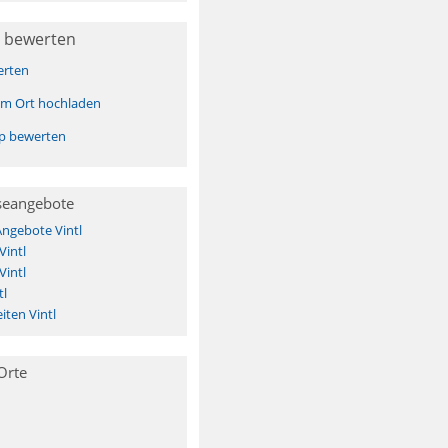
 bewerten
erten
sem Ort hochladen
pp bewerten
seangebote
Angebote Vintl
Vintl
Vintl
tl
ten Vintl
Orte