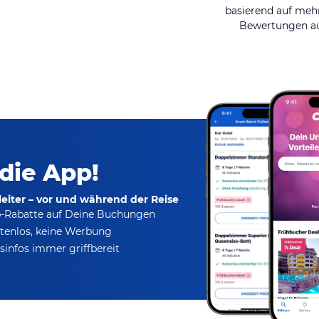
basierend auf mehr
Bewertungen au
 die App!
eiter – vor und während der Reise
p-Rabatte
auf Deine Buchungen
tenlos,
keine Werbung
infos immer griffbereit