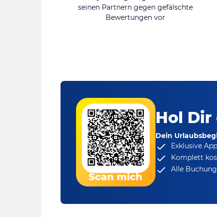
seinen Partnern gegen gefälschte
Bewertungen vor
Hol Dir
Dein Urlaubsbegl
Exklusive Ap
Komplett kos
Alle Buchungs
Scan mich