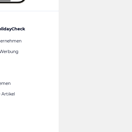
olidayCheck
ternehmen
 Werbung
hemen
 Artikel