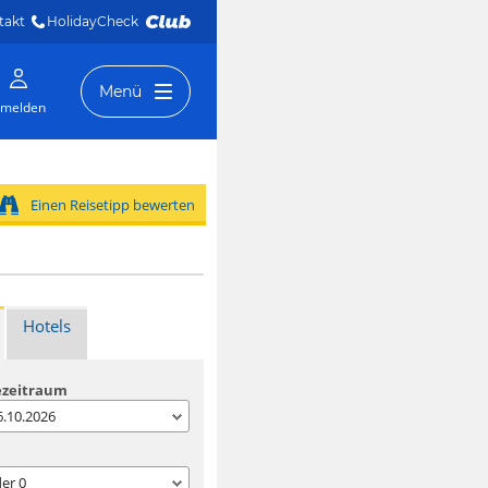
takt
HolidayCheck 
Menü
melden
Einen Reisetipp bewerten
Hotels
ezeitraum
06.10.2026
der
0