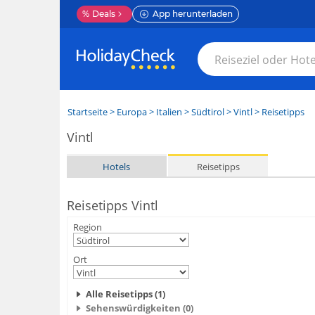
%
Deals
App herunterladen
Startseite
>
Europa
>
Italien
>
Südtirol
>
Vintl
> Reisetipps
Vintl
Hotels
Reisetipps
Reisetipps Vintl
Region
Ort
Alle Reisetipps (1)
Sehenswürdigkeiten (0)