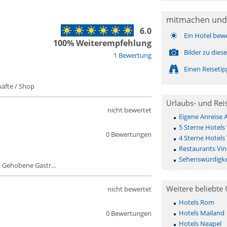
mitmachen und
6.0
Ein Hotel bew
100% Weiterempfehlung
Bilder zu die
1 Bewertung
Einen Reiseti
äfte / Shop
Urlaubs- und Rei
nicht bewertet
Eigene Anreise 
5 Sterne Hotels 
0 Bewertungen
4 Sterne Hotels 
Restaurants Vin
Sehenswürdigkei
 Gehobene Gastr...
Weitere beliebte 
nicht bewertet
Hotels Rom
Hotels Mailand
0 Bewertungen
Hotels Neapel