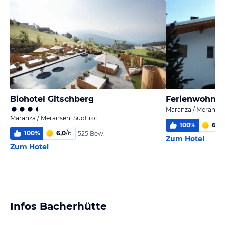
Biohotel Gitschberg
Ferienwohnun
Maranza / Meransen,
Maranza / Meransen, Südtirol
100
%
6,0
/
100
%
6,0
/
6
525 Bew.
Zum Hotel
Zum Hotel
Infos Bacherhütte