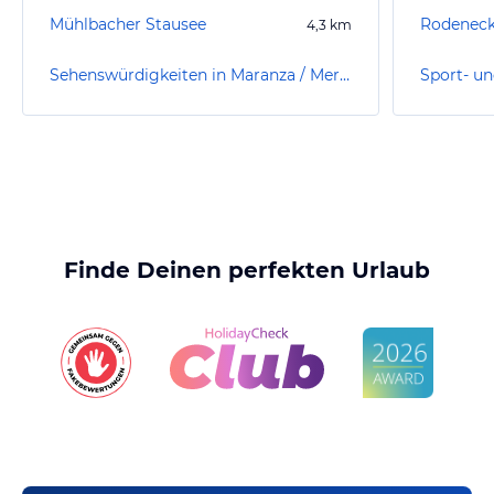
Mühlbacher Stausee
Rodeneck
4,3
km
Sehenswürdigkeiten in Maranza / Meransen
Finde Deinen perfekten Urlaub