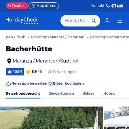
%
Deals
App öffnen
Kontakt
Hotel, Reiseziel
eransen Urlaub
Reisetipps Maranza / Meransen
Reisetipp Bacherhütte
Bacherhütte
Maranza / Meransen/Südtirol
100%
5,9
/ 6
22 Bewertungen
Reisetipp bewerten
Bilder hochladen
Reisetippübersicht
Bewertungen
Bilder
Hotels