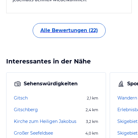
Alle Bewertungen (22)
Interessantes in der Nähe
Sehenswürdigkeiten
Spor
Gitsch
Wandern
2,1
km
Gitschberg
Erlebnisb
2,4
km
Kirche zum Heiligen Jakobus
Skigebie
3,2
km
Großer Seefeldsee
Skigebiet
4,0
km