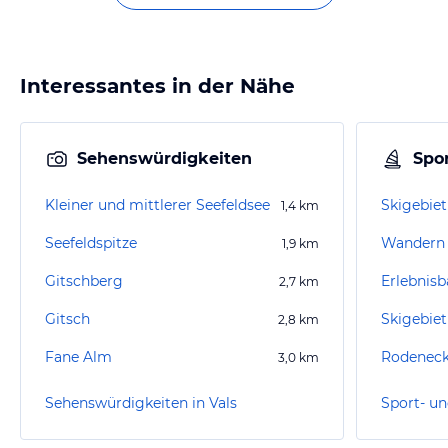
Interessantes in der Nähe
Sehenswürdigkeiten
Spor
Kleiner und mittlerer Seefeldsee
Skigebiet
1,4
km
Seefeldspitze
Wandern
1,9
km
Gitschberg
Erlebnisb
2,7
km
Gitsch
Skigebie
2,8
km
Fane Alm
Rodeneck
3,0
km
Sehenswürdigkeiten in Vals
Sport- un