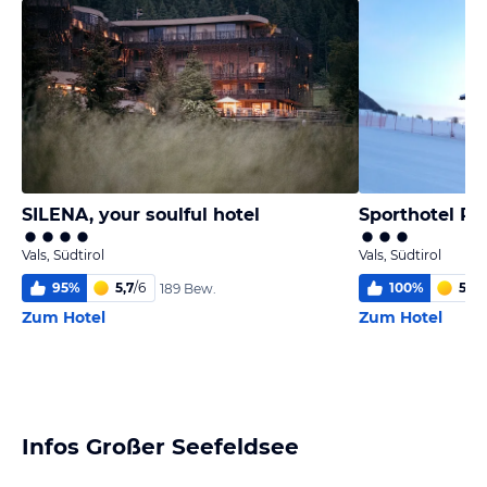
SILENA, your soulful hotel
Sporthotel Pe
Vals, Südtirol
Vals, Südtirol
95
%
5,7
/
6
100
%
5,8
/
189 Bew.
Zum Hotel
Zum Hotel
Infos Großer Seefeldsee