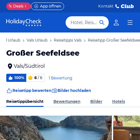
%
Deals
App öffnen
Kontakt
Hotel, Reiseziel
irol Urlaub
Vals Urlaub
Reisetipps Vals
Reisetipp Großer Seefeldsee
Großer Seefeldsee
Vals/Südtirol
100%
6
/ 6
1 Bewertung
Reisetipp bewerten
Bilder hochladen
Reisetippübersicht
Bewertungen
Bilder
Hotels