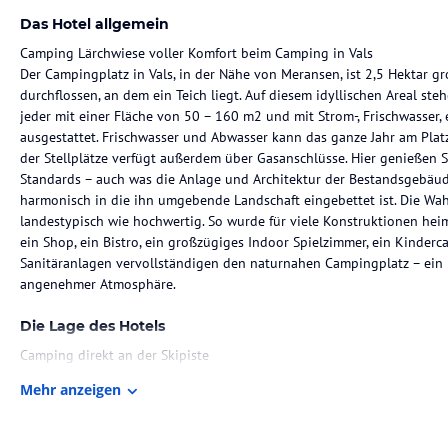
Das Hotel allgemein
Camping Lärchwiese voller Komfort beim Camping in Vals
Der Campingplatz in Vals, in der Nähe von Meransen, ist 2,5 Hektar g
durchflossen, an dem ein Teich liegt. Auf diesem idyllischen Areal ste
jeder mit einer Fläche von 50 – 160 m2 und mit Strom-, Frischwasse
ausgestattet. Frischwasser und Abwasser kann das ganze Jahr am Plat
der Stellplätze verfügt außerdem über Gasanschlüsse. Hier genießen 
Standards – auch was die Anlage und Architektur der Bestandsgebäude b
harmonisch in die ihn umgebende Landschaft eingebettet ist. Die Wah
landestypisch wie hochwertig. So wurde für viele Konstruktionen hei
ein Shop, ein Bistro, ein großzügiges Indoor Spielzimmer, ein Kinde
Sanitäranlagen vervollständigen den naturnahen Campingplatz – ein 
angenehmer Atmosphäre.
Die Lage des Hotels
Camping direkt an der Skipiste
Mehr anzeigen
Unser Campingplatz liegt in Vals mitten in der beliebten Wander- und 
Aufstiegsanlagen zur Skipiste befinden sich direkt am Campingplatz u
Südtirol. Auch Wanderwege für jeden Anspruch, Biketrails und Bergbah