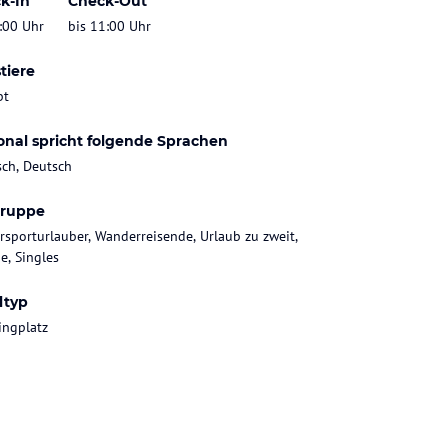
k-In
Check-Out
:00 Uhr
bis 11:00 Uhr
tiere
bt
onal spricht folgende Sprachen
sch, Deutsch
gruppe
rsporturlauber, Wanderreisende, Urlaub zu zweit,
e, Singles
ltyp
ngplatz