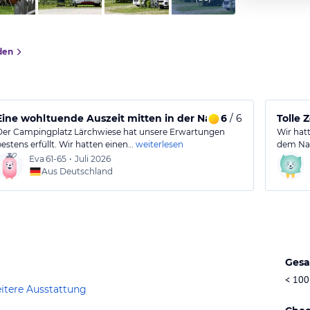
den
Eine wohltuende Auszeit mitten in der Natur
6
/ 6
Tolle 
Der Campingplatz Lärchwiese hat unsere Erwartungen
Wir hat
bestens erfüllt. Wir hatten einen…
weiterlesen
dem Nat
Eva
61-65
•
Juli 2026
Aus Deutschland
Gesa
< 100
itere Ausstattung