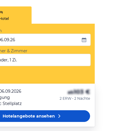
Hotel
m
06.09.26
mer & Zimmer
der, 1 Zi.
103 €
 06.09.2026
ab
egung
2 ERW • 2 Nächte
c Stellplatz
Hotelangebote
ansehen