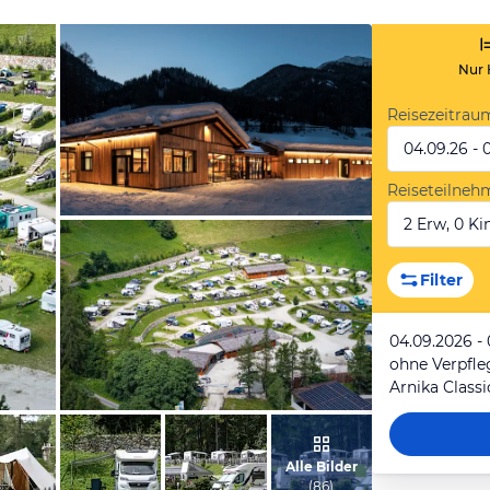
Nur 
Reisezeitrau
04.09.26 - 
Reiseteilneh
2 Erw, 0 Kin
vom Hotelier, Februar 2021
Filter
04.09.2026 -
ohne Verpfl
Arnika Classi
vom Hotelier, August 2025
Alle Bilder
(
86
)