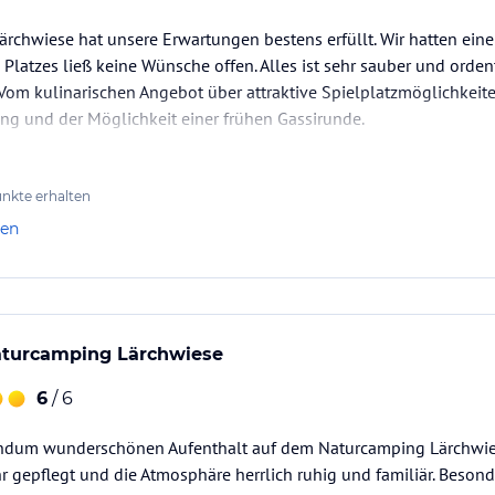
urcampingplatzes. Auf seiner Speisekarte steht
immt Ihnen das Kochen ab und schafft einen
rchwiese hat unsere Erwartungen bestens erfüllt. Wir hatten eine
 gesellig beisammensitzen können. Auf
 Platzes ließ keine Wünsche offen. Alles ist sehr sauber und orde
Vom kulinarischen Angebot über attraktive Spielplatzmöglichkeite
ng und der Möglichkeit einer frühen Gassirunde.
he Sie tragen? Steigen Sie in den
nkte erhalten
leih nebenan, falls Sie Ihr Bike nicht zum
len
ische Pustertal und das nicht minder reizvolle
n sind von Vals aus möglich.
Naturcamping Lärchwiese
als gehört, kann über 30 Almen vorweisen. Rund
wegen und Mountainbike-Trails durchzieht
6
/ 6
Bächen, duftenden Wäldern und bizarren
turcampingplatz Lärchwiese in bester
undum wunderschönen Aufenthalt auf dem Naturcamping Lärchwiese.
d Sie hier richtig. Für Familien hält unsere
n speziellen Familienwanderwegen bietet die
 gepflegt und die Atmosphäre herrlich ruhig und familiär. Beson