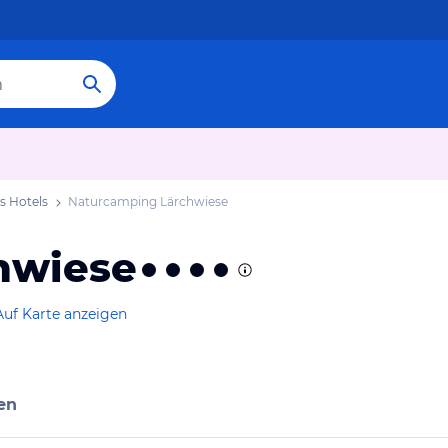
ls Hotels
Naturcamping Lärchwiese
hwiese
Auf Karte anzeigen
en