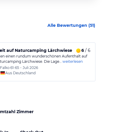
Alle Bewertungen (
51
)
Zeit auf Naturcamping Lärchwiese
6
/ 6
Geheimtipp
ten einen rundum wunderschönen Aufenthalt auf
Wunderschön g
urcamping Lärchwiese. Die Lage…
weiterlesen
ausgestatteter 
Falko
61-65
•
Juli 2026
Regina
Aus Deutschland
Aus
mtzahl Zimmer