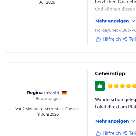
Gästekarte viele Vergünstigungen und Gratis-Aktivitäten für Familien.
herzlichen Gastgeb
Juli 2026
und können diesen
Hinweis:
Allgemeine und unverbindliche Hoteliers-/Veranstalter-/K
Mehr anzeigen
Gewähr und ohne Prüfung durch HolidayCheck. Bitte lies vor der B
jeweiligen Veranstalters.
HolidayCheck Club-Pu
Hilfreich
Tei
Geheimtipp
Regina
(
46-50
)
1
Bewertungen
Wunderschön gelegen
Lokal direkt am Pla
Vor 2 Monaten • Verreist als Familie
im Juni 2026
Mehr anzeigen
Hilfreich
Tei