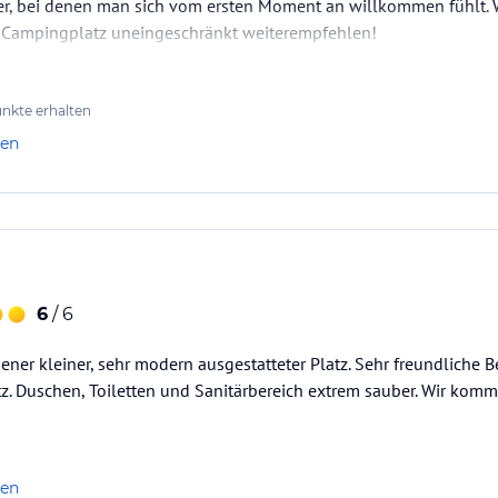
er, bei denen man sich vom ersten Moment an willkommen fühlt.
 Campingplatz uneingeschränkt weiterempfehlen!
ataloginformationen. Alle Angaben ohne
uchung die verbindlichen
Angebotsdetails
des
nkte erhalten
len
6
/ 6
er kleiner, sehr modern ausgestatteter Platz. Sehr freundliche B
tz. Duschen, Toiletten und Sanitärbereich extrem sauber. Wir kom
len