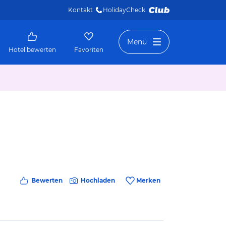
Kontakt
HolidayCheck 
Menü
Hotel bewerten
Favoriten
Bewerten
Hochladen
Merken