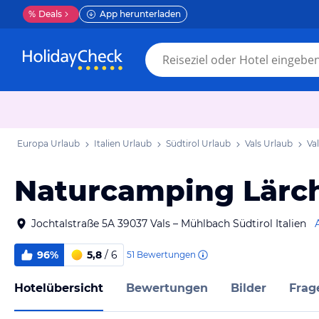
%
Deals
App herunterladen
Europa Urlaub
Italien Urlaub
Südtirol Urlaub
Vals Urlaub
Va
Naturcamping Lärc
Jochtalstraße 5A 39037 Vals – Mühlbach Südtirol Italien
96%
5,8
/ 6
51
Bewertungen
Hotelübersicht
Bewertungen
Bilder
Frag