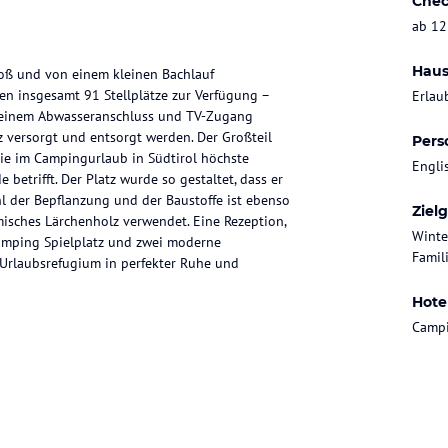
Chec
ab 12
Haus
roß und von einem kleinen Bachlauf
hen insgesamt 91 Stellplätze zur Verfügung –
Erlau
r, einem Abwasseranschluss und TV-Zugang
z versorgt und entsorgt werden. Der Großteil
Pers
Sie im Campingurlaub in Südtirol höchste
Engli
etrifft. Der Platz wurde so gestaltet, dass er
l der Bepflanzung und der Baustoffe ist ebenso
Ziel
misches Lärchenholz verwendet. Eine Rezeption,
Winte
rcamping Spielplatz und zwei moderne
Famili
Urlaubsrefugium in perfekter Ruhe und
Hote
Campi
Skiregion Gitschberg Jochtal. Die
nd somit ideal für Ihr Wintercamping in
nen verlaufen fast vor der Tür Ihres