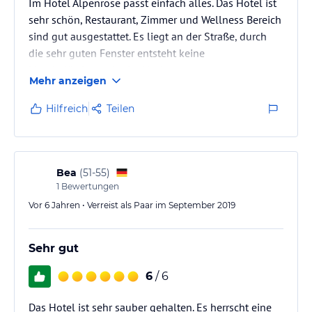
Im Hotel Alpenrose passt einfach alles. Das Hotel ist
sehr schön, Restaurant, Zimmer und Wellness Bereich
sind gut ausgestattet. Es liegt an der Straße, durch
die sehr guten Fenster entsteht keine
Lärmbelästigung in der Nacht.
Mehr anzeigen
Wir haben uns sofort willkommen und wohl gefühlt,
auch unser Hund Afra wurde freundlich begrüßt. Von
Hilfreich
Teilen
der Rezeption bis zu den Bedienungen sind alle
super freundlich und aufmerksam. Die Besitzer
Familien Leitner sind immer für ein nettes Gespräch
zu haben und geben auch gute Wander…
Bea
(
51-55
)
1
Bewertungen
Vor 6 Jahren • Verreist als Paar im September 2019
Sehr gut
6
/ 6
Das Hotel ist sehr sauber gehalten. Es herrscht eine