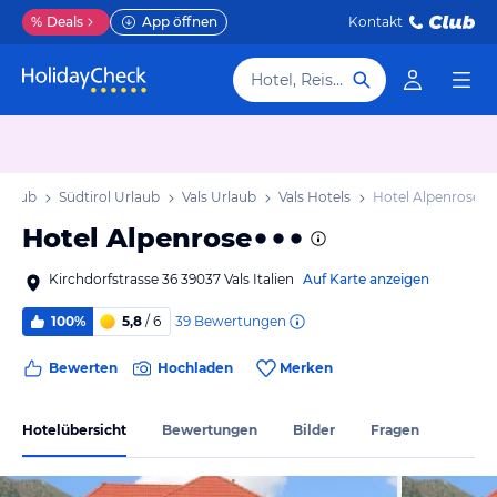
%
Deals
App öffnen
Kontakt
Hotel, Reiseziel
Urlaub
Südtirol Urlaub
Vals Urlaub
Vals Hotels
Hotel Alpenrose
Hotel Alpenrose
Kirchdorfstrasse 36 39037 Vals Italien
Auf Karte anzeigen
39
Bewertungen
100%
5,8
/ 6
Bewerten
Hochladen
Merken
Hotelübersicht
Bewertungen
Bilder
Fragen