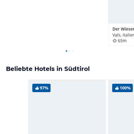
Der Wiese
Vals, Italie
65m
Beliebte Hotels in Südtirol
97%
100%