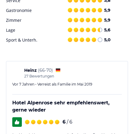
Service
5,8
Wellnessbereich entspannen, der eine Sauna, ein Türkisches Bad
Gastronomie
5,9
und einen Whirlpool bietet. Für diejenigen, die im Winter Ski
fahren möchten, steht ein Skiraum zur Verfügung.
Zimmer
5,9
Lage
5,6
Hinweis:
Verfasst von HolidayCheck mit Hilfe von KI. Alle
Angaben ohne Gewähr. Bitte lies vor der Buchung die
Sport & Unterh.
5,0
verbindlichen
Angebotsdetails
des jeweiligen Veranstalters.
Heinz
(
66-70
)
27
Bewertungen
Vor 7 Jahren • Verreist als Familie im Mai 2019
Hotel Alpenrose sehr empfehlenswert,
gerne wieder
6
/ 6