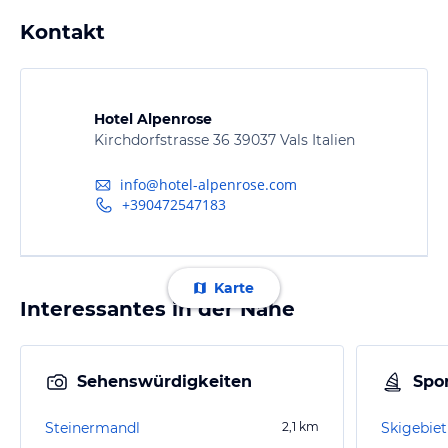
Kontakt
Hotel Alpenrose
Kirchdorfstrasse 36 39037 Vals Italien
info@hotel-alpenrose.com
+390472547183
Karte
Interessantes in der Nähe
Sehenswürdigkeiten
Spor
Steinermandl
2,1
km
Skigebiet