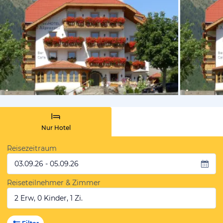
vom Hotelie
Nur Hotel
Reisezeitraum
03.09.26 - 05.09.26
Reiseteilnehmer & Zimmer
2 Erw, 0 Kinder, 1 Zi.