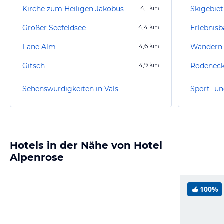
Kirche zum Heiligen Jakobus
4,1
km
Skigebie
Großer Seefeldsee
4,4
km
Erlebnisb
Fane Alm
4,6
km
Wandern
Gitsch
4,9
km
Rodeneck
Sehenswürdigkeiten in Vals
Sport- un
Hotels in der Nähe von Hotel
Alpenrose
100%