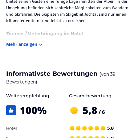
bietet seinen Gästen eine ruhige Lage inmitten der Alpen. In der
Umgebung befinden sich zahlreiche Möglichkeiten zum Wandern
und Skifahren. Die Skipisten im Skigebiet Jochtal sind nur einen
Kilometer entfernt und leicht zu erreichen.
Zimmer / Unterbringung im Hotel
Die Zimmer im Hotel Alpenrose B&B Suites & Apartments sind mit
Mehr anzeigen
rustikalen Holzmöbeln und Teppichböden ausgestattet und bieten
einen Balkon mit Sitzgelegenheit und einer atemberaubenden
Aussicht auf die Berge. Jedes Zimmer verfügt über ein eigenes Bad
mit Haartrockner.
Informativste Bewertungen
(von
39
Gastronomie im Hotel
Bewertungen)
Das Frühstück im Hotel Alpenrose B&B Suites & Apartments bietet
Weiterempfehlung
Gesamtbewertung
eine große Auswahl an frischen Produkten wie Croissants,
Aufschnitt, Käse, Obstsalat und Müsli. Das traditionelle Restaurant
100
%
5,8
des Hotels serviert Spezialitäten aus Südtirol, die Sie unbedingt
/ 6
probieren sollten.
Hotel
5,8
Sport und Unterhaltung
Im Hotel Alpenrose B&B Suites & Apartments können Sie sich im