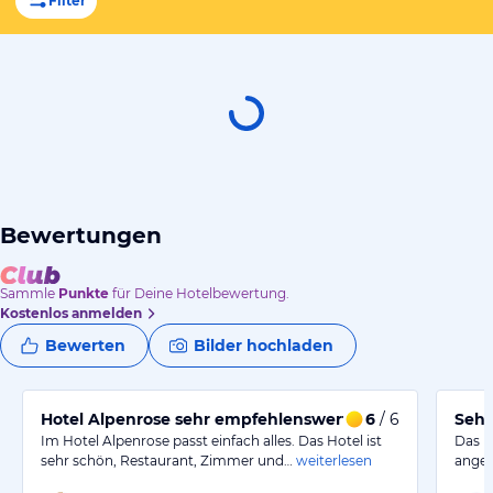
Filter
Bewertungen
Sammle
Punkte
für Deine Hotelbewertung.
Kostenlos anmelden
Bewerten
Bilder hochladen
Hotel Alpenrose sehr empfehlenswert, gerne wieder
6
/ 6
Sehr
Im Hotel Alpenrose passt einfach alles. Das Hotel ist
Das H
sehr schön, Restaurant, Zimmer und…
weiterlesen
angen