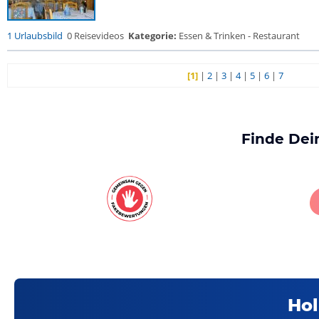
1 Urlaubsbild
0 Reisevideos
Kategorie:
Essen & Trinken - Restaurant
[1]
|
2
|
3
|
4
|
5
|
6
|
7
Finde Dei
Hol