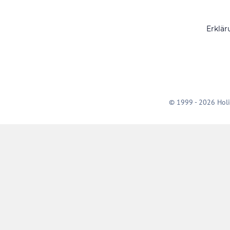
Erklär
© 1999 - 2026 Holi