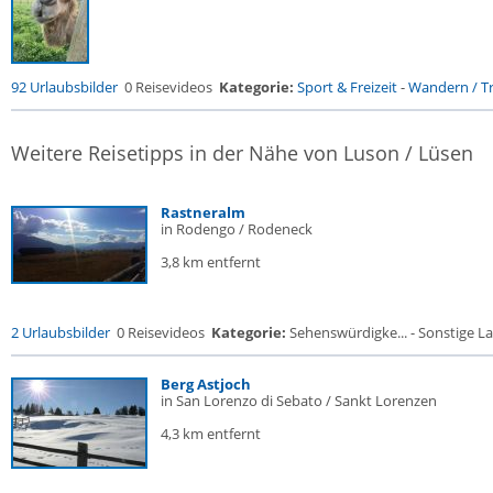
92 Urlaubsbilder
0 Reisevideos
Kategorie:
Sport & Freizeit
-
Wandern / Tr
Weitere Reisetipps in der Nähe von Luson / Lüsen
Rastneralm
in Rodengo / Rodeneck
3,8 km entfernt
2 Urlaubsbilder
0 Reisevideos
Kategorie:
Sehenswürdigke... - Sonstige La
Berg Astjoch
in San Lorenzo di Sebato / Sankt Lorenzen
4,3 km entfernt