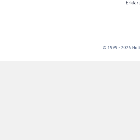
Erklär
© 1999 - 2026 Holi