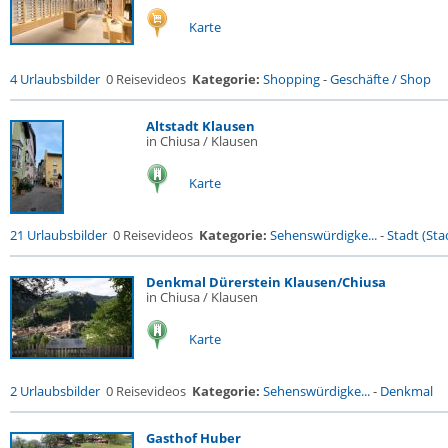
Karte
4 Urlaubsbilder
0 Reisevideos
Kategorie:
Shopping
-
Geschäfte / Shop
Altstadt Klausen
in Chiusa / Klausen
Karte
21 Urlaubsbilder
0 Reisevideos
Kategorie:
Sehenswürdigke...
-
Stadt (Stad
Denkmal Dürerstein Klausen/Chiusa
in Chiusa / Klausen
Karte
2 Urlaubsbilder
0 Reisevideos
Kategorie:
Sehenswürdigke...
-
Denkmal
Gasthof Huber