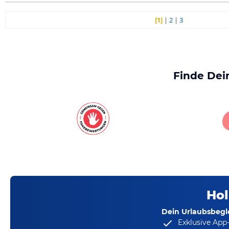
[1]
|
2
|
3
Finde Dei
Hol
Dein Urlaubsbegle
Exklusive App