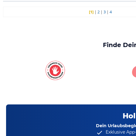
[1]
|
2
|
3
|
4
Finde Dei
Hol
Dein Urlaubsbegle
Exklusive App