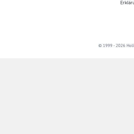
Erklär
© 1999 - 2026 Holi