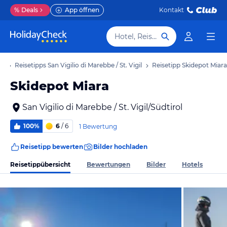
%
Deals
App öffnen
Kontakt
Hotel, Reiseziel
ub
Reisetipps San Vigilio di Marebbe / St. Vigil
Reisetipp Skidepot Miara
Skidepot Miara
San Vigilio di Marebbe / St. Vigil/Südtirol
100%
6
/ 6
1 Bewertung
Reisetipp bewerten
Bilder hochladen
Reisetippübersicht
Bewertungen
Bilder
Hotels