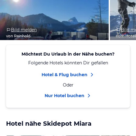
Bild melden
Bild m
von Reinhold
vom Hotel
Möchtest Du Urlaub in der Nähe buchen?
Folgende Hotels könnten Dir gefallen
Hotel & Flug buchen
Oder
Nur Hotel buchen
Hotel nähe Skidepot Miara