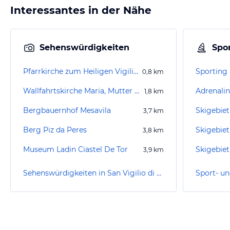
Interessantes in der Nähe
Sehenswürdigkeiten
Spor
Pfarrkirche zum Heiligen Vigilius
Sporting 
0,8
km
Wallfahrtskirche Maria, Mutter vom Guten Rat
Adrenali
1,8
km
Bergbauernhof Mesavila
Skigebiet
3,7
km
Berg Piz da Peres
Skigebiet
3,8
km
Museum Ladin Ciastel De Tor
3,9
km
Sehenswürdigkeiten in San Vigilio di Marebbe / St. Vigil