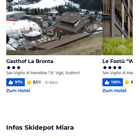
Gasthof La Bronta
Le Fostü "Wi
San Vigilio di Marebbe / St. Vigil, Südtirol
San Vigilio di Marebb
97
%
5,1
/
6
100
%
6,0
/
10 Bew.
Zum Hotel
Zum Hotel
Infos Skidepot Miara