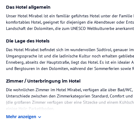
Das Hotel allgemein
Unser Hotel Mirabel ist ein familiär geführtes Hotel unter der Familie 
komfortables Hotel, geeignet für diejenigen die Abendteuer oder Ent
Landschaft der Dolomiten, die zum UNESCO Weltkulturerbe anerkannt
Die Lage des Hotels
Das Hotel Mirabel befindet sich im wundervollen Südtirol, genauer im
Umgangssprache ist und die ladinische Kultur noch erhalten geblieben
Enneberg, abseits der Hauptstraße, liegt das Hotel. Es ist ein ideal
und Bergtouren in den Dolomiten, während der Sommerferien sowie fü
Zimmer / Unterbringung im Hotel
Die wohnlichen Zimmer im Hotel Mirabel, verfügen alle über Bad/WC, Di
Unterschiede zwischen den Zimmerkategorien Standard, Comfort und S
(die größeren Zimmer verfügen über eine Sitzecke und einem Kühlsch
einige Holz- Parkettboden.
Mehr anzeigen
Gastronomie im Hotel
Was wären ein Urlaub in Südtirol ohne die kulinarischen traditionell