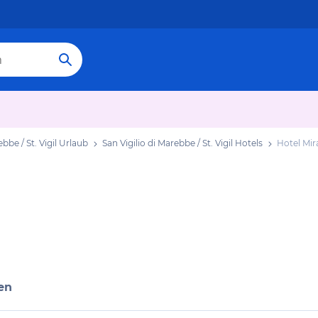
ebbe / St. Vigil Urlaub
San Vigilio di Marebbe / St. Vigil Hotels
Hotel Mir
en