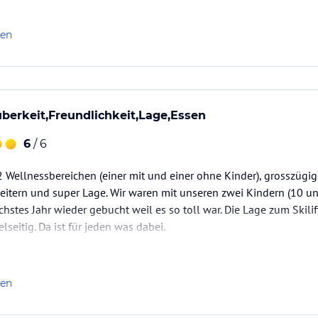
derspielraum ist vorhanden. Die Getränkepreise sind erfreulich.
amilien sehr beliebt, der Geräuschpegel kann deshalb sehr hoch sei
len
uberkeit,Freundlichkeit,Lage,Essen
6
/ 6
 Wellnessbereichen (einer mit und einer ohne Kinder), grosszügiger
eitern und super Lage. Wir waren mit unseren zwei Kindern (10 u
hstes Jahr wieder gebucht weil es so toll war. Die Lage zum Skilif
elseitig. Da ist für jeden was dabei.
mit der Bar ist sehr freundlich gestaltet, so dass man sich direk
len