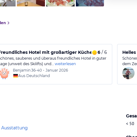
den
Freundliches Hotel mit großartiger Küche und schönen Zim
6
/ 6
Helles
Schönes, sauberes und überaus freundliches Hotel in guter
Schönes
Lage (unweit des Skilifts) und…
weiterlesen
dem Ze
Benjamin
36-40
•
Januar 2026
Aus Deutschland
Gesa
< 50
 Ausstattung