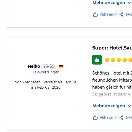
Mehr anzeigen
Bar, Schikeller, Kin
Das Hotel ist bei F
Hilfreich
Tei
Wer etwas Ruhe…
Super: Hotel,Sa
Heiko
(
46-50
)
2
Bewertungen
Schönes Hotel mit 2
freundlichen Mitarb
Vor 5 Monaten • Verreist als Familie
haben gleich für näc
im Februar 2026
Skigebiet ist sehr vi
Der Eingangsbereit 
Mehr anzeigen
fühlt…
Hilfreich
Tei