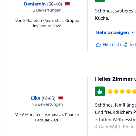
Benjamin
(
36-40
)
Natürlich bieten wir auch eine kostenlosen Wireless Internetanschluss
Schönes, sauberes u
2
Bewertungen
Küche.
Vor 6 Monaten • Verreist als Gruppe
Hinweis:
Allgemeine und unverbindliche Hoteliers-/Veranstalter-/K
im Januar 2026
Gewähr und ohne Prüfung durch HolidayCheck. Bitte lies vor der B
Mehr anzeigen
jeweiligen Veranstalters.
Hilfreich
Tei
Helles Zimmer 
Elke
(
61-65
)
Schönes, familiär 
176
Bewertungen
und freundlichem P
Vor 6 Monaten • Verreist als Paar im
2 tollen Wellnessb
Februar 2026
4 GangWahl- Menu m
werden.