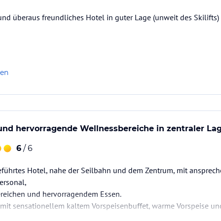
 an.
nd überaus freundliches Hotel in guter Lage (unweit des Skilifts
ataloginformationen. Alle Angaben ohne
uchung die verbindlichen
Angebotsdetails
des
len
und hervorragende Wellnessbereiche in zentraler La
6
/ 6
geführtes Hotel, nahe der Seilbahn und dem Zentrum, mit anspre
ersonal,
ereichen und hervorragendem Essen.
it sensationellem kaltem Vorspeisenbuffet, warme Vorspeise u