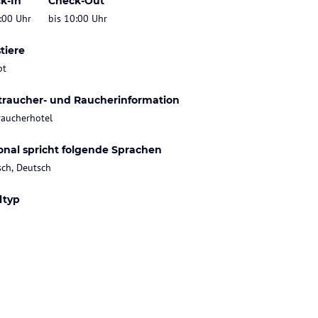
k-In
Check-Out
:00 Uhr
bis 10:00 Uhr
tiere
bt
traucher- und Raucherinformation
raucherhotel
onal spricht folgende Sprachen
sch, Deutsch
ltyp