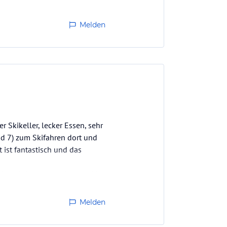
n, vor allem im Restaurant.
Melden
 Skikeller, lecker Essen, sehr
nd 7) zum Skifahren dort und
t ist fantastisch und das
t beim reinkommen schon wohl
Melden