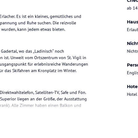
Chec
ab 14
Erlacher. Es ist ein kleines, gemütliches und
Haus
spannung und Ruhe suchen. Die reizvolle
 wurden, kann jedem etwas bieten.
Erlau
Nich
 Gadertal, wo das „Ladinisch“ noch
Nicht
 ist. Unweit vom Ortszentrum von St. Vigil in
er Ausgangspunkt für erlebnisreiche Wanderungen
Pers
r das Skifahren am Kronplatz im Winter.
Engli
Hote
rektwahltelefon, Satelliten-TV, Safe und Fön.
Hotel
uperior liegen an der Größe, der Ausstattung
rank). Alle Zimmer haben einen Balkon und
en und internationalen Genüsse unseres