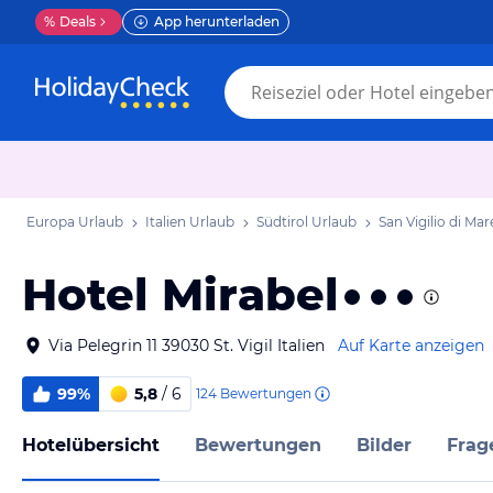
%
Deals
App herunterladen
Europa Urlaub
Italien Urlaub
Südtirol Urlaub
San Vigilio di Mar
Hotel Mirabel
Via Pelegrin 11 39030 St. Vigil Italien
Auf Karte anzeigen
99%
5,8
/ 6
124
Bewertungen
Hotelübersicht
Bewertungen
Bilder
Frag