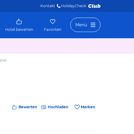
Kontakt
HolidayCheck 
Menü
Hotel bewerten
Favoriten
abel
Bewerten
Hochladen
Merken