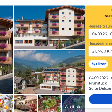
Nur 
Reisezeitrau
04.09.26 - 
Reiseteilneh
2 Erw, 0 Kin
vom Hotelier, Juli 2013
Filter
04.09.2026 -
Frühstück
Suite Deluxe
vom Hotelier, Juli 2013
Alle Bilder
(
65
)