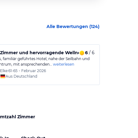
Alle Bewertungen (
124
)
mern
 Zimmer und hervorragende Wellnessbereiche in zentraler L
6
/ 6
Super: Hote
, familiär geführtes Hotel, nahe der Seilbahn und
Schönes Hotel 
ntrum, mit ansprechenden…
weiterlesen
einer ohne Kin
Elke
61-65
•
Februar 2026
Heiko
Aus Deutschland
Aus
mtzahl Zimmer