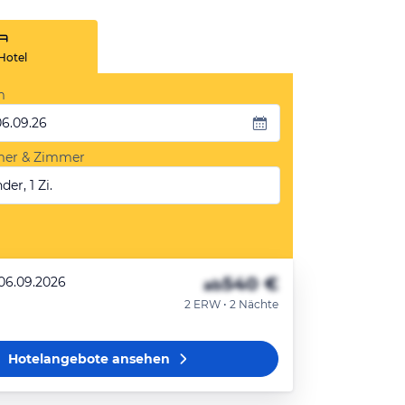
Hotel
m
06.09.26
mer & Zimmer
der, 1 Zi.
540 €
 06.09.2026
ab
2 ERW • 2 Nächte
Hotelangebote
ansehen