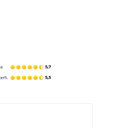
ie
5,7
terh.
5,5