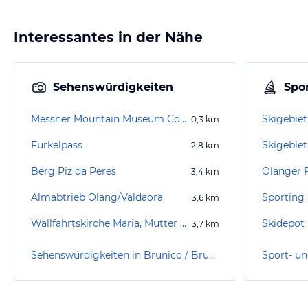
Interessantes in der Nähe
Sehenswürdigkeiten
Spor
Messner Mountain Museum Corones
Skigebiet
0,3
km
Furkelpass
2,8
km
Berg Piz da Peres
Olanger F
3,4
km
Almabtrieb Olang/Valdaora
Sporting 
3,6
km
Wallfahrtskirche Maria, Mutter vom Guten Rat
Skidepot
3,7
km
Sehenswürdigkeiten in Brunico / Bruneck