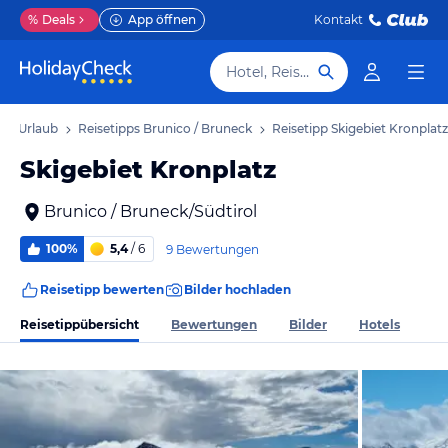
%
Deals
App öffnen
Kontakt
Hotel, Reiseziel
eck Urlaub
Reisetipps Brunico / Bruneck
Reisetipp Skigebiet Kronplatz
Skigebiet Kronplatz
Brunico / Bruneck/Südtirol
100%
5,4
/ 6
9 Bewertungen
Reisetipp bewerten
Bilder hochladen
Reisetippübersicht
Bewertungen
Bilder
Hotels