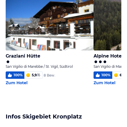
Graziani Hütte
Alpine Hotel 
San Vigilio di Marebbe / St. Vigil, Südtirol
San Vigilio di Marebb
100
%
5,9
/
6
100
%
6,0
/
8 Bew.
Zum Hotel
Zum Hotel
Infos Skigebiet Kronplatz