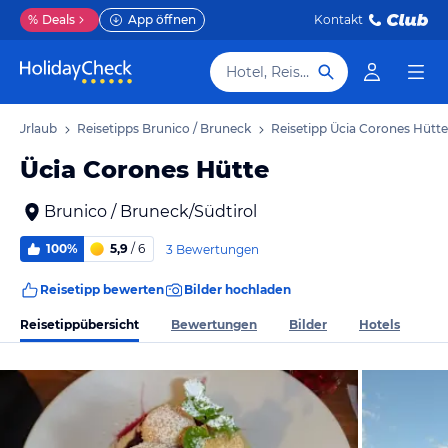
%
Deals
App öffnen
Kontakt
Hotel, Reiseziel
ck Urlaub
Reisetipps Brunico / Bruneck
Reisetipp Ücia Corones Hütte
Ücia Corones Hütte
Brunico / Bruneck/Südtirol
100%
5,9
/ 6
3 Bewertungen
Reisetipp bewerten
Bilder hochladen
Reisetippübersicht
Bewertungen
Bilder
Hotels