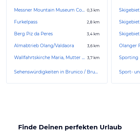
Messner Mountain Museum Corones
Skigebiet
0,3
km
Furkelpass
Skigebiet
2,8
km
Berg Piz da Peres
3,4
km
Almabtrieb Olang/Valdaora
Olanger F
3,6
km
Wallfahrtskirche Maria, Mutter vom Guten Rat
Sporting 
3,7
km
Sehenswürdigkeiten in Brunico / Bruneck
Finde Deinen perfekten Urlaub