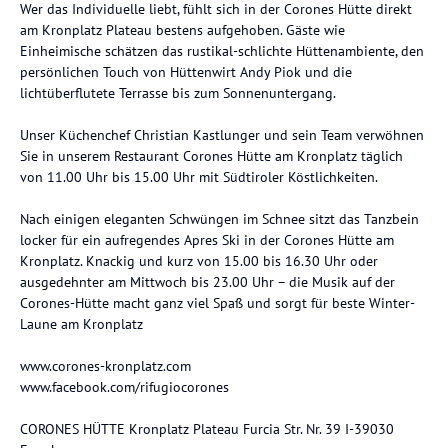
Wer das Individuelle liebt, fühlt sich in der Corones Hütte direkt
am Kronplatz Plateau bestens aufgehoben. Gäste wie
Einheimische schätzen das rustikal-schlichte Hüttenambiente, den
persönlichen Touch von Hüttenwirt Andy Piok und die
lichtüberflutete Terrasse bis zum Sonnenuntergang.
Unser Küchenchef Christian Kastlunger und sein Team verwöhnen
Sie in unserem Restaurant Corones Hütte am Kronplatz täglich
von 11.00 Uhr bis 15.00 Uhr mit Südtiroler Köstlichkeiten.
Nach einigen eleganten Schwüngen im Schnee sitzt das Tanzbein
locker für ein aufregendes Apres Ski in der Corones Hütte am
Kronplatz. Knackig und kurz von 15.00 bis 16.30 Uhr oder
ausgedehnter am Mittwoch bis 23.00 Uhr – die Musik auf der
Corones-Hütte macht ganz viel Spaß und sorgt für beste Winter-
Laune am Kronplatz
www.corones-kronplatz.com
www.facebook.com/rifugiocorones
CORONES HÜTTE Kronplatz Plateau Furcia Str. Nr. 39 I-39030