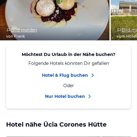
Bild melden
Bild m
von Frank
vom Hotel
Möchtest Du Urlaub in der Nähe buchen?
Folgende Hotels könnten Dir gefallen
Hotel & Flug buchen
Oder
Nur Hotel buchen
Hotel nähe Ücia Corones Hütte