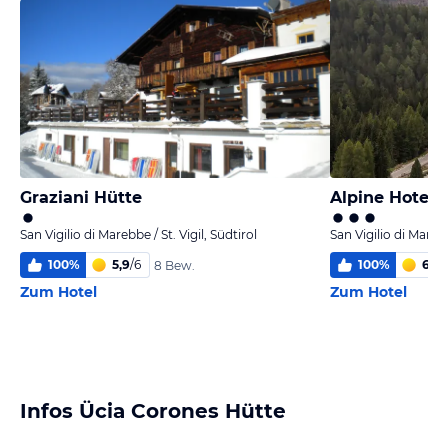
Graziani Hütte
Alpine Hotel 
San Vigilio di Marebbe / St. Vigil, Südtirol
San Vigilio di Marebb
100
%
5,9
/
6
100
%
6,0
/
8 Bew.
Zum Hotel
Zum Hotel
Infos Ücia Corones Hütte