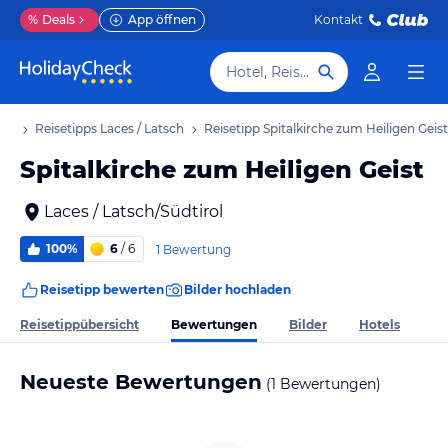
%
Deals
App öffnen
Kontakt
Hotel, Reiseziel
aub
Reisetipps Laces / Latsch
Reisetipp Spitalkirche zum Heiligen Geist
Spitalkirche zum Heiligen Geist
Laces / Latsch/Südtirol
100%
6
/ 6
1 Bewertung
Reisetipp bewerten
Bilder hochladen
Bewertungen
Reisetippübersicht
Bilder
Hotels
Neueste Bewertungen
(1 Bewertungen)