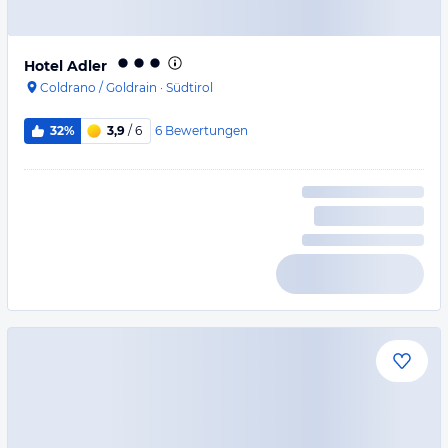
Hotel Adler
Coldrano / Goldrain
·
Südtirol
6
Bewertungen
32%
3,9
/ 6