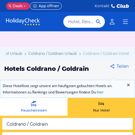
%
Deals
App öffnen
Kontakt
Hotel, Reiseziel
dtirol Urlaub
Coldrano / Goldrain Urlaub
Coldrano / Goldrain Hotels
Teilen
Hotels Coldrano / Goldrain
Diese Hotelliste zeigt unsere am häufigsten gebuchten Hotels an.
Informationen zu Rankings und Bewertungen findest Du
hier
Pauschalreisen
Nur Hotel
Coldrano / Goldrain