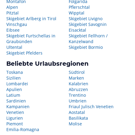
Montafon
Folgarida
Alpen
Pflerschtal
Pitztal
Wipptal
Skigebiet Arlberg in Tirol
Skigebiet Livigno
Vinschgau
Skigebiet Savognin
Eibsee
Eisacktal
Skigebiet Furtschellas in
Skigebiet Fellhorn /
Graubünden
Kanzelwand
Ultental
Skigebiet Bormio
Skigebiet Pfelders
Beliebte Urlaubsregionen
Toskana
Südtirol
Sizilien
Marken
Lombardei
Kalabrien
Apulien
Abruzzen
Latium
Trentino
Sardinien
Umbrien
Kampanien
Friaul Julisch Venetien
Venetien
Aostatal
Ligurien
Basilikata
Piemont
Molise
Emilia-Romagna