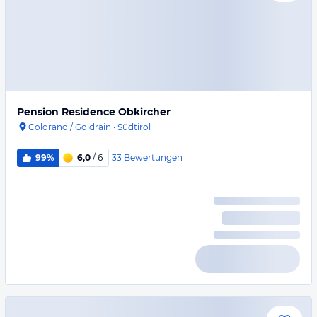
Pension Residence Obkircher
Coldrano / Goldrain
·
Südtirol
33
Bewertungen
99%
6,0
/ 6