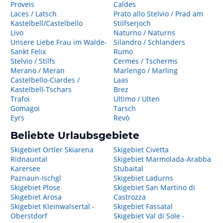
Proveis
Caldes
Laces / Latsch
Prato allo Stelvio / Prad am
Kastelbell/Castelbello
Stilfserjoch
Livo
Naturno / Naturns
Unsere Liebe Frau im Walde-
Silandro / Schlanders
Sankt Felix
Rumo
Stelvio / Stilfs
Cermes / Tscherms
Merano / Meran
Marlengo / Marling
Castelbello-Ciardes /
Laas
Kastelbell-Tschars
Brez
Trafoi
Ultimo / Ulten
Gomagoi
Tarsch
Eyrs
Revò
Beliebte Urlaubsgebiete
Skigebiet Ortler Skiarena
Skigebiet Civetta
Ridnauntal
Skigebiet Marmolada-Arabba
Karersee
Stubaital
Paznaun-Ischgl
Skigebiet Ladurns
Skigebiet Plose
Skigebiet San Martino di
Skigebiet Arosa
Castrozza
Skigebiet Kleinwalsertal -
Skigebiet Fassatal
Oberstdorf
Skigebiet Val di Sole -