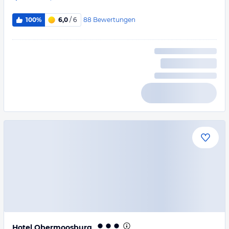
88
Bewertungen
100%
6,0
/ 6
Hotel Obermoosburg