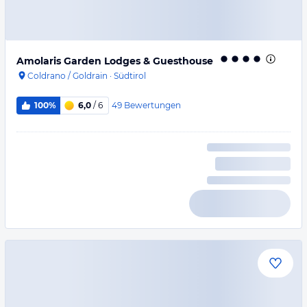
Amolaris Garden Lodges & Guesthouse
Coldrano / Goldrain
·
Südtirol
49
Bewertungen
100%
6,0
/ 6