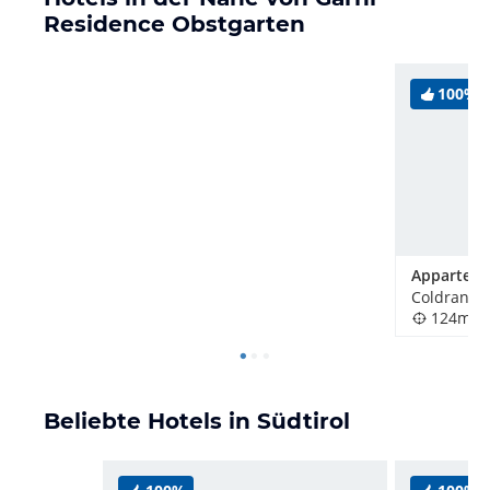
Residence Obstgarten
100%
Coldrano / 
124m
Beliebte Hotels in Südtirol