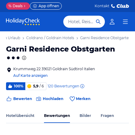
%
Deals
App öffnen
Kontakt
Hotel, Reiseziel
rain Urlaub
Coldrano / Goldrain Hotels
Garni Residence Obstgarten
Garni Residence Obstgarten
Krummweg 22 39021 Goldrain Südtirol Italien
Auf Karte anzeigen
120
Bewertungen
100%
5,9
/ 6
Bewerten
Hochladen
Merken
Hotelübersicht
Bewertungen
Bilder
Fragen