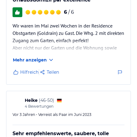
6
/ 6
Wir waren im Mai zwei Wochen in der Residence
Obstgarten (Goldrain) zu Gast. Die Whg. 2 mit direkten
Zugang zum Garten, einfach perfekt!
Aber nicht nur der Garten und die Wohnung sowie
das komplette Umfeld sind perfekt, sondern auch die
Mehr anzeigen
Gastgeber.
Eigentlich brauch man das nicht besonders zu
Hilfreich
Teilen
erwähnen, aber hier kann man zum
Wiederholungstäter werden und man bereut gar nix!
Heike
(
46-50
)
4
Bewertungen
Vor 3 Jahren • Verreist als Paar im Juni 2023
Sehr empfehlenswerte, saubere, tolle