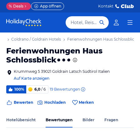
%
Deals
App öffnen
Kontakt
Hotel, Reiseziel
aub
Coldrano / Goldrain Hotels
Ferienwohnungen Haus Schlossblick
Ferienwohnungen Haus
Schlossblick
Krummweg 5 39021 Goldrain Latsch Südtirol Italien
Auf Karte anzeigen
19
Bewertungen
100%
6,0
/ 6
Bewerten
Hochladen
Merken
Hotelübersicht
Bewertungen
Bilder
Fragen