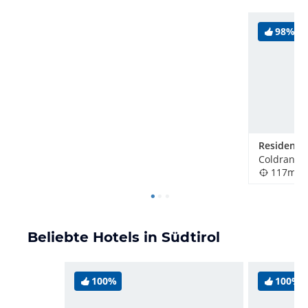
98%
Coldrano / 
117m
Beliebte Hotels in Südtirol
100%
100%