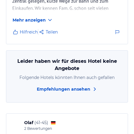
Zentral gelegen, kurze Wege zur Bahn und zum
Einkaufen. Wir kennen Fam. G. schon seit vielen
Jahren und sind bisher noch nie enttäuscht worden.
Mehr anzeigen
Im Gegenteil: Die Freundlichkeit, der Service und
alles was zu einem erholsamen Urlaub dazugehört
Hilfreich
Teilen
ist hier vorhanden. Markus und seine Familie sind
top! Die Grillabende von Gottfried sind natürlich
ebenfalls "Spitze". Vielen Dank dafür. Wir werden
selbstverständlich wiederkommen.
Leider haben wir für dieses Hotel keine
Angebote
Folgende Hotels könnten Ihnen auch gefallen
Empfehlungen ansehen
Olaf
(
41-45
)
2
Bewertungen