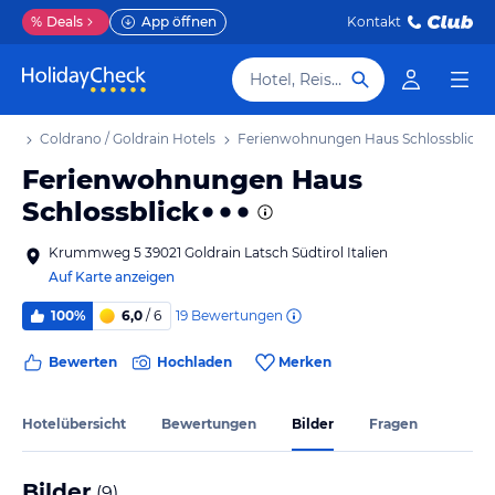
%
Deals
App öffnen
Kontakt
Hotel, Reiseziel
aub
Coldrano / Goldrain Hotels
Ferienwohnungen Haus Schlossblick
Ferienwohnungen Haus
Schlossblick
Krummweg 5 39021 Goldrain Latsch Südtirol Italien
Auf Karte anzeigen
19
Bewertungen
100%
6,0
/ 6
Bewerten
Hochladen
Merken
Hotelübersicht
Bewertungen
Bilder
Fragen
Bilder
(
9
)