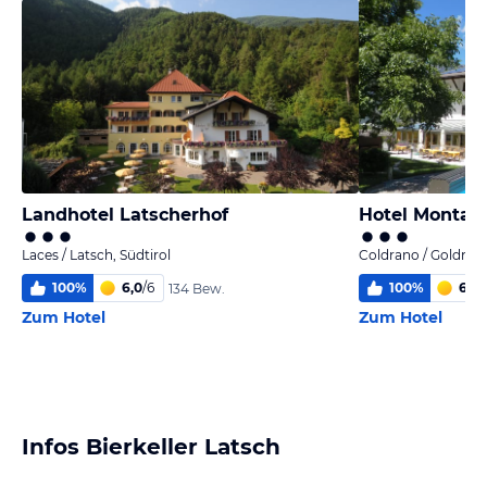
Landhotel Latscherhof
Hotel Montan
Laces / Latsch, Südtirol
Coldrano / Goldrain,
100
%
6,0
/
6
100
%
6,0
/
134 Bew.
Zum Hotel
Zum Hotel
Infos Bierkeller Latsch