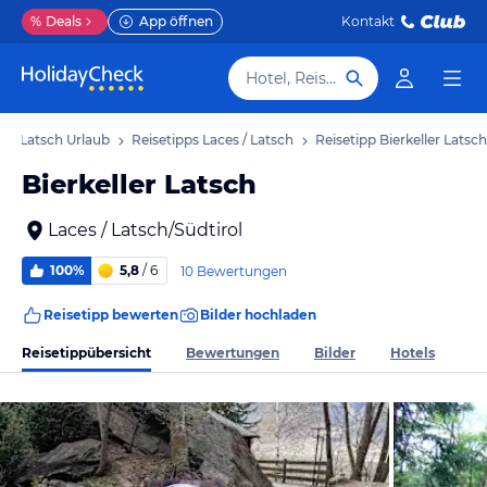
%
Deals
App öffnen
Kontakt
Hotel, Reiseziel
s / Latsch Urlaub
Reisetipps Laces / Latsch
Reisetipp Bierkeller Latsch
Bierkeller Latsch
Laces / Latsch/Südtirol
100%
5,8
/ 6
10 Bewertungen
Reisetipp bewerten
Bilder hochladen
Reisetippübersicht
Bewertungen
Bilder
Hotels