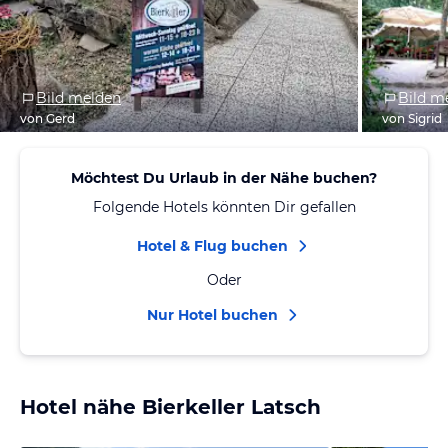
Bild melden
Bild m
von Gerd
von Sigrid
Möchtest Du Urlaub in der Nähe buchen?
Folgende Hotels könnten Dir gefallen
Hotel & Flug buchen
Oder
Nur Hotel buchen
Hotel nähe Bierkeller Latsch