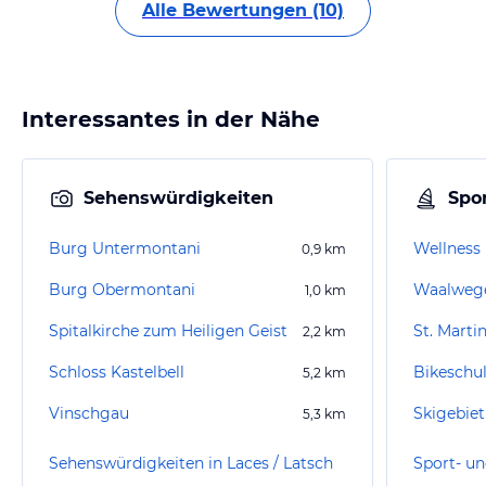
Alle Bewertungen (10)
Interessantes in der Nähe
Sehenswürdigkeiten
Spor
Burg Untermontani
Wellness 
0,9
km
Burg Obermontani
Waalweg
1,0
km
Spitalkirche zum Heiligen Geist
St. Marti
2,2
km
Schloss Kastelbell
Bikeschu
5,2
km
Vinschgau
Skigebi
5,3
km
Sehenswürdigkeiten in Laces / Latsch