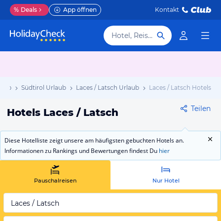
%
Deals
App öffnen
Kontakt
Hotel, Reiseziel
laub
Südtirol Urlaub
Laces / Latsch Urlaub
Laces / Latsch Hotels
Teilen
Hotels Laces / Latsch
Diese Hotelliste zeigt unsere am häufigsten gebuchten Hotels an.
Informationen zu Rankings und Bewertungen findest Du
hier
Pauschalreisen
Nur Hotel
Laces / Latsch