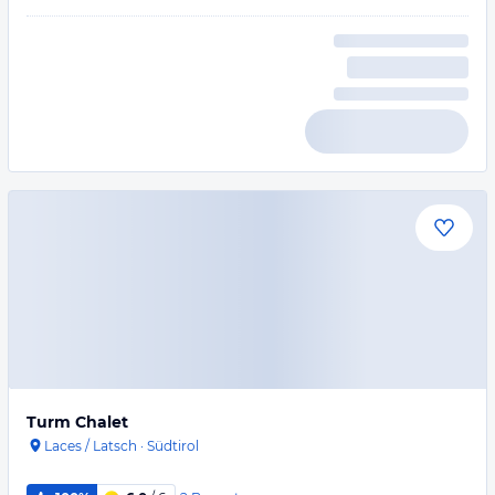
Turm Chalet
Laces / Latsch
·
Südtirol