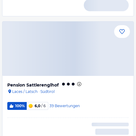
Pension Sattlerenglhof
Laces / Latsch
·
Südtirol
39
Bewertungen
100%
6,0
/ 6