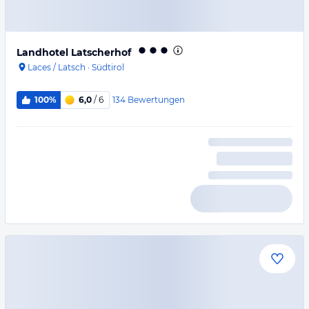
Landhotel Latscherhof
Laces / Latsch
·
Südtirol
134
Bewertungen
100%
6,0
/ 6