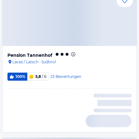
Pension Tannenhof
Laces / Latsch
·
Südtirol
23
Bewertungen
100%
5,8
/ 6