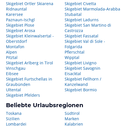
Skigebiet Ortler Skiarena
Skigebiet Civetta
Ridnauntal
Skigebiet Marmolada-Arabba
Karersee
Stubaital
Paznaun-Ischgl
Skigebiet Ladurns
Skigebiet Plose
Skigebiet San Martino di
Skigebiet Arosa
Castrozza
Skigebiet Kleinwalsertal -
Skigebiet Fassatal
Oberstdorf
Skigebiet Val di Sole -
Montafon
Folgarida
Alpen
Pflerschtal
Pitztal
Wipptal
Skigebiet Arlberg in Tirol
Skigebiet Livigno
Vinschgau
Skigebiet Savognin
Eibsee
Eisacktal
Skigebiet Furtschellas in
Skigebiet Fellhorn /
Graubünden
Kanzelwand
Ultental
Skigebiet Bormio
Skigebiet Pfelders
Beliebte Urlaubsregionen
Toskana
Südtirol
Sizilien
Marken
Lombardei
Kalabrien