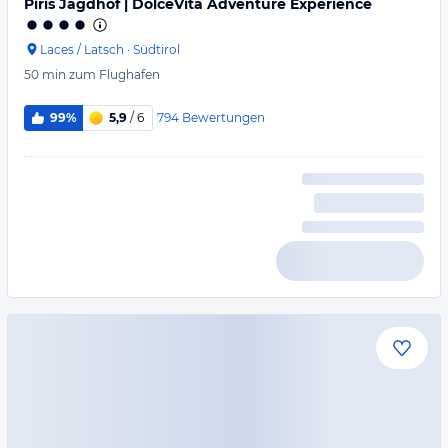
Piris Jagdhof | DolceVita Adventure Experience
Laces / Latsch
·
Südtirol
50 min
zum Flughafen
794
Bewertungen
99%
5,9
/ 6