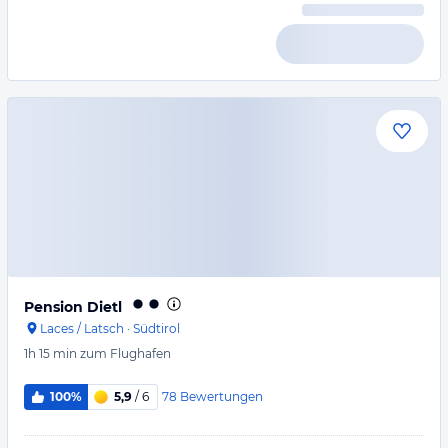
Pension Dietl
Laces / Latsch
·
Südtirol
1h 15 min
zum Flughafen
78
Bewertungen
100%
5,9
/ 6