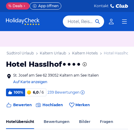
%
Deals
App öffnen
Kontakt
Hotel, Reiseziel
b
Südtirol Urlaub
Kaltern Urlaub
Kaltern Hotels
Hotel Hasslhof
Hotel Hasslhof
St. Josef am See 62 39052 Kaltern am See Italien
Auf Karte anzeigen
239
Bewertungen
100%
6,0
/ 6
Bewerten
Hochladen
Merken
Hotelübersicht
Bewertungen
Bilder
Fragen