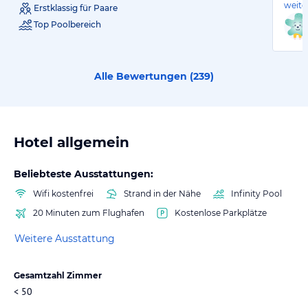
weite
Erstklassig für Paare
Top Poolbereich
Alle Bewertungen (
239
)
Hotel allgemein
Beliebteste Ausstattungen:
Wifi kostenfrei
Strand in der Nähe
Infinity Pool
20 Minuten zum Flughafen
Kostenlose Parkplätze
Weitere Ausstattung
Gesamtzahl Zimmer
< 50