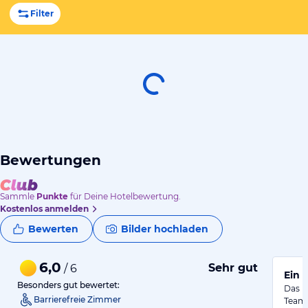
Filter
Bewertungen
Sammle
Punkte
für Deine Hotelbewertung.
Kostenlos anmelden
Bewerten
Bilder hochladen
6,0
Sehr gut
/ 6
Ein 
Besonders gut bewertet:
Das i
Barrierefreie Zimmer
Team 