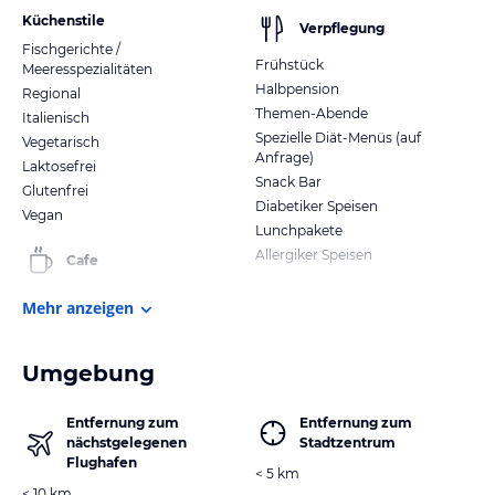
Küchenstile
Verpflegung
Fischgerichte /
Frühstück
Meeresspezialitäten
Halbpension
Regional
Themen-Abende
Italienisch
Spezielle Diät-Menüs (auf
Vegetarisch
Anfrage)
Laktosefrei
Snack Bar
Glutenfrei
Diabetiker Speisen
Vegan
Lunchpakete
Allergiker Speisen
Cafe
Mehr anzeigen
Umgebung
Entfernung zum
Entfernung zum
nächstgelegenen
Stadtzentrum
Flughafen
< 5 km
< 10 km