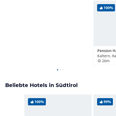
100%
Pension H
Kaltern, It
26m
Beliebte Hotels in Südtirol
100%
99%