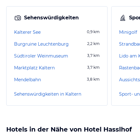
Sehenswürdigkeiten
Spor
Kalterer See
0,9
km
Minigolf
Burgruine Leuchtenburg
2,2
km
Strandba
Südtiroler Weinmuseum
3,7
km
Lido am K
Marktplatz Kaltern
3,7
km
Rastenb
Mendelbahn
3,8
km
Aussicht
Sehenswürdigkeiten in Kaltern
Sport- un
Hotels in der Nähe von Hotel Hasslhof