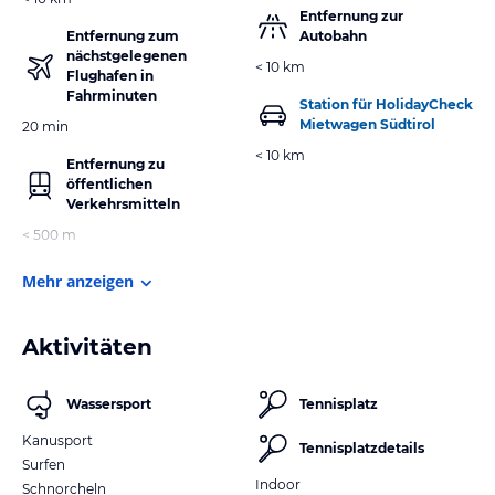
Entfernung zur
Entfernung zum
Autobahn
nächstgelegenen
< 10 km
Flughafen in
Fahrminuten
Station für HolidayCheck
Mietwagen Südtirol
20 min
< 10 km
Entfernung zu
öffentlichen
Verkehrsmitteln
< 500 m
Mehr anzeigen
Aktivitäten
Wassersport
Tennisplatz
Kanusport
Tennisplatzdetails
Surfen
Indoor
Schnorcheln