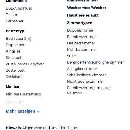
Ankleidezimmer
Multimedia
Weckservice/Wecker
DSL-Anschluss
Telefon
Haustiere erlaubt
Fernseher
Zimmertypen
Doppelzimmer
Bettentyp
Familienzimmer
Bett (über 2m)
Dreibettzimmer
Doppelbett
Mehrbettzimmer
Kingsize
Suite
Stockbett
Behindertenfreundliche Zimmer
Zustellbares Babybett
Allergikerzimmer
Zustellbett
Schallisolierte Zimmer
Schlafsofa
Nichtraucherzimmer
Minibar
Familienzimmer mit zwei
Räumen
Minibarausstattung
Mit Alkohol
Mehr anzeigen
Hinweis:
Allgemeine und unverbindliche