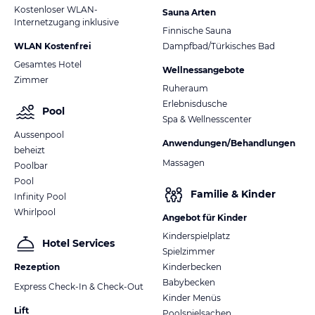
Kostenloser WLAN-
Sauna Arten
Internetzugang inklusive
Finnische Sauna
WLAN Kostenfrei
Dampfbad/Türkisches Bad
Gesamtes Hotel
Wellnessangebote
Zimmer
Ruheraum
Erlebnisdusche
Pool
Spa & Wellnesscenter
Aussenpool
Anwendungen/Behandlungen
beheizt
Massagen
Poolbar
Pool
Familie & Kinder
Infinity Pool
Whirlpool
Angebot für Kinder
Kinderspielplatz
Hotel Services
Spielzimmer
Rezeption
Kinderbecken
Babybecken
Express Check-In & Check-Out
Kinder Menüs
Lift
Poolspielsachen