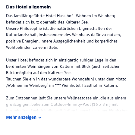
Das Hotel allgemein
Das familiär geführte Hotel Hasslhof - Wohnen im Weinberg
befindet sich kurz oberhalb des Kalterer See.
Unsere Philosophie ist: die natürlichen Eigenschaften der
Kulturlandschaft, insbesondere des Weinbaus dafür zu nutzen,
positive Energien, innere Ausgeglichenheit und körperliches
Wohlbefinden zu vermitteln.
Unser Hotel befindet sich in einzigartig ruhiger Lage in den
berühmten Weinhängen von Kaltern mit Blick (auch seitlicher
Blick möglich) auf den Kalterer See.
Tauchen Sie ein in das wunderbare Wohngefühl unter dem Motto
„Wohnen im Weinberg“ im **** Weinhotel Hasslhof in Kaltern.
Zum Entspannen lädt Sie unsere Wellnessoase ein, die aus einem
großzügigen, beheizten Outdoor-Infinity-Pool (16 x 8 m) mit
traumhaftem Seeblick, die weitläufige Liegewiese, einer Finnischen
Saune mit Seeblick und Dampfbad, dem Whirlpool im Freien und
Mehr anzeigen
einem Ruheraum besteht.