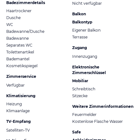
Badezimmerdetails
Nicht verfügbar
Haartrockner
Balkon
Dusche
Balkontyp
WC
Eigener Balkon
Badewanne/Dusche
Terrasse
Badewanne
Separates WC
Zugang
Toilettenartikel
Innenzugang
Bademantel
Kosmetikspiegel
Elektronische
Zimmerschlüssel
Zimmerservice
Mobiliar
Verfügbar
Schreibtisch
Klimatisierung
Sitzecke
Heizung
Weitere Zimmerinformationen
Klimaanlage
Feuermelder
TV-Empfang
Kostenlose Flasche Wasser
Satelliten-TV
Safe