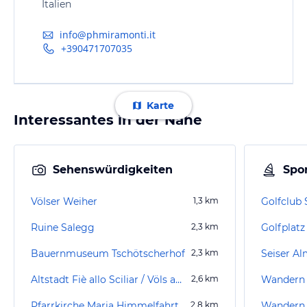
Italien
info@phmiramonti.it
+390471707035
Karte
Interessantes in der Nähe
Sehenswürdigkeiten
Spor
Völser Weiher
1,3
km
Golfclub S
Ruine Salegg
2,3
km
Golfplatz
Bauernmuseum Tschötscherhof
2,3
km
Seiser A
Altstadt Fiè allo Sciliar / Völs am Schlern
2,6
km
Wandern 
Pfarrkirche Maria Himmelfahrt
2,8
km
Wandern 