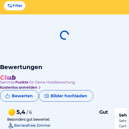
Filter
Bewertungen
Sammle
Punkte
für Deine Hotelbewertung.
Kostenlos anmelden
Bewerten
Bilder hochladen
5,4
Gut
/ 6
Sehr
Besonders gut bewertet:
Sehr 
Barrierefreie Zimmer
Garte