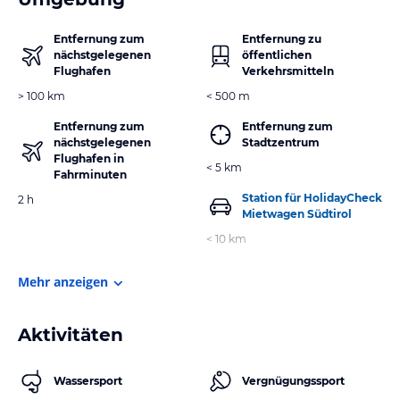
Entfernung zum
Entfernung zu
nächstgelegenen
öffentlichen
Flughafen
Verkehrsmitteln
> 100 km
< 500 m
Entfernung zum
Entfernung zum
nächstgelegenen
Stadtzentrum
Flughafen in
< 5 km
Fahrminuten
Station für HolidayCheck
2 h
Mietwagen Südtirol
< 10 km
Mehr anzeigen
Aktivitäten
Wassersport
Vergnügungssport