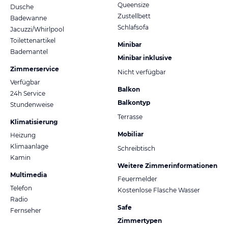
Queensize
Dusche
Zustellbett
Badewanne
Schlafsofa
Jacuzzi/Whirlpool
Toilettenartikel
Minibar
Bademantel
Minibar inklusive
Zimmerservice
Nicht verfügbar
Verfügbar
Balkon
24h Service
Balkontyp
Stundenweise
Terrasse
Klimatisierung
Mobiliar
Heizung
Klimaanlage
Schreibtisch
Kamin
Weitere Zimmerinformationen
Multimedia
Feuermelder
Telefon
Kostenlose Flasche Wasser
Radio
Safe
Fernseher
Zimmertypen