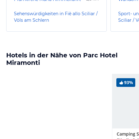
Sehenswürdigkeiten in Fiè allo Sciliar /
Sport- un
Völs am Schlern
Sciliar /
Hotels in der Nähe von Parc Hotel
Miramonti
93%
Camping S