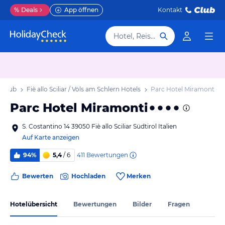
%
Deals
App öffnen
Kontakt
Hotel, Reiseziel
Urlaub
Fiè allo Sciliar / Völs am Schlern Hotels
Parc Hotel Miramonti
Parc Hotel Miramonti
S. Costantino 14 39050 Fiè allo Sciliar Südtirol Italien
Auf Karte anzeigen
411
Bewertungen
94%
5,4
/ 6
Bewerten
Hochladen
Merken
Hotelübersicht
Bewertungen
Bilder
Fragen