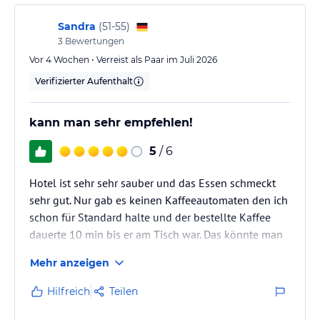
Parkplätze. Sehr gute Ausgangslage für Ausflüge
Sandra
(
51-55
)
3
Bewertungen
Vor 4 Wochen • Verreist als Paar im Juli 2026
Verifizierter Aufenthalt
kann man sehr empfehlen!
5
/ 6
Hotel ist sehr sehr sauber und das Essen schmeckt
sehr gut. Nur gab es keinen Kaffeeautomaten den ich
schon für Standard halte und der bestellte Kaffee
dauerte 10 min bis er am Tisch war. Das könnte man
anders Organisieren! Die gelben Hussen im
Mehr anzeigen
Speisesaal waren schrecklich das ist das einzige was
mir nicht gefallen hat. Die Kellner könnten etwas
Hilfreich
Teilen
mehr lächeln, die haben immer so ernst geschaut.
Ansonstn Top..