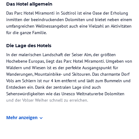
Das Hotel allgemein
Das Parc Hotel Miramonti in Südtirol ist eine Oase der Erholung
inmitten der beeindruckenden Dolomiten und bietet neben einem
umfangreichen Wellnessangebot auch eine Vielzahl an Aktivitäten
für die ganze Familie.
Die Lage des Hotels
In der malerischen Landschaft der Seiser Alm, der größten
Hochebene Europas, liegt das Parc Hotel Miramonti. Umgeben von
Wäldern und Wiesen ist es der perfekte Ausgangspunkt für
Wanderungen, Mountainbike- und Skitouren. Das charmante Dorf
Völs am Schlern ist nur 4 km entfernt und lädt zum Bummeln und
Entdecken ein. Dank der zentralen Lage sind auch
Sehenswürdigkeiten wie das Unesco Weltnaturerbe Dolomiten
und der Völser Weiher schnell zu erreichen.
Zimmer / Unterbringung im Hotel
Mehr anzeigen
Die 89 komfortablen und geräumigen Zimmer des Parc Hotel
Miramonti sind mit Sat-TV, Safe und WLAN ausgestattet. Je nach
Zimmerkategorie erwarten Sie zusätzlich eine Sitzecke, ein