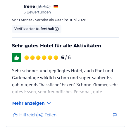
Irene
(
56-60
)
Hinweis:
Verfasst von HolidayCheck mit Hilfe von KI. Alle
5
Bewertungen
Angaben ohne Gewähr. Bitte lies vor der Buchung die
Vor 1 Monat • Verreist als Paar im Juni 2026
verbindlichen
Angebotsdetails
des jeweiligen Veranstalters.
Verifizierter Aufenthalt
Sehr gutes Hotel für alle Aktivitäten
6
/ 6
Sehr schönes und gepflegtes Hotel, auch Pool und
Gartenanlage wirklich schön und super-sauber. Es
gab nirgends "hässliche" Ecken". Schöne Zimmer, sehr
gutes Essen, sehr freundliches Personal, gute
Ausstattung. Wenn es jetzt noch Klima-Anlage
Mehr anzeigen
gegeben hätte im Zimmer (es hatte leider draussen
38 Grad) wäre es absolut perfekt. Aber solche sehr
Hilfreich
Teilen
heissen Tage gibt es ja nur wenige. Gute
Busanbindung, wenn gewünscht. Ausreichend