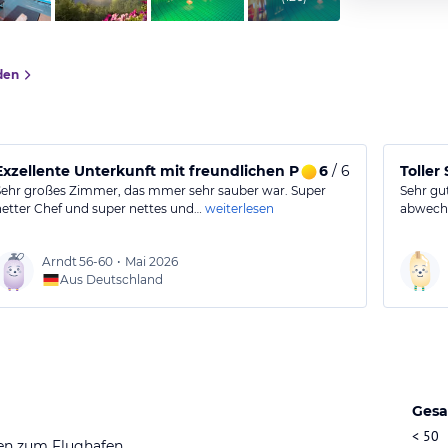
den
Exzellente Unterkunft mit freundlichen Personal, sehr gut
6
/ 6
Toller
Sehr großes Zimmer, das mmer sehr sauber war. Super
Sehr gu
netter Chef und super nettes und…
weiterlesen
abwechs
Arndt
56-60
•
Mai 2026
Aus Deutschland
Gesa
< 50
en zum Flughafen