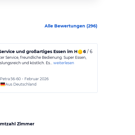
Alle Bewertungen (
296
)
er Küche uns sauberen, geräumigen Zimmern.
 Service und großartiges Essen im Hotel
6
/ 6
Essen höchs
ter Service, freundliche Bedienung. Super Essen,
Wir waren heue
lungsreich und köstlich. Es…
weiterlesen
war immer vorz
Petra
56-60
•
Februar 2026
Erwin
Aus Deutschland
Aus
mtzahl Zimmer