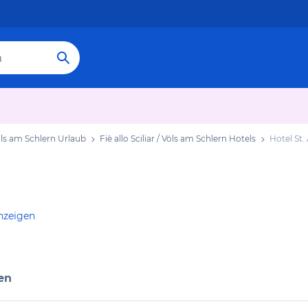
 Völs am Schlern Urlaub
Fiè allo Sciliar / Völs am Schlern Hotels
Hotel St.
nzeigen
en