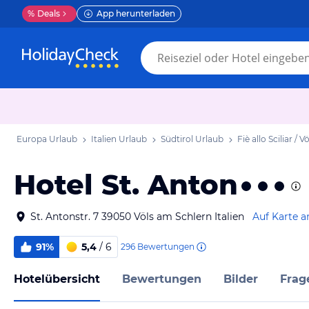
%
Deals
App herunterladen
Europa Urlaub
Italien Urlaub
Südtirol Urlaub
Fiè allo Sciliar /
Hotel St. Anton
St. Antonstr. 7 39050 Völs am Schlern Italien
Auf Karte a
91%
5,4
/ 6
296
Bewertungen
Hotelübersicht
Bewertungen
Bilder
Frag