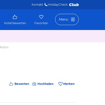
Kontakt
HolidayCheck 
Menü
Hotel bewerten
Favoriten
 Anton
Bewerten
Hochladen
Merken