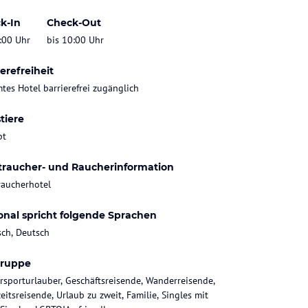
k-In
Check-Out
:00 Uhr
bis 10:00 Uhr
erefreiheit
tes Hotel barrierefrei zugänglich
tiere
bt
traucher- und Raucherinformation
raucherhotel
onal spricht folgende Sprachen
sch, Deutsch
gruppe
rsporturlauber, Geschäftsreisende, Wanderreisende,
eitsreisende, Urlaub zu zweit, Familie, Singles mit