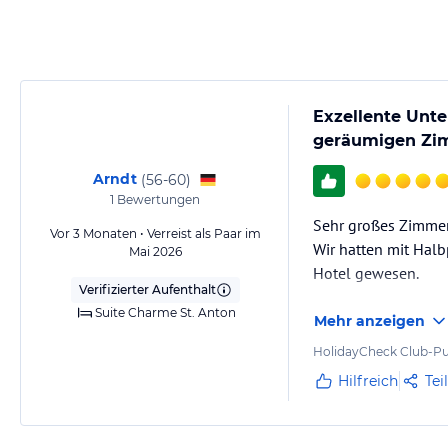
Mit grosszügigen Räumen, warmen Farben und bis ins Detail abgesti
geschaffen, in dem Sie sich wie zu Hause fühlen... - dürfen - sollen - w
Jeder von uns ist individuell, verschieden, einfach anders. Aber in ein
unermüdlich für eine kompromisslose Qualität für den Gast ein.
Exzellente Unte
Hinweis:
Allgemeine und unverbindliche Hoteliers-/Veranstalter-/K
geräumigen Zi
Gewähr und ohne Prüfung durch HolidayCheck. Bitte lies vor der B
jeweiligen Veranstalters.
Arndt
(
56-60
)
1
Bewertungen
Sehr großes Zimmer
Vor 3 Monaten • Verreist als Paar im
Wir hatten mit Halb
Mai 2026
Hotel gewesen.
Verifizierter Aufenthalt
Suite Charme St. Anton
Mehr anzeigen
HolidayCheck Club-Pu
Hilfreich
Tei