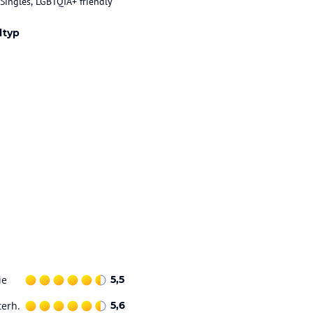
 Singles, LGBTQIA+ friendly
ltyp
ie
5,5
terh.
5,6