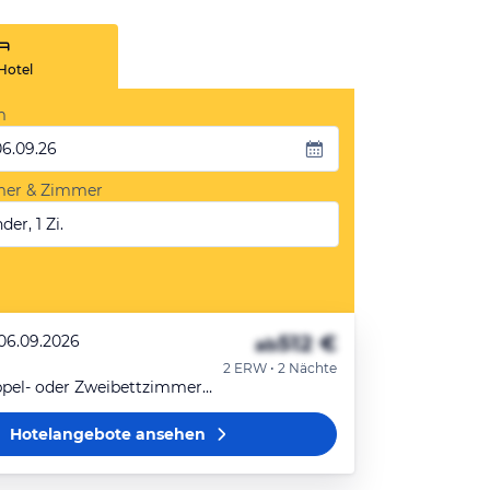
Hotel
m
06.09.26
mer & Zimmer
der, 1 Zi.
512 €
 06.09.2026
ab
2 ERW • 2 Nächte
Superior Doppel- oder Zweibettzimmer mit Bergblick
Hotelangebote
ansehen