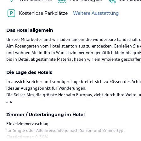
Kostenlose Parkplätze
Weitere Ausstattung
Das Hotel allgemein
Unsere Mitarbeiter und wir laden Sie ein die wunderbare Landschaft 
Alm-Rosengarten vom Hotel st.anton aus zu entdecken. Genießen Sie
und wohnen Sie in Ihrem Wunschzimmer von gemütlich klein bis groß
bis in Detail abgestimmte Material haben wir ein Ambiente geschaffen
Die Lage des Hotels
In aussichtsreicher und sonniger Lage breitet sich zu Füssen des Schl
idealer Ausgangspunkt für Wanderungen.
Die Seiser Alm, die grösste Hochalm Europas, zieht durch ihre Weite u
an.
Zimmer / Unterbringung im Hotel
Einzelzimmerzuschlag
für Single oder Alleinreisende je nach Saison und Zimmertyp:
Classiczimmer: 0-30%