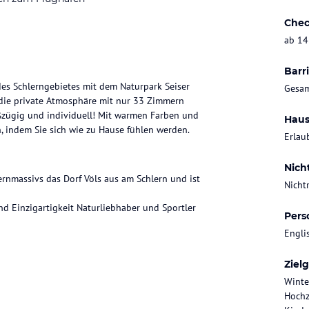
Chec
ab 14
Barri
des Schlerngebietes mit dem Naturpark Seiser
Gesam
 die private Atmosphäre mit nur 33 Zimmern
zügig und individuell! Mit warmen Farben und
Haus
, indem Sie sich wie zu Hause fühlen werden.
Erlau
Nich
ernmassivs das Dorf Völs aus am Schlern und ist
Nicht
nd Einzigartigkeit Naturliebhaber und Sportler
Pers
Engli
Ziel
Winte
Hochz