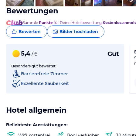
Bewertungen
Sammle
Punkte
für Deine Hotelbewertung.
Kostenlos anmel
Bewerten
Bilder hochladen
5,4
Gut
/ 6
Besonders gut bewertet:
Barrierefreie Zimmer
Exzellente Sauberkeit
Hotel allgemein
Beliebteste Ausstattungen:
Wifi kostenfrei
Pool verfügbar
30 Minut