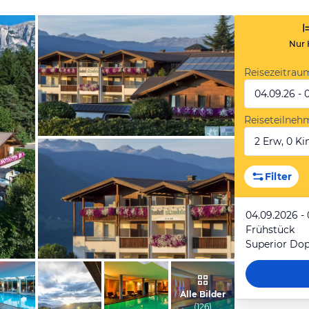
Nur 
Reisezeitrau
04.09.26 - 
Reiseteilneh
2 Erw, 0 Kin
vom Hotelier, November 2015
Filter
04.09.2026 -
Frühstück
vom Hotelier, November 2015
Alle Bilder
(
126
)