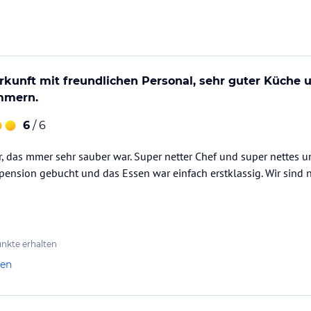
mmten Materialien haben wir ein Ambiente
erden.
em sind wir uns einig: wir setzen uns
rkunft mit freundlichen Personal, sehr guter Küche 
ataloginformationen. Alle Angaben ohne
mmern.
uchung die verbindlichen
Angebotsdetails
des
6
/ 6
, das mmer sehr sauber war. Super netter Chef und super nettes
pension gebucht und das Essen war einfach erstklassig. Wir sind n
nkte erhalten
len