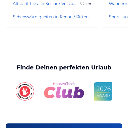
Altstadt Fiè allo Sciliar / Völs am Schlern
Wandern 
3,2
km
Sehenswürdigkeiten in Renon / Ritten
Finde Deinen perfekten Urlaub