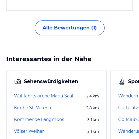
Alle Bewertungen (1)
Interessantes in der Nähe
Sehenswürdigkeiten
Spor
Wallfahrtskirche Maria Saal
Wandern 
2,4
km
Kirche St. Verena
Golfplatz
2,8
km
Kommende Lengmoos
Golfclub S
3,1
km
Völser Weiher
Wanderun
3,1
km