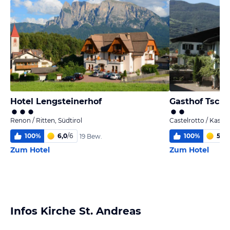
Hotel Lengsteinerhof
Gasthof Tschö
Renon / Ritten, Südtirol
Castelrotto / Kastel
100
%
6,0
/
6
100
%
5,9
/
19 Bew.
Zum Hotel
Zum Hotel
Infos Kirche St. Andreas