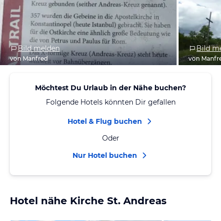
Bild melden
Bild m
von Manfred
von Manfr
Möchtest Du Urlaub in der Nähe buchen?
Folgende Hotels könnten Dir gefallen
Hotel & Flug buchen
Oder
Nur Hotel buchen
Hotel nähe Kirche St. Andreas