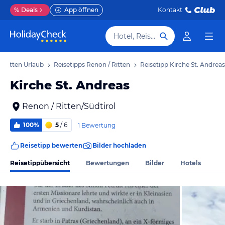
%
Deals
App öffnen
Kontakt
Hotel, Reiseziel
/ Ritten Urlaub
Reisetipps Renon / Ritten
Reisetipp Kirche St. Andreas
Kirche St. Andreas
Renon / Ritten/Südtirol
100%
5
/ 6
1 Bewertung
Reisetipp bewerten
Bilder hochladen
Reisetippübersicht
Bewertungen
Bilder
Hotels