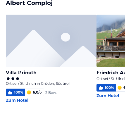
Albert Comploj
Villa Prinoth
Friedrich Aug
Ortisei / St. Ulrich 
Ortisei / St. Ulrich in Gröden, Südtirol
100
%
6,0
/
100
%
6,0
/
6
2 Bew.
Zum Hotel
Zum Hotel