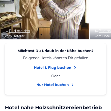
Bild melden
Bild m
vom Hotelier
vom Hotel
Möchtest Du Urlaub in der Nähe buchen?
Folgende Hotels könnten Dir gefallen
Hotel & Flug buchen
Oder
Nur Hotel buchen
Hotel nähe Holzschnitzereienbetrieb