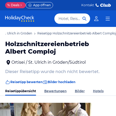
%
Deals
App öffnen
Kontakt
Hotel, Reiseziel
 / St. Ulrich in Gröden
Reisetipp Holzschnitzereienbetrieb Albert Comploj
Holzschnitzereienbetrieb
Albert Comploj
Ortisei / St. Ulrich in Gröden/Südtirol
Dieser Reisetipp wurde noch nicht bewertet.
Reisetipp bewerten
Bilder hochladen
Reisetippübersicht
Bewertungen
Bilder
Hotels