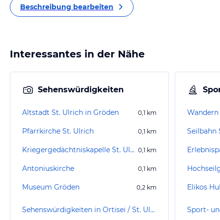
Beschreibung bearbeiten
Interessantes in der Nähe
Sehenswürdigkeiten
Spor
Altstadt St. Ulrich in Gröden
Wandern S
0,1
km
Pfarrkirche St. Ulrich
Seilbahn
0,1
km
Kriegergedächtniskapelle St. Ulrich
Erlebnisp
0,1
km
Antoniuskirche
Hochseil
0,1
km
Museum Gröden
Elikos Hu
0,2
km
Sehenswürdigkeiten in Ortisei / St. Ulrich in Gröden