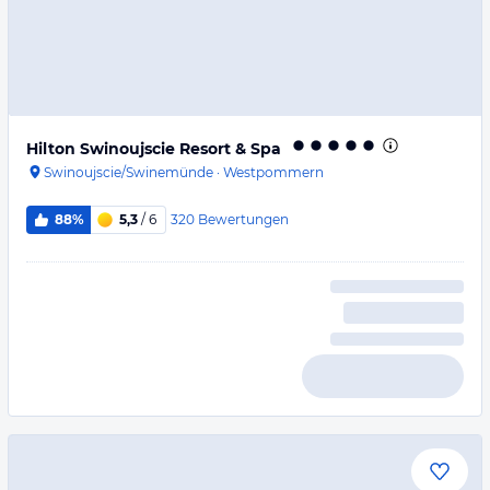
Hilton Swinoujscie Resort & Spa
Swinoujscie/Swinemünde
·
Westpommern
320
Bewertungen
88%
5,3
/ 6