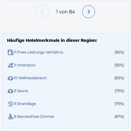
1
von
84
Häufige Hotelmerkmale in dieser Region:
11 Preis-Leistungs-Verhältnis
(92%)
11 Innenpool
(92%)
10 Wellnessbereich
(83%)
9 Sauna
(75%)
9 Strandlage
(75%)
8 Barrierefreie Zimmer
(67%)