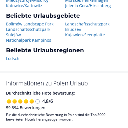
Miedzyzdroje/Misdroy
Morskie/Henkenhagen
Katowice/Kattowitz
Jelenia Gora/Hirschberg
Beliebte Urlaubsgebiete
Bolimów Landscape Park
Landschaftsschutzpark
Landschaftsschutzpark
Brudzeń
Sulejów
Kujawien-Seenplatte
Nationalpark Kampinos
Beliebte Urlaubsregionen
Lodsch
Informationen zu
Polen
Urlaub
Durchschnittliche Hotelbewertung:
4,8
/
6
59.894
Bewertungen
Für die durchschnittliche Bewertung in Polen sind die Top 3000
bewerteten Hotels herangezogen worden.