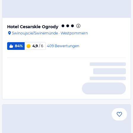
Hotel Cesarskie Ogrody
Swinoujscie/Swinemünde
·
Westpommern
409
Bewertungen
84%
4,9
/ 6