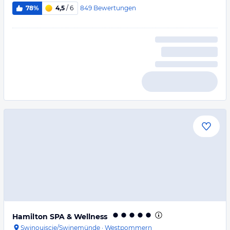
849
Bewertungen
78%
4,5
/ 6
Hamilton SPA & Wellness
Swinoujscie/Swinemünde
·
Westpommern