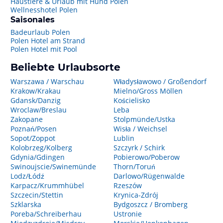
Haustiere & Urlaub mit Hund Polen
Wellnesshotel Polen
Saisonales
Badeurlaub Polen
Polen Hotel am Strand
Polen Hotel mit Pool
Beliebte Urlaubsorte
Warszawa / Warschau
Władysławowo / Großendorf
Krakow/Krakau
Mielno/Gross Möllen
Gdansk/Danzig
Kościelisko
Wroclaw/Breslau
Leba
Zakopane
Stolpmünde/Ustka
Poznań/Posen
Wisła / Weichsel
Sopot/Zoppot
Lublin
Kolobrzeg/Kolberg
Szczyrk / Schirk
Gdynia/Gdingen
Pobierowo/Poberow
Swinoujscie/Swinemünde
Thorn/Toruń
Lodz/Łódź
Darlowo/Rügenwalde
Karpacz/Krummhübel
Rzeszów
Szczecin/Stettin
Krynica-Zdrój
Szklarska
Bydgoszcz / Bromberg
Poreba/Schreiberhau
Ustronie