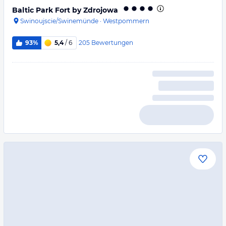
Baltic Park Fort by Zdrojowa
Swinoujscie/Swinemünde
·
Westpommern
205
Bewertungen
93%
5,4
/ 6