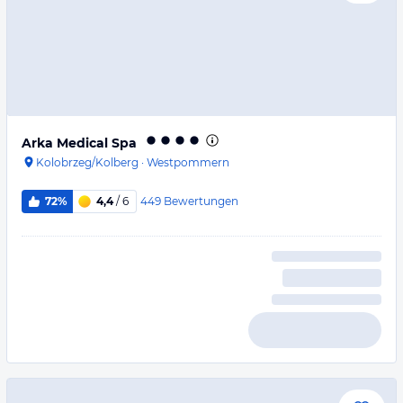
Arka Medical Spa
Kolobrzeg/Kolberg
·
Westpommern
449
Bewertungen
72%
4,4
/ 6