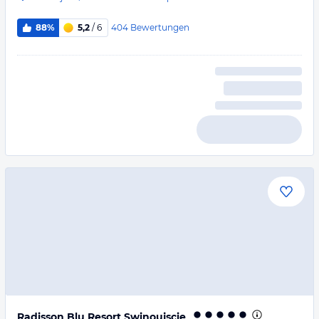
404
Bewertungen
88%
5,2
/ 6
Radisson Blu Resort Swinoujscie