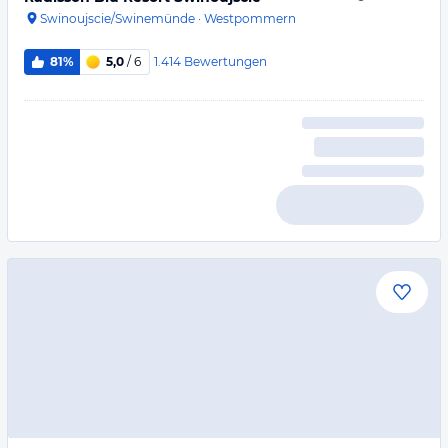
Swinoujscie/Swinemünde
·
Westpommern
1.414
Bewertungen
81%
5,0
/ 6