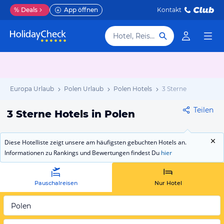
%
Deals
App öffnen
Kontakt
Hotel, Reiseziel
Europa Urlaub
Polen Urlaub
Polen Hotels
3 Sterne
Teilen
3 Sterne Hotels in Polen
Diese Hotelliste zeigt unsere am häufigsten gebuchten Hotels an.
Informationen zu Rankings und Bewertungen findest Du
hier
Pauschalreisen
Nur Hotel
Polen