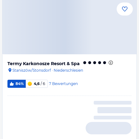
Termy Karkonosze Resort & Spa
Staniszów/Stonsdorf
·
Niederschlesien
7
Bewertungen
84%
4,6
/ 6