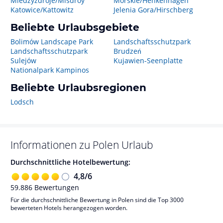
Miedzyzdroje/Misdroy
Morskie/Henkenhagen
Katowice/Kattowitz
Jelenia Gora/Hirschberg
Beliebte Urlaubsgebiete
Bolimów Landscape Park
Landschaftsschutzpark
Landschaftsschutzpark
Brudzeń
Sulejów
Kujawien-Seenplatte
Nationalpark Kampinos
Beliebte Urlaubsregionen
Lodsch
Informationen zu
Polen
Urlaub
Durchschnittliche Hotelbewertung:
4,8
/
6
59.886
Bewertungen
Für die durchschnittliche Bewertung in Polen sind die Top 3000
bewerteten Hotels herangezogen worden.