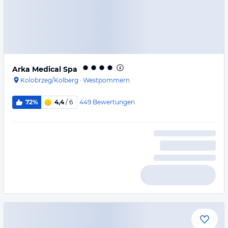
Arka Medical Spa
Kolobrzeg/Kolberg
·
Westpommern
449
Bewertungen
72%
4,4
/ 6