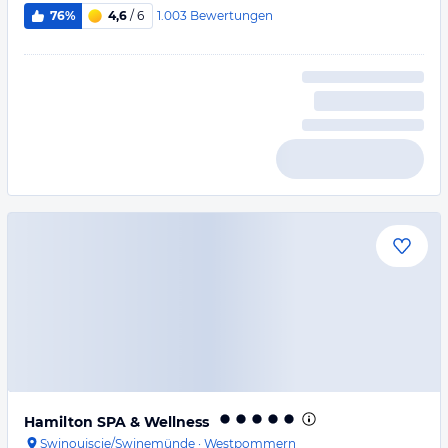
1.003
Bewertungen
76%
4,6
/ 6
Hamilton SPA & Wellness
Swinoujscie/Swinemünde
·
Westpommern