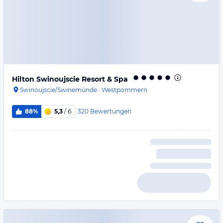
Hilton Swinoujscie Resort & Spa
Swinoujscie/Swinemünde
·
Westpommern
320
Bewertungen
88%
5,3
/ 6