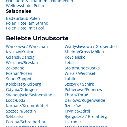
Haustiere & Urlaub mit Hund Polen
Wellnesshotel Polen
Saisonales
Badeurlaub Polen
Polen Hotel am Strand
Polen Hotel mit Pool
Beliebte Urlaubsorte
Warszawa / Warschau
Władysławowo / Großendorf
Krakow/Krakau
Mielno/Gross Möllen
Gdansk/Danzig
Kościelisko
Wroclaw/Breslau
Leba
Zakopane
Stolpmünde/Ustka
Poznań/Posen
Wisła / Weichsel
Sopot/Zoppot
Lublin
Kolobrzeg/Kolberg
Szczyrk / Schirk
Gdynia/Gdingen
Pobierowo/Poberow
Swinoujscie/Swinemünde
Thorn/Toruń
Lodz/Łódź
Darlowo/Rügenwalde
Karpacz/Krummhübel
Rzeszów
Szczecin/Stettin
Krynica-Zdrój
Szklarska
Bydgoszcz / Bromberg
Poreba/Schreiberhau
Ustronie