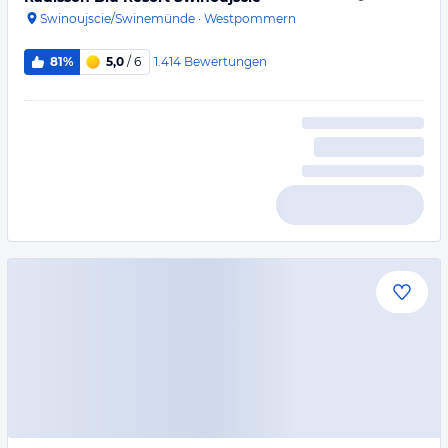
Swinoujscie/Swinemünde
·
Westpommern
1.414
Bewertungen
81%
5,0
/ 6