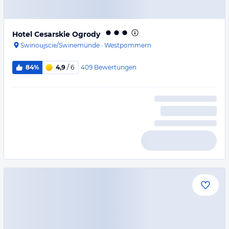
Hotel Cesarskie Ogrody
Swinoujscie/Swinemünde
·
Westpommern
409
Bewertungen
84%
4,9
/ 6