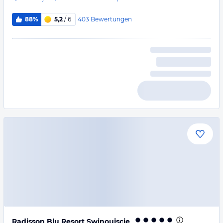
403
Bewertungen
88%
5,2
/ 6
Radisson Blu Resort Swinoujscie