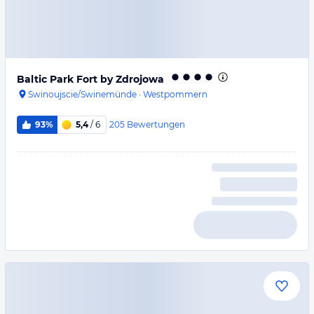
Baltic Park Fort by Zdrojowa
Swinoujscie/Swinemünde
·
Westpommern
205
Bewertungen
93%
5,4
/ 6