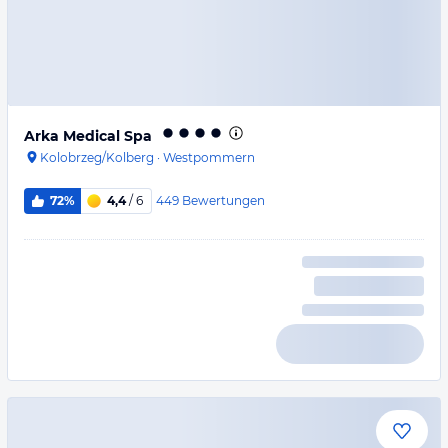
Arka Medical Spa
Kolobrzeg/Kolberg
·
Westpommern
449
Bewertungen
72%
4,4
/ 6