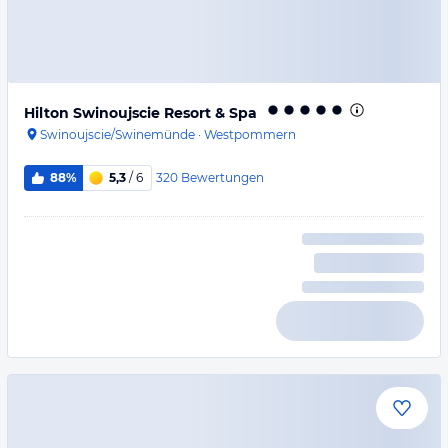
Hilton Swinoujscie Resort & Spa
Swinoujscie/Swinemünde
·
Westpommern
320
Bewertungen
88%
5,3
/ 6