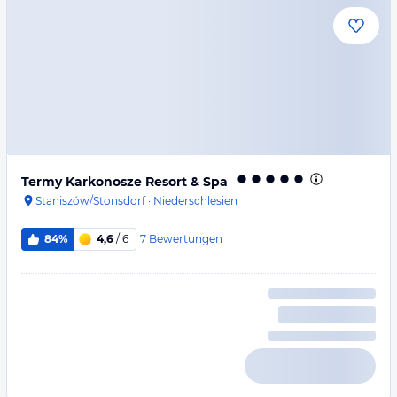
Termy Karkonosze Resort & Spa
Staniszów/Stonsdorf
·
Niederschlesien
7
Bewertungen
84%
4,6
/ 6