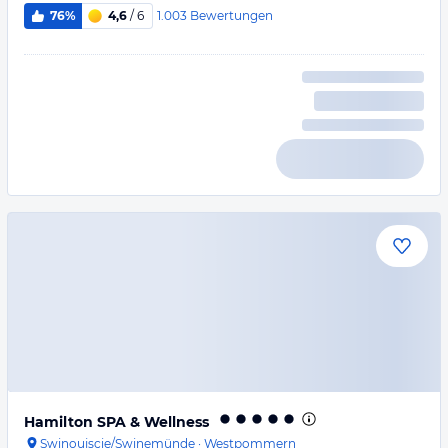
1.003
Bewertungen
76%
4,6
/ 6
Hamilton SPA & Wellness
Swinoujscie/Swinemünde
·
Westpommern