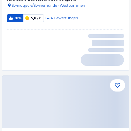
Swinoujscie/Swinemünde
·
Westpommern
1.414
Bewertungen
81%
5,0
/ 6