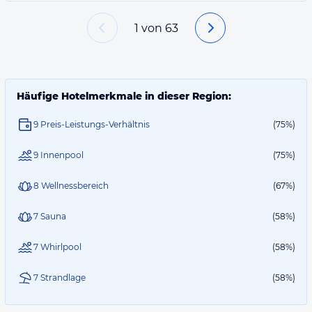
1
von
63
Häufige Hotelmerkmale in dieser Region:
9 Preis-Leistungs-Verhältnis
(75%)
9 Innenpool
(75%)
8 Wellnessbereich
(67%)
7 Sauna
(58%)
7 Whirlpool
(58%)
7 Strandlage
(58%)