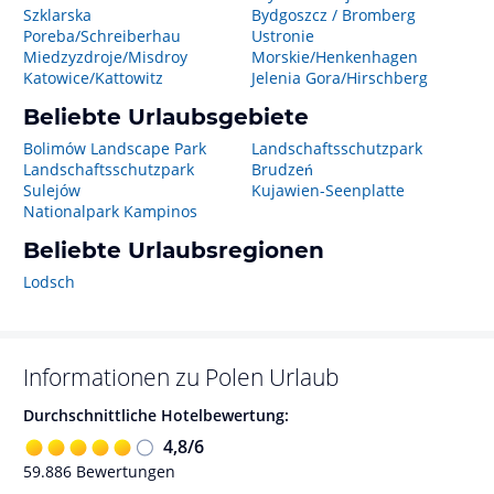
Szklarska
Bydgoszcz / Bromberg
Poreba/Schreiberhau
Ustronie
Miedzyzdroje/Misdroy
Morskie/Henkenhagen
Katowice/Kattowitz
Jelenia Gora/Hirschberg
Beliebte Urlaubsgebiete
Bolimów Landscape Park
Landschaftsschutzpark
Landschaftsschutzpark
Brudzeń
Sulejów
Kujawien-Seenplatte
Nationalpark Kampinos
Beliebte Urlaubsregionen
Lodsch
Informationen zu
Polen
Urlaub
Durchschnittliche Hotelbewertung:
4,8
/
6
59.886
Bewertungen