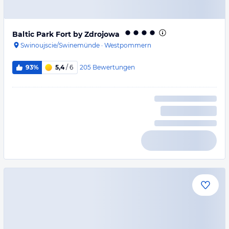
Baltic Park Fort by Zdrojowa
Swinoujscie/Swinemünde
·
Westpommern
205
Bewertungen
93%
5,4
/ 6