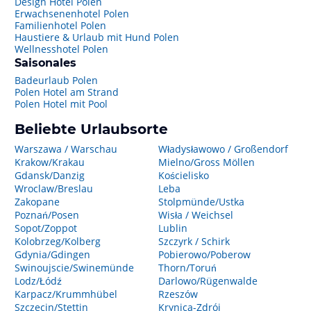
Design Hotel Polen
Erwachsenenhotel Polen
Familienhotel Polen
Haustiere & Urlaub mit Hund Polen
Wellnesshotel Polen
Saisonales
Badeurlaub Polen
Polen Hotel am Strand
Polen Hotel mit Pool
Beliebte Urlaubsorte
Warszawa / Warschau
Władysławowo / Großendorf
Krakow/Krakau
Mielno/Gross Möllen
Gdansk/Danzig
Kościelisko
Wroclaw/Breslau
Leba
Zakopane
Stolpmünde/Ustka
Poznań/Posen
Wisła / Weichsel
Sopot/Zoppot
Lublin
Kolobrzeg/Kolberg
Szczyrk / Schirk
Gdynia/Gdingen
Pobierowo/Poberow
Swinoujscie/Swinemünde
Thorn/Toruń
Lodz/Łódź
Darlowo/Rügenwalde
Karpacz/Krummhübel
Rzeszów
Szczecin/Stettin
Krynica-Zdrój