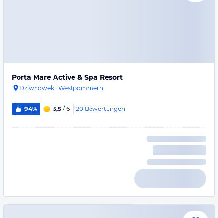
Porta Mare Active & Spa Resort
Dziwnowek
·
Westpommern
20
Bewertungen
94%
5,5
/ 6