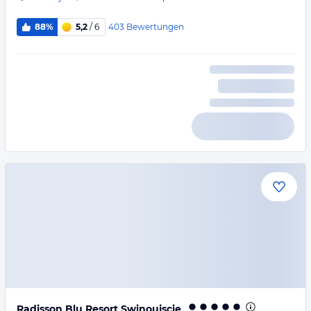
403
Bewertungen
88%
5,2
/ 6
Radisson Blu Resort Swinoujscie