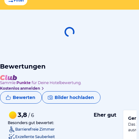
Filter
Bewertungen
Sammle
Punkte
für Deine Hotelbewertung.
Kostenlos anmelden
Bewerten
Bilder hochladen
3,8
Eher gut
/ 6
Gern
Besonders gut bewertet:
Das Z
Barrierefreie Zimmer
ausre
Exzellente Sauberkeit