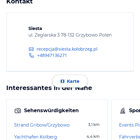
Kontakt
Siesta
ul. Zeglarska 3 78-132 Grzybowo Polen
recepcja@siesta.kolobrzeg.pl
+48947136271
Karte
Interessantes in der Nähe
Sehenswürdigkeiten
Spor
Strand Gribow/Grzybowo
3,1
km
Events P
Yachthafen Kolberg
4,4
km