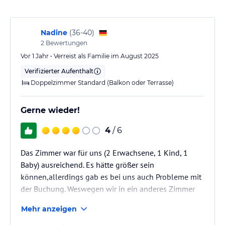
verbindlichen
Angebotsdetails
des jeweiligen Veranstalters.
Nadine
(
36-40
)
2
Bewertungen
Vor 1 Jahr • Verreist als Familie im August 2025
Verifizierter Aufenthalt
Doppelzimmer Standard (Balkon oder Terrasse)
Gerne wieder!
4
/ 6
Das Zimmer war für uns (2 Erwachsene, 1 Kind, 1
Baby) ausreichend. Es hätte größer sein
können,allerdings gab es bei uns auch Probleme mit
der Buchung. Weswegen wir in ein anderes Zimmer
verlegt wurden.
Mehr anzeigen
Für eine Woche war es okay.