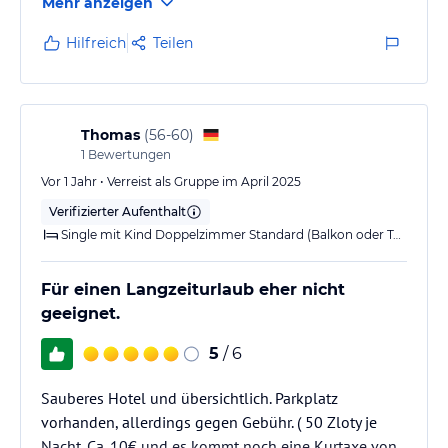
Mehr anzeigen
das an der Rezeption angemerkt hatte, wurde dieses
zügig behoben. Womit auf jeden Fall gepunktet
Hilfreich
Teilen
wurde, war die Terrasse und der direkte zugang zum
Spielplatz. Dies war für unsere Kinder ideal. Zu dem
gab es eine Sauna, leider nur 80°C, ist aber
geschmackssache, und einen Whirlpool.…
Thomas
(
56-60
)
1
Bewertungen
Vor 1 Jahr • Verreist als Gruppe im April 2025
Verifizierter Aufenthalt
Single mit Kind Doppelzimmer Standard (Balkon oder Terrasse)
Für einen Langzeiturlaub eher nicht
geeignet.
5
/ 6
Sauberes Hotel und übersichtlich. Parkplatz
vorhanden, allerdings gegen Gebühr. ( 50 Zloty je
Nacht. Ca. 10€ und es kommt noch eine Kurtaxe von