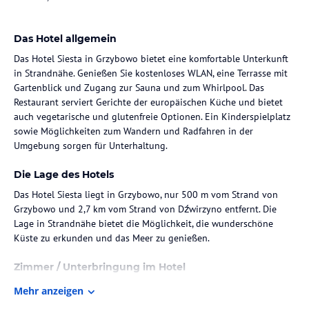
Das Hotel allgemein
Das Hotel Siesta in Grzybowo bietet eine komfortable Unterkunft
in Strandnähe. Genießen Sie kostenloses WLAN, eine Terrasse mit
Gartenblick und Zugang zur Sauna und zum Whirlpool. Das
Restaurant serviert Gerichte der europäischen Küche und bietet
auch vegetarische und glutenfreie Optionen. Ein Kinderspielplatz
sowie Möglichkeiten zum Wandern und Radfahren in der
Umgebung sorgen für Unterhaltung.
Die Lage des Hotels
Das Hotel Siesta liegt in Grzybowo, nur 500 m vom Strand von
Grzybowo und 2,7 km vom Strand von Dźwirzyno entfernt. Die
Lage in Strandnähe bietet die Möglichkeit, die wunderschöne
Küste zu erkunden und das Meer zu genießen.
Zimmer / Unterbringung im Hotel
Die Wohneinheiten im Hotel Siesta sind mit einem Balkon, einem
Mehr anzeigen
Flachbild-TV und einem eigenen Bad mit Dusche ausgestattet. Hier