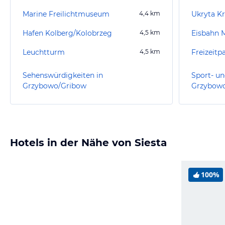
Marine Freilichtmuseum
4,4
km
Ukryta Kr
Hafen Kolberg/Kolobrzeg
4,5
km
Eisbahn 
Leuchtturm
4,5
km
Freizeitp
Sehenswürdigkeiten in
Sport- un
Grzybowo/Gribow
Grzybow
Hotels in der Nähe von Siesta
100%