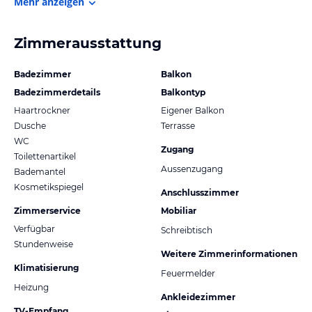
Mehr anzeigen
Zimmerausstattung
Badezimmer
Balkon
Badezimmerdetails
Balkontyp
Haartrockner
Eigener Balkon
Dusche
Terrasse
WC
Zugang
Toilettenartikel
Aussenzugang
Bademantel
Kosmetikspiegel
Anschlusszimmer
Zimmerservice
Mobiliar
Verfügbar
Schreibtisch
Stundenweise
Weitere Zimmerinformationen
Klimatisierung
Feuermelder
Heizung
Ankleidezimmer
TV-Empfang