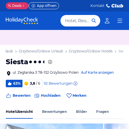
%
Deals
App öffnen
Kontakt
Hotel, Reiseziel
Urlaub
Grzybowo/Gribow Urlaub
Grzybowo/Gribow Hotels
Siesta
Siesta
ul. Zeglarska 3 78-132 Grzybowo Polen
Auf Karte anzeigen
92
Bewertungen
63%
3,8
/ 6
Bewerten
Hochladen
Merken
Hotelübersicht
Bewertungen
Bilder
Fragen