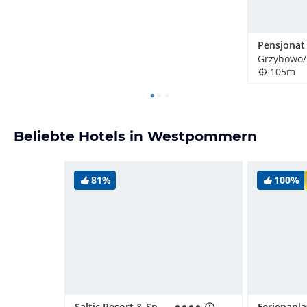
Pensjonat
Grzybowo/
105m
Beliebte Hotels in Westpommern
81%
100%
Saltic Resort & Spa Grzybowo