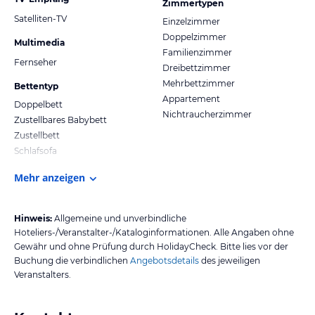
Zimmertypen
Satelliten-TV
Einzelzimmer
Doppelzimmer
Multimedia
Familienzimmer
Fernseher
Dreibettzimmer
Mehrbettzimmer
Bettentyp
Appartement
Doppelbett
Nichtraucherzimmer
Zustellbares Babybett
Zustellbett
Schlafsofa
Mehr anzeigen
Hinweis:
Allgemeine und unverbindliche
Hoteliers-/Veranstalter-/Kataloginformationen. Alle Angaben ohne
Gewähr und ohne Prüfung durch HolidayCheck. Bitte lies vor der
Buchung die verbindlichen
Angebotsdetails
des jeweiligen
Veranstalters.