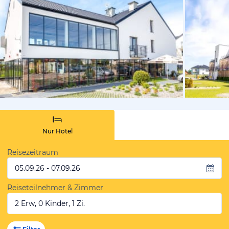
vom Hoteli
Nur Hotel
Reisezeitraum
05.09.26 - 07.09.26
Reiseteilnehmer & Zimmer
2 Erw, 0 Kinder, 1 Zi.