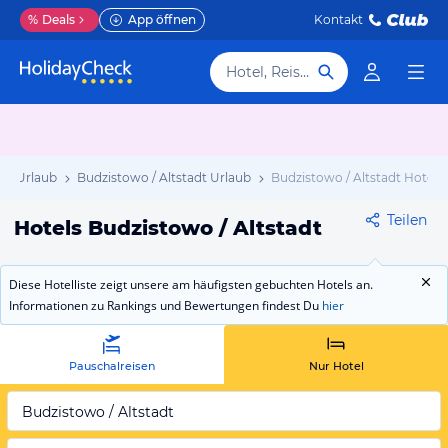
%
Deals
App öffnen
Kontakt
Hotel, Reiseziel
n Urlaub
Budzistowo / Altstadt Urlaub
Budzistowo / Altstadt Hotels
Teilen
Hotels Budzistowo / Altstadt
Diese Hotelliste zeigt unsere am häufigsten gebuchten Hotels an.
Informationen zu Rankings und Bewertungen findest Du
hier
Pauschalreisen
Nur Hotel
Budzistowo / Altstadt