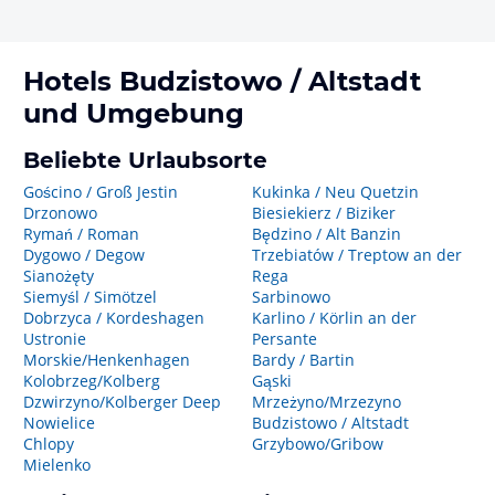
Hotels
Budzistowo / Altstadt
und Umgebung
Beliebte Urlaubsorte
Gościno / Groß Jestin
Kukinka / Neu Quetzin
Drzonowo
Biesiekierz / Biziker
Rymań / Roman
Będzino / Alt Banzin
Dygowo / Degow
Trzebiatów / Treptow an der
Sianożęty
Rega
Siemyśl / Simötzel
Sarbinowo
Dobrzyca / Kordeshagen
Karlino / Körlin an der
Ustronie
Persante
Morskie/Henkenhagen
Bardy / Bartin
Kolobrzeg/Kolberg
Gąski
Dzwirzyno/Kolberger Deep
Mrzeżyno/Mrzezyno
Nowielice
Budzistowo / Altstadt
Chlopy
Grzybowo/Gribow
Mielenko