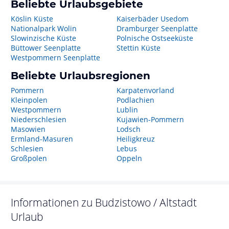
Beliebte Urlaubsgebiete
Köslin Küste
Kaiserbäder Usedom
Nationalpark Wolin
Dramburger Seenplatte
Slowinzische Küste
Polnische Ostseeküste
Büttower Seenplatte
Stettin Küste
Westpommern Seenplatte
Beliebte Urlaubsregionen
Pommern
Karpatenvorland
Kleinpolen
Podlachien
Westpommern
Lublin
Niederschlesien
Kujawien-Pommern
Masowien
Lodsch
Ermland-Masuren
Heiligkreuz
Schlesien
Lebus
Großpolen
Oppeln
Informationen zu
Budzistowo / Altstadt
Urlaub