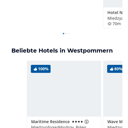
Hotel Naut
Miedzyzdro
70m
Beliebte Hotels in Westpommern
100%
80%
Maritime Residence
Miedzyzdroje/Misdroy, Polen
Miedzyzdro