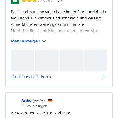
Das Hotel hat eine super Lage in der Stadt und direkt
am Strand. Die Zimmer sind sehr klein und was am
schrecklichsten war es gab nur minimale
Möglichkeiten seine Kleidung auszupacken. Also
ständig Koffer auf und zu. Wir waren nur eine Woche
Mehr anzeigen
da. Wie machen es Urlauber die 14 Tage gebucht
haben???😱
Hilfreich
Teilen
Anke
(
66-70
)
10
Bewertungen
Vor 4 Monaten • Verreist im April 2026