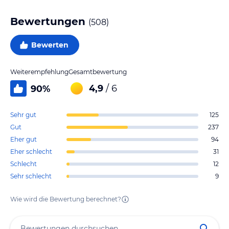
Bewertungen
(
508
)
Bewerten
Weiterempfehlung
Gesamtbewertung
4,9
/ 6
90
%
Sehr gut
125
Gut
237
Eher gut
94
Eher schlecht
31
Schlecht
12
Sehr schlecht
9
Wie wird die Bewertung berechnet?