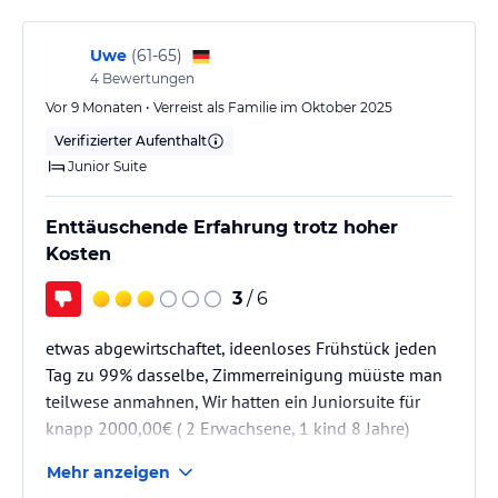
Uwe
(
61-65
)
4
Bewertungen
Vor 9 Monaten • Verreist als Familie im Oktober 2025
Verifizierter Aufenthalt
Junior Suite
Enttäuschende Erfahrung trotz hoher
Kosten
3
/ 6
etwas abgewirtschaftet, ideenloses Frühstück jeden
Tag zu 99% dasselbe, Zimmerreinigung müüste man
teilwese anmahnen, Wir hatten ein Juniorsuite für
knapp 2000,00€ ( 2 Erwachsene, 1 kind 8 Jahre)
direkt neben dem Fahrstuhl, nachts wurde man
Mehr anzeigen
immer wieder von den lauten Fahrgeräuschen