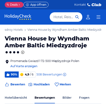
%
Deals
App öffnen
Kontakt
Hotel, Reiseziel
/Misdroy Hotels
Vienna House by Wyndham Amber Baltic Miedzyzdroje
Vienna House by Wyndham
Amber Baltic Miedzyzdroje
Promenada Gwiazd 1 72-500 Międzyzdroje Polen
Auf Karte anzeigen
508
Bewertungen
90%
4,9
/ 6
Bewerten
Hochladen
Merken
Hotelübersicht
Bewertungen
Bilder
Fragen