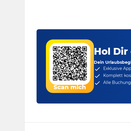
Hol Dir
Dein Urlaubsbegl
Exklusive Ap
Komplett kos
Alle Buchungs
Scan mich