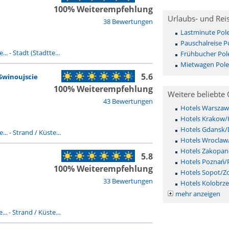
100% Weiterempfehlung
Urlaubs- und Rei
38 Bewertungen
Lastminute Pol
Pauschalreise P
...
-
Stadt (Stadtte...
Frühbucher Pol
Mietwagen Pol
5.6
winoujscie
100% Weiterempfehlung
Weitere beliebte 
43 Bewertungen
Hotels Warszaw
Hotels Krakow/
Hotels Gdansk/
...
-
Strand / Küste...
Hotels Wroclaw
Hotels Zakopan
5.8
Hotels Poznań/
100% Weiterempfehlung
Hotels Sopot/Z
33 Bewertungen
Hotels Kolobrz
mehr anzeigen
...
-
Strand / Küste...