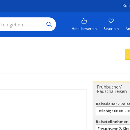
Kon
Hotel bewerten
Favoriten
An
Frühbucher/
Pauschalreisen
Reisedauer / Reis
Beliebig / 08.08. - 
Reiseteilnehmer
Erwachsene
2
, Kin