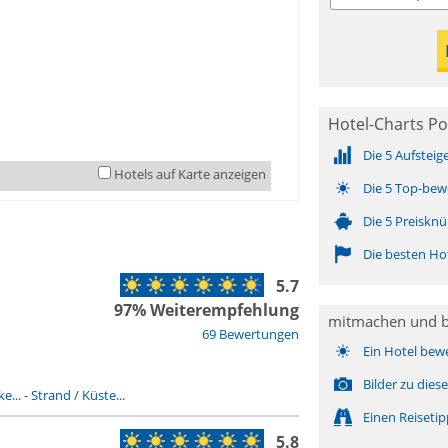
Hotel-Charts Po
Die 5 Aufsteig
Hotels auf Karte anzeigen
Die 5 Top-bew
Die 5 Preisknü
Die besten Ho
5.7
97% Weiterempfehlung
mitmachen und 
69 Bewertungen
Ein Hotel bew
Bilder zu die
e...
-
Strand / Küste...
Einen Reiseti
5.8