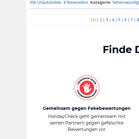
356 Urlaubsbilder
8 Reisevideos
Kategorie:
Sehenswürdigk
[1]
|
2
|
3
|
4
|
5
|
6
|
7
|
8
Finde 
Gemeinsam gegen Fakebewertungen
HolidayCheck geht gemeinsam mit
seinen Partnern gegen gefälschte
Bewertungen vor