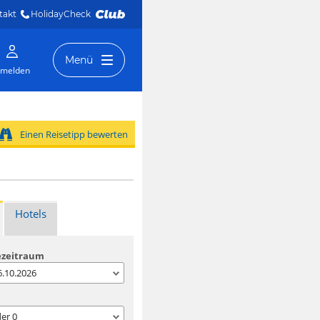
takt
HolidayCheck 
Menü
melden
Einen Reisetipp bewerten
Hotels
ezeitraum
06.10.2026
der
0