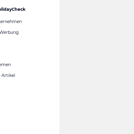
olidayCheck
ternehmen
 Werbung
hemen
 Artikel