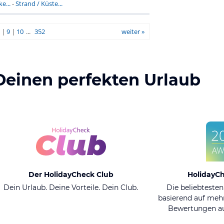
e...
-
Strand / Küste...
|
9
|
10
...
352
weiter »
Deinen perfekten Urlaub
Der HolidayCheck Club
HolidayC
Dein Urlaub. Deine Vorteile. Dein Club.
Die beliebtesten
basierend auf mehr
Bewertungen au