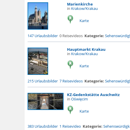
Marienkirche
in
Krakow/Krakau
Karte
147 Urlaubsbilder
0 Reisevideos
Kategorie:
Sehenswürdigk
Hauptmarkt Krakau
in
Krakow/Krakau
Karte
215 Urlaubsbilder
7 Reisevideos
Kategorie:
Sehenswürdigk
KZ-Gedenkstätte Auschwitz
in
Oświęcim
Karte
383 Urlaubsbilder
1 Reisevideo
Kategorie:
Sehenswürdigke