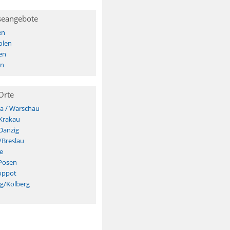
seangebote
en
olen
en
en
Orte
a / Warschau
Krakau
Danzig
/Breslau
e
Posen
oppot
eg/Kolberg