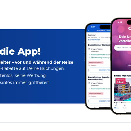
 die App!
eiter – vor und während der Reise
p-Rabatte
auf Deine Buchungen
tenlos,
keine Werbung
infos immer griffbereit