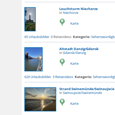
Leuchtturm Niechorze
in
Niechorze
Karte
65 Urlaubsbilder
0 Reisevideos
Kategorie:
Sehenswürdigke
Altstadt Danzig/Gdansk
in
Gdansk/Danzig
Karte
620 Urlaubsbilder
3 Reisevideos
Kategorie:
Sehenswürdigk
Strand Swinemünde/Swinoujscie
in
Swinoujscie/Swinemünde
Karte