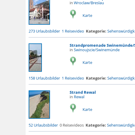
in
Wroclaw/Breslau
Karte
273 Urlaubsbilder
1 Reisevideo
Kategorie:
Sehenswürdigke
Strandpromenade Swinemünde/S
in
Swinoujscie/Swinemünde
Karte
158 Urlaubsbilder
1 Reisevideo
Kategorie:
Sehenswürdigke
Strand Rewal
in
Rewal
Karte
52 Urlaubsbilder
0 Reisevideos
Kategorie:
Sehenswürdigke