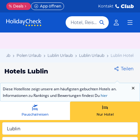
%
Deals
App öffnen
Kontakt
Hotel, Reiseziel
rlaub
Polen Urlaub
Lublin Urlaub
Lublin Urlaub
Lublin Hotels
Teilen
Hotels Lublin
Diese Hotelliste zeigt unsere am häufigsten gebuchten Hotels an.
Informationen zu Rankings und Bewertungen findest Du
hier
Pauschalreisen
Nur Hotel
Lublin