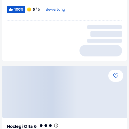
1
Bewertung
100%
5
/ 6
Noclegi Orla 6