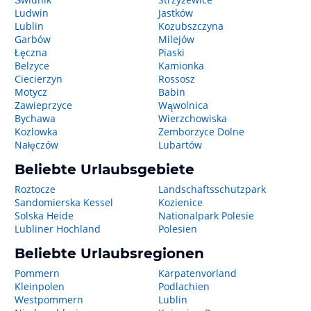
Ludwin
Jastków
Lublin
Kozubszczyna
Garbów
Milejów
Łęczna
Piaski
Belzyce
Kamionka
Ciecierzyn
Rossosz
Motycz
Babin
Zawieprzyce
Wąwolnica
Bychawa
Wierzchowiska
Kozlowka
Zemborzyce Dolne
Nałęczów
Lubartów
Beliebte Urlaubsgebiete
Roztocze
Landschaftsschutzpark
Sandomierska Kessel
Kozienice
Solska Heide
Nationalpark Polesie
Lubliner Hochland
Polesien
Beliebte Urlaubsregionen
Pommern
Karpatenvorland
Kleinpolen
Podlachien
Westpommern
Lublin