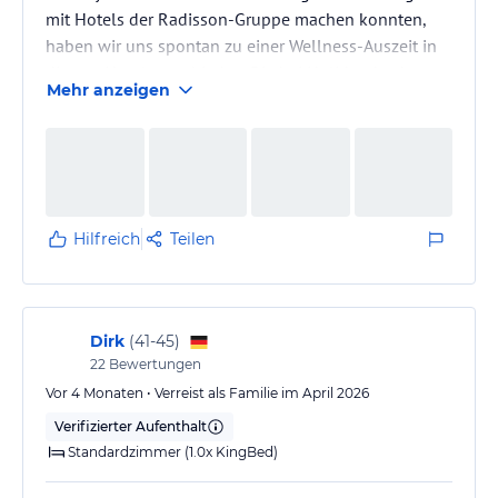
mit Hotels der Radisson-Gruppe machen konnten,
haben wir uns spontan zu einer Wellness-Auszeit in
diesem Hotel entschieden. Die bei Holidaycheck
Mehr anzeigen
getroffenen Aussagen zur Qualität von Frühstück und
Abendessen können wir nur bestätigen, auch die
Zimmer sind modern und komfortabel, auch wenn
das Bad im Superior-Zimmer mit 1,5 Quadratmeter
immer nur Platz für eine Person bietet.
Der Wellness-Bereich im Keller wird von einem…
Hilfreich
Teilen
Dirk
(
41-45
)
22
Bewertungen
Vor 4 Monaten • Verreist als Familie im April 2026
Verifizierter Aufenthalt
Standardzimmer (1.0x KingBed)