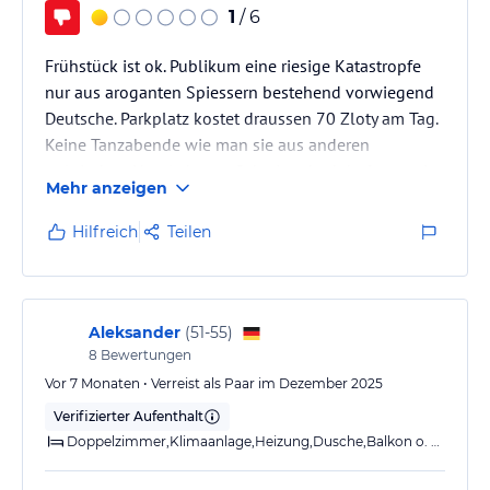
1
/ 6
Frühstück ist ok. Publikum eine riesige Katastropfe
nur aus aroganten Spiessern bestehend vorwiegend
Deutsche. Parkplatz kostet draussen 70 Zloty am Tag.
Keine Tanzabende wie man sie aus anderen
polnischen Hotels kennt. Schwimmbad darf unten im
Mehr anzeigen
Spassbad nur 70 Minuten am Tag pro Nase genutzt
werden. Überzieht man muss man pro Minute 0.25
Hilfreich
Teilen
Zloty bezahlen. Aussenbereich mit Aussenpool und
Liegen vorhanden. Wenn man das länger nutzen
möchte muss man Tagespreis bezahlen. Oben auf
dem Dach ist auch Pool der darf …
Aleksander
(
51-55
)
8
Bewertungen
Vor 7 Monaten • Verreist als Paar im Dezember 2025
Verifizierter Aufenthalt
Doppelzimmer,Klimaanlage,Heizung,Dusche,Balkon o. Terrasse