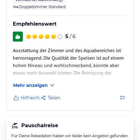
Doppelzimmer Standard
Empfehlenswert
5
/ 6
Ausstattung der Zimmer und des Aquabereiches ist
hervorragend. Die Qualität der Speisen ist auf einem
hohen Niveau und wohlschmeckend, könnte aber
etwas mehr Auswahl bieten. Die Reinigung der
Zimmer hat noch etwas Luft nach oben.
Mehr anzeigen
Zum Strand sind es nur ein paar Minuten zu Fuß und
der lädt zu ausgiebigen Spaziergängen ein.
Hilfreich
Teilen
Kostenlose Parkplätze sind in der Nähe verfügbar.
Pauschalreise
Für Deine Reisedaten haben wir leider kein Angebot gefunden.