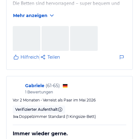
Die Betten sind hervorragend – super bequem und
ideal für einen erholsamen Schlaf. Die Zimmer sind
Mehr anzeigen
angenehm geräumig und verbinden eine lockere,
moderne Ausstattung mit einer gleichzeitig edlen
Atmosphäre.
Besonders begeistert hat mich der Spa-Bereich: Drei
Saunen sowie großzügige Pools – perfekt, um nach
einer Reise oder bei einem regnerischen Tag
Hilfreich
Teilen
abzuschalten.
Das Frühstück war ein echtes…
Gabriele
(
61-65
)
1
Bewertungen
Vor 2 Monaten • Verreist als Paar im Mai 2026
Verifizierter Aufenthalt
Doppelzimmer Standard (1 Kingsize-Bett)
Immer wieder gerne.