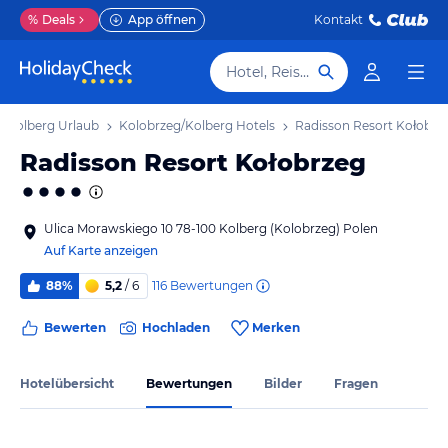
%
Deals
App öffnen
Kontakt
Hotel, Reiseziel
g/Kolberg Urlaub
Kolobrzeg/Kolberg Hotels
Radisson Resort Kołobrz
Radisson Resort Kołobrzeg
Ulica Morawskiego 10 78-100 Kolberg (Kolobrzeg) Polen
Auf Karte anzeigen
116
Bewertungen
88%
5,2
/ 6
Bewerten
Hochladen
Merken
Hotelübersicht
Bewertungen
Bilder
Fragen