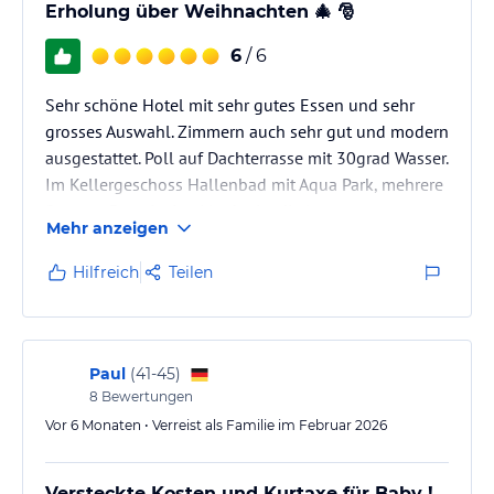
Erholung über Weihnachten 🎄 🎅
6
/ 6
Sehr schöne Hotel mit sehr gutes Essen und sehr
grosses Auswahl. Zimmern auch sehr gut und modern
ausgestattet. Poll auf Dachterrasse mit 30grad Wasser.
Im Kellergeschoss Hallenbad mit Aqua Park, mehrere
Saunen. Das einzige Manko ist die Lager etwas
Mehr anzeigen
abgelegt aber für uns war das kein Problem.
Hilfreich
Teilen
Paul
(
41-45
)
8
Bewertungen
Vor 6 Monaten • Verreist als Familie im Februar 2026
Versteckte Kosten und Kurtaxe für Baby !