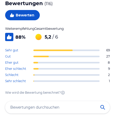
Bewertungen
(
116
)
Bewerten
Weiterempfehlung
Gesamtbewertung
5,2
/ 6
88
%
Sehr gut
69
Gut
27
Eher gut
8
Eher schlecht
9
Schlecht
2
Sehr schlecht
1
Wie wird die Bewertung berechnet?