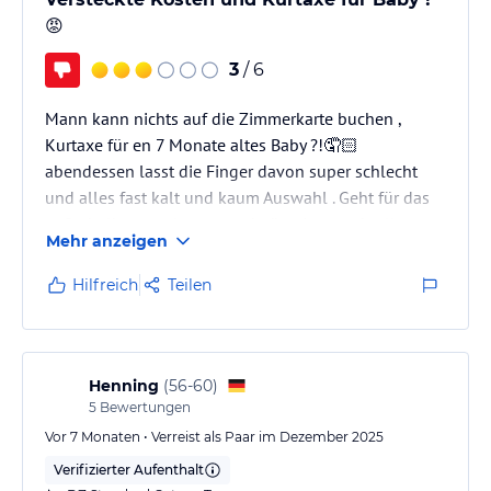
😡
3
/ 6
Mann kann nichts auf die Zimmerkarte buchen ,
Kurtaxe für en 7 Monate altes Baby ?!🤦🏻
abendessen lasst die Finger davon super schlecht
und alles fast kalt und kaum Auswahl . Geht für das
außerhalb essen besser und günstiger und toller
Mehr anzeigen
Service
Hilfreich
Teilen
Henning
(
56-60
)
5
Bewertungen
Vor 7 Monaten • Verreist als Paar im Dezember 2025
Verifizierter Aufenthalt