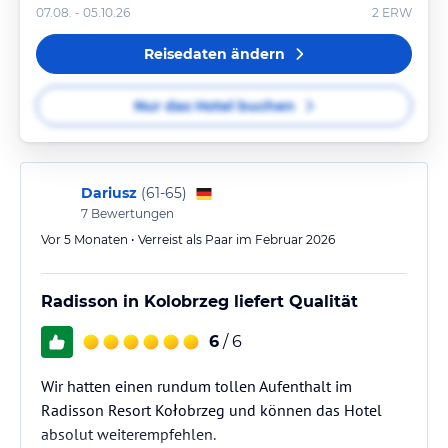
07.08. - 05.10.26
2
ERW
Reisedaten ändern
Nur das Hotel buchen
Dariusz
(
61-65
)
7
Bewertungen
Vor 5 Monaten • Verreist als Paar im Februar 2026
Radisson in Kolobrzeg liefert Qualität
6
/ 6
Wir hatten einen rundum tollen Aufenthalt im
Radisson Resort Kołobrzeg und können das Hotel
absolut weiterempfehlen.