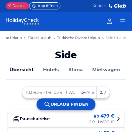
%
Deals
App öffnen
Kontakt
uropa Urlaub
Türkei Urlaub
Türkische Riviera Urlaub
Side Urlaub
Side
Übersicht
Hotels
Klima
Mietwagen
479 €
ab
Pauschalreise
2 P • 1 WOCHE