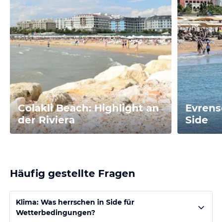
Colakli Beach: Highlight an
Evrens
der Riviera
Side
Häufig gestellte Fragen
Klima: Was herrschen in Side für
Wetterbedingungen?