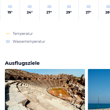
19
°
24
°
27
°
29
°
27
°
26
Temperatur
Wassertemperatur
Ausflugsziele