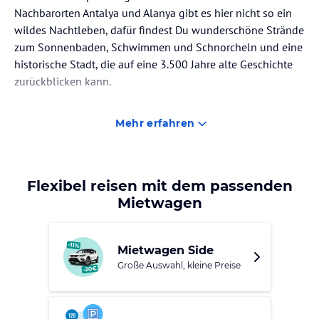
Nachbarorten Antalya und Alanya gibt es hier nicht so ein
wildes Nachtleben, dafür findest Du wunderschöne Strände
zum Sonnenbaden, Schwimmen und Schnorcheln und eine
historische Stadt, die auf eine 3.500 Jahre alte Geschichte
zurückblicken kann.
Die malerische Altstadt mit zahlreichen Ruinen und antiken
Mehr erfahren
Städten lädt zu Entdeckungstouren und Spaziergängen ein.
Besonders spannend sind das Nymphaeum, das alte
Stadttor und die Säulenstraße zum Hafen, an der sich viele
weitere Ruinen finden. Auch der kleine alte Hafen selbst hat
Flexibel reisen mit dem passenden
einen ganz eigenen Charme und lädt zum Verweilen ein. Im
Mietwagen
Hinterland gibt es unzählige weitere historische Stätten, die
Du auf Tagesausflügen und Wanderungen entdecken
kannst.
Mietwagen Side
Große Auswahl, kleine Preise
Neben dem spannenden Stadtkern hat Side auch einfach
wunderschöne Strände zu bieten. Egal ob Dir der Sinn nach
Wassersport, Schnorcheln oder einfach Sonnenbaden steht,