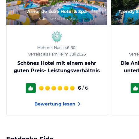
Arnor de Luxe Hotel & Spa
Trendy S
Side, Turkish Riviera
Mehmet Naci
(46-50)
Verreist als Familie im Juli 2026
Verre
Schönes Hotel mit einem sehr
Die An
guten Preis- Leistungsverhältnis
unter
6
/ 6
Bewertung lesen
Entdecke
Side