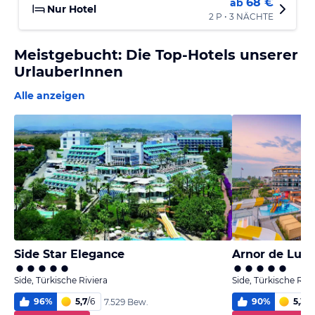
68 €
ab
Nur Hotel
2 P • 3 NÄCHTE
Meistgebucht: Die Top-Hotels unserer
UrlauberInnen
Alle anzeigen
Side Star Elegance
Arnor de Luxe
Side, Türkische Riviera
Side, Türkische Rivi
96
%
5,7
/
6
90
%
5,3
/
6
7.529 Bew.