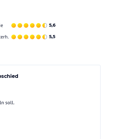
ie
5,6
terh.
5,5
bschied
n soll.