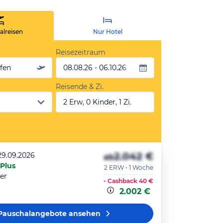
lreisen
Nur Hotel
Reisezeitraum
äfen
08.08.26 - 06.10.26
Reisende & Zi.
2 Erw, 0 Kinder, 1 Zi.
2.042 €
29.09.2026
ab
 Plus
2 ERW • 1 Woche
er
- Cashback
40 €
2.002 €
Pauschalangebote
ansehen