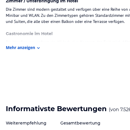
Zimmer / Unterbringung im Hotel
Die Zimmer sind modern gestaltet und verfügen über eine Reihe von 
Minibar und WLAN. Zu den Zimmertypen gehören Standardzimmer mit
und Suiten, die alle über einen Balkon oder eine Terrasse verfügen.
Gastronomie im Hotel
Die Verpflegung umfasst ein All-Inclusive-Konzept, das Frühstück, Mi
Mehr anzeigen
und verschiedene alkoholische und nicht-alkoholische Getränke beinha
mit verschiedenen Küchen, darunter italienisch, türkisch und chinesis
Sport und Unterhaltung
Das Hotel bietet ein umfangreiches Sport- und Freizeitprogramm, das
und ein vielfältiges Unterhaltungsangebot umfasst. Zudem stehen ve
Verfügung, darunter Sauna, Dampfbad und Massagen.
Hinweis:
Verfasst von HolidayCheck mit Hilfe von KI. Alle Angaben 
Informativste Bewertungen
verbindlichen
Angebotsdetails
des jeweiligen Veranstalters.
(von
7.52
Weiterempfehlung
Gesamtbewertung