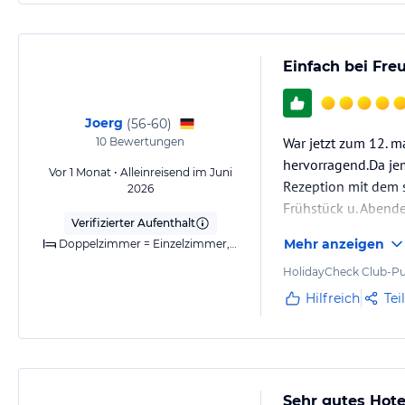
Einfach bei Fre
Joerg
(
56-60
)
War jetzt zum 12. m
10
Bewertungen
hervorragend.Da je
Vor 1 Monat • Alleinreisend im Juni
Rezeption mit dem 
2026
Frühstück u. Abende
Verifizierter Aufenthalt
Reinigungskräfte f
Mehr anzeigen
Doppelzimmer = Einzelzimmer,Meerblick,Klimaanlage,Dusche,Balkon
HolidayCheck Club-Pu
Hilfreich
Tei
Sehr gutes Hote