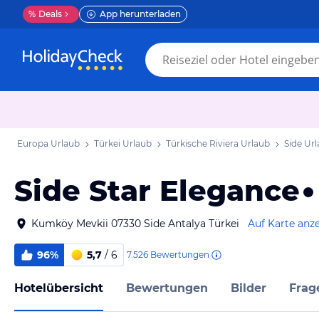
%
Deals
App herunterladen
Europa Urlaub
Türkei Urlaub
Türkische Riviera Urlaub
Side Ur
Side Star Elegance
Kumköy Mevkii 07330 Side Antalya Türkei
Auf Karte anz
96%
5,7
/ 6
7.526
Bewertungen
Hotelübersicht
Bewertungen
Bilder
Frag