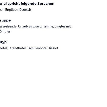
onal spricht folgende Sprachen
sch, Englisch, Deutsch
gruppe
essreisende, Urlaub zu zweit, Familie, Singles mit
 Singles
ltyp
hotel, Strandhotel, Familienhotel, Resort