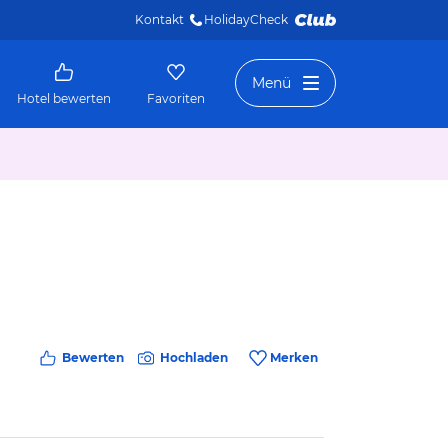
Kontakt
HolidayCheck 
Menü
Hotel bewerten
Favoriten
Bewerten
Hochladen
Merken