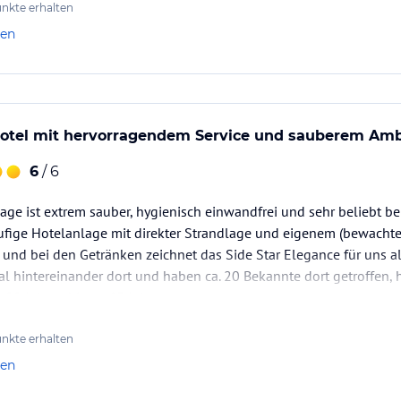
nkte erhalten
len
Hotel mit hervorragendem Service und sauberem Am
6
/ 6
e ist extrem sauber, hygienisch einwandfrei und sehr beliebt be
fige Hotelanlage mit direkter Strandlage und eigenem (bewachten
 und bei den Getränken zeichnet das Side Star Elegance für uns 
l hintereinander dort und haben ca. 20 Bekannte dort getroffen,
 20 Jahren bis ca. 65 Jahren.
en wir…
nkte erhalten
len