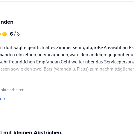
unden
6
/ 6
al dort.Sagt eigentlich alles.Zimmer sehr gut,große Auswahl an E
manden einzelnen hervorzuheben,wäre den anderen gegenüber un
sehr freundlichen Empfangan.Geht weiter über das Servicepersona
ssen sowie den zwei Bars (Veranda u. Ficus) zum nachmittägliche
ür Zimmer u.rund um den Pool.Auch die Greenkeeper grüßen freu
nkte erhalten
len
l mit kleinen Abstrichen.