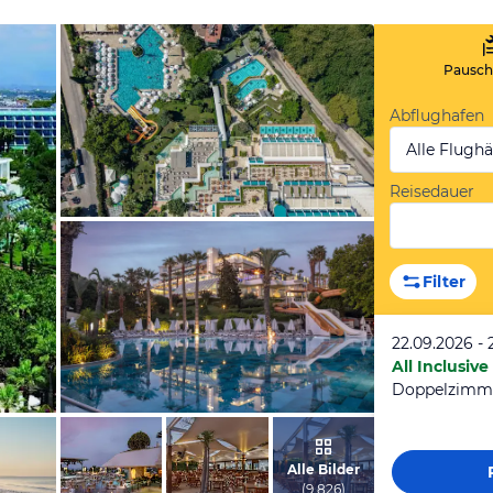
Pauscha
Abflughafen
Alle Flugh
Reisedauer
vom Hotelier, Januar 2026
Filter
22.09.2026 - 
All Inclusive
Doppelzimm
vom Hotelier, Januar 2026
Alle Bilder
(
9.826
)