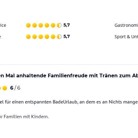
ice
5,7
Gastronom
e
5,7
Sport & Un
en Mal anhaltende Familienfreude mit Tränen zum A
6
/ 6
el für einen entspannten BadeUrlaub, an dem es an Nichts mangel
ür Familien mit Kindern.