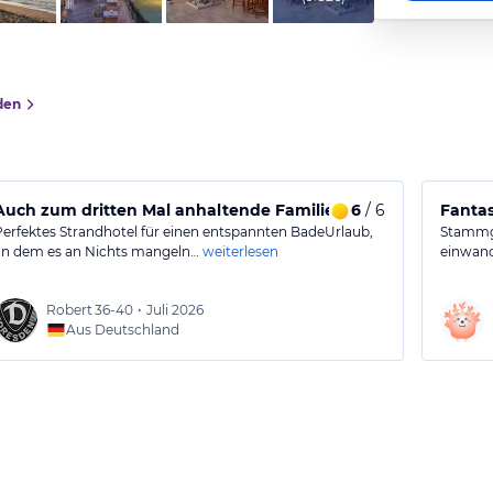
den
Auch zum dritten Mal anhaltende Familienfreude mit Träne
6
/ 6
Fanta
Perfektes Strandhotel für einen entspannten BadeUrlaub,
Stammga
an dem es an Nichts mangeln…
weiterlesen
einwand
Robert
36-40
•
Juli 2026
Aus Deutschland