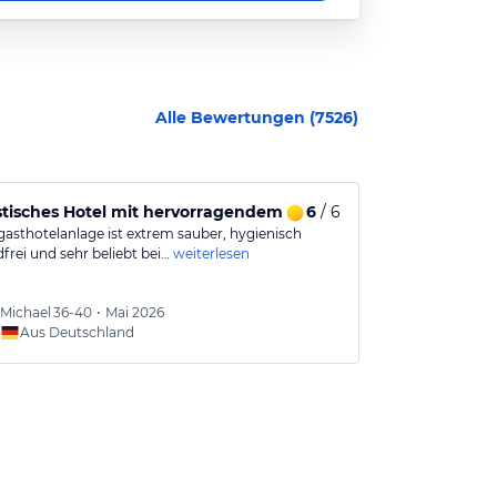
Alle Bewertungen (
7526
)
n zum Abschied
stisches Hotel mit hervorragendem Service und sauberem A
6
/ 6
Einfach bei
sthotelanlage ist extrem sauber, hygienisch
War jetzt zum 1
frei und sehr beliebt bei…
weiterlesen
sehr gut,große
Michael
36-40
•
Mai 2026
Joerg
5
Aus Deutschland
Aus