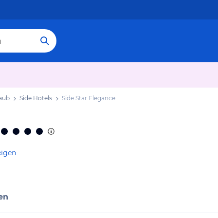
laub
Side Hotels
Side Star Elegance
eigen
en