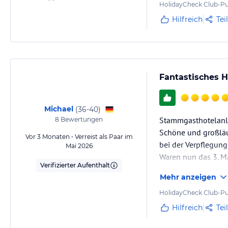
HolidayCheck Club-Pu
Hilfreich
Tei
Fantastisches 
Michael
(
36-40
)
Stammgasthotelanlag
8
Bewertungen
Schöne und großläu
Vor 3 Monaten • Verreist als Paar im
bei der Verpflegung
Mai 2026
Waren nun das 3. Ma
Verifizierter Aufenthalt
Deutschland von ca.
Mehr anzeigen
Preis-Leistung find
HolidayCheck Club-Pu
Hilfreich
Tei