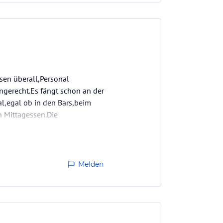
ssen überall,Personal
gerecht.Es fängt schon an der
l,egal ob in den Bars,beim
n Mittagessen.Die
ndlich und machen…
Melden